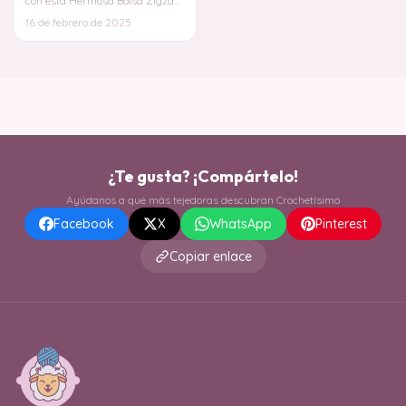
con esta Hermosa Bolsa Zigzag
en Crochet!
Si eres amante
16 de febrero de 2025
del arte del
¿Te gusta? ¡Compártelo!
Ayúdanos a que más tejedoras descubran Crochetísimo
Facebook
X
WhatsApp
Pinterest
Copiar enlace