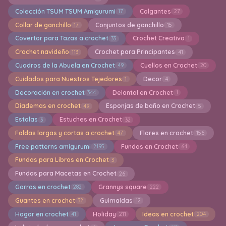
Colección TSUM TSUM Amigurumi
Colgantes
17
27
Collar de ganchillo
Conjuntos de ganchillo
17
15
Covertor para Tazas a crochet
Crochet Creativo
33
1
Crochet navideño
Crochet para Principantes
113
41
Cuadros de la Abuela en Crochet
Cuellos en Crochet
49
20
Cuidados para Nuestros Tejedores
Decor
1
4
Decoración en crochet
Delantal en Crochet
344
1
Diademas en crochet
Esponjas de baño en Crochet
49
5
Estolas
Estuches en Crochet
3
32
Faldas largas y cortas a crochet
Flores en crochet
47
156
Free patterns amigurumi
Fundas en Crochet
2195
64
Fundas para Libros en Crochet
3
Fundas para Macetas en Crochet
26
Gorros en crochet
Grannys square
282
222
Guantes en crochet
Guirnaldas
32
12
Hogar en crochet
Holiday
Ideas en crochet
41
211
204