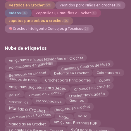
Vestidos en Crochet
Vestidos para Niñas en crochet
99
19
Videos
Zapatillas y Pantuflas a Cochet
20
41
zapatos para bebés a crochet
36
Crochet Inteligente Consejos y Técnicas
21
Nube de etiquetas
Amigurumis e Ideas Navideñas en Crochet
Caminos y Centros de Mesa
Aplicaciones en ganchillo
Bermudas en crochet
Delantal en Crochet
Calentadores
Juegos de Baño
Crochet para Principantes
Capas
Chalecos en crochet
Amigurumi Juguetes para Bebes
Bolero
kimono en crochet
Crochet Navidadeño
Mascarillas
Guantes
Marcapaginas
Chaqueta en crochet
Mantas a Crochet
Los Mejores 25 Patrones
Hogar
bolso
Amigurumi Patrones PDF
Mandalas en Crochet
Guía para Principiantes
Colgantes de Pared en Crochet