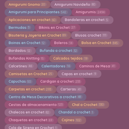
Amigurumi Gnomo
Amigurumi Navideño
20
80
Amigurumi para Principiantes
Amigurumis
542
2494
Aplicaciones en crochet
Bandoleras en crochet
60
5
Bermudas
Bikinis en Crochet
3
27
Bisuteria y Joyeria en Crochet
Blusas crochet
89
111
Boinas en Crochet
Boleros
Bolsa en Crochet
12
14
845
Bordados
Bufanda a crochet
12
32
Bufandas Knitting
Calcados tejidos
15
19
Calcetines
Calentadores
Caminos de Mesa
46
16
41
Camisetas en Crochet
Capas en crochet
25
9
Capuchas
Cardigan a crochet
50
233
Carpetas en crochet
Carteras
293
41
Centro de Mesa Decorativos a crochet
48
Cestas de almacenamiento
Chal a Crochet
123
330
Chalecos en crochet
Chandal a crochet
82
1
Chaquetas en crochet
Cojines
69
102
Cola de Sirena en Crochet
1