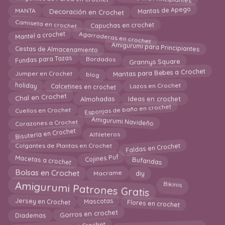
Mantas de Apego
MANTA
Decoración en Crochet
Camiseta en crochet
Capuchas en crochet
Agarraderas en crochet
Mantel a crochet
Amigurumi para Principiantes
Cestas de Almacenamiento
Grannys Square
Fundas para Tazas
Bordados
Mantas para Bebes a Crochet
blog
Jumper en Crochet
Lazos en Crochet
Calcetines en crochet
holiday
Almohadas
Chal en Crochet
Ideas en crochet
Esponjas de baño en crochet
Cuellos en Crochet
Amigurumi Navideño
Corazones a Crochet
Bisutería en Crochet
Alfileteros
Faldas en Crochet
Colgantes de Plantas en Crochet
Bufandas
Macetas a crochet
Cojines Puf
Bolsas en Crochet
Macrame
diy
Amigurumi Patrones Gratis
Bikinis
Flores en crochet
Mascotas
Jersey en Crochet
Gorros en crochet
Diademas