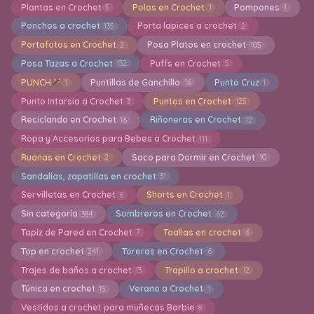
Plantas en Crochet
Polos en Crochet
Pompones
5
1
1
Ponchos a crochet
Porta lapices a crochet
135
2
Portafotos en Crochet
Posa Platos en crochet
2
105
Posa Tazas a Crochet
Puffs en Crochet
132
5
PUNCH
Puntillas de Ganchillo
Punto Cruz
1
16
1
Punto Intarsia a Crochet
Puntos en Crochet
3
125
Reciclando en Crochet
Riñoneras en Crochet
16
12
Ropa y Accesorios para Bebes a Crochet
111
Ruanas en Crochet
Saco para Dormir en Crochet
2
10
Sandalias, zapatillas en crochet
31
Servilletas en Crochet
Shorts en Crochet
6
1
Sin categoría
Sombreros en Crochet
384
62
Tapiz de Pared en Crochet
Toallas en crochet
7
6
Top en crochet
Toreras en Crochet
241
6
Trajes de baños a crochet
Trapillo a crochet
13
12
Túnica en crochet
Verano a Crochet
15
1
Vestidos a crochet para muñecas Barbie
8