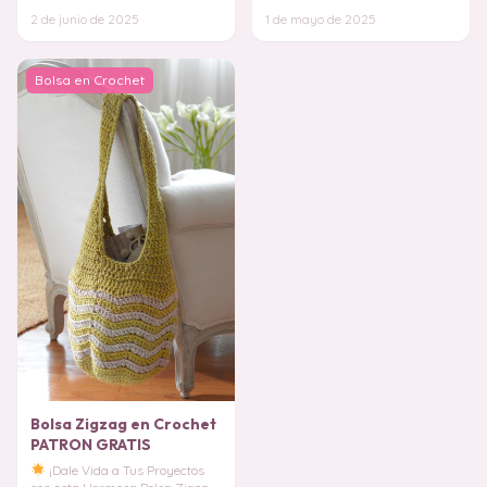
motivo de margarita que le dará
excelente proyecto para recicl
2 de junio de 2025
1 de mayo de 2025
un aire fres
Bolsa en Crochet
Bolsa Zigzag en Crochet
PATRON GRATIS
¡Dale Vida a Tus Proyectos