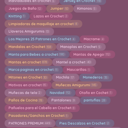
Indiviaduales en crochet
Jersey en Crochet
6
118
Juegos de Baño
Jumper
Kimonos
12
10
5
Knitting
Lazos en Crochet
1
2
Limpiadoras de maquillaje en crochet
4
Llaveros Amigurumis
13
Los Mejores 25 Patrones en Crochet
Macrame
4
4
Mandalas en Crochet
Manoplas en Crochet
158
5
Manta para Bebes a crochet
Mantas de Apego
190
112
Mantas en crochet
Mantel a crochet
878
40
Marca paginas en crochet
Mascarillas
11
1
Mitones en Crochet
Mochila
Monederos
30
17
35
Motivos en crochet
Muñecas Amigurumi
85
145
Muñecas de tela
Navidad
Otoño en Cochet
2
112
1
Paños de Cocina
Pantalones
pantuflas
78
9
28
Pañuelos para el Cabello en Crochet
8
Pasadores/Ganchos en Crochet
1
PATRONES PREMIUM
Pies Descalzos en Crochet
449
2