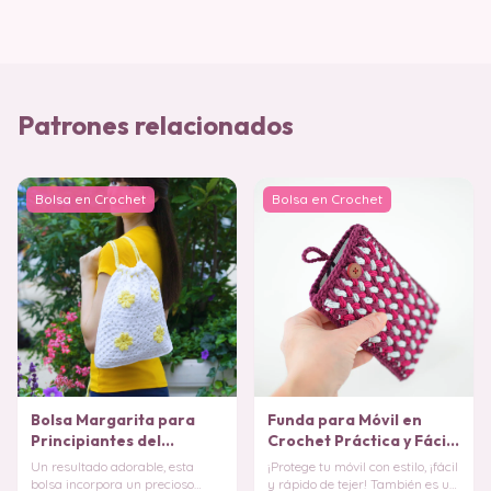
Patrones relacionados
Bolsa en Crochet
Bolsa en Crochet
Bolsa Margarita para
Funda para Móvil en
Principiantes del
Crochet Práctica y Fácil
Crochet PATRON
PATRON GRATIS
Un resultado adorable, esta
¡Protege tu móvil con estilo, ¡fácil
bolsa incorpora un precioso
y rápido de tejer! También es un