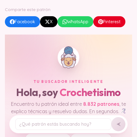
Comparte este patrón
Facebook
X
WhatsApp
Pinterest
TU BUSCADOR INTELIGENTE
Hola, soy
Crochetisimo
Encuentro tu patrón ideal entre
8.832 patrones
, te
explico técnicas y resuelvo dudas. En segundos.
Tu pregunta