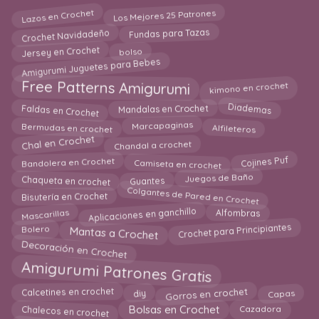
Lazos en Crochet
Los Mejores 25 Patrones
Crochet Navidadeño
Fundas para Tazas
Jersey en Crochet
bolso
Amigurumi Juguetes para Bebes
kimono en crochet
Free Patterns Amigurumi
Faldas en Crochet
Mandalas en Crochet
Diademas
Bermudas en crochet
Alfileteros
Marcapaginas
Chal en Crochet
Chandal a crochet
Camiseta en crochet
Cojines Puf
Bandolera en Crochet
Chaqueta en crochet
Juegos de Baño
Guantes
Colgantes de Pared en Crochet
Bisutería en Crochet
Mascarillas
Aplicaciones en ganchillo
Alfombras
Mantas a Crochet
Crochet para Principiantes
Bolero
Decoración en Crochet
Amigurumi Patrones Gratis
Gorros en crochet
diy
Capas
Calcetines en crochet
Chalecos en crochet
Bolsas en Crochet
Cazadora