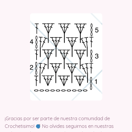
¡Gracias por ser parte de nuestra comunidad de
Crochetisimo!
No olvides seguirnos en nuestras