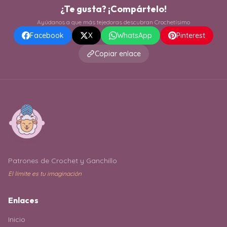
¿Te gusta? ¡Compártelo!
Ayúdanos a que más tejedoras descubran Crochetísimo
Facebook
X
WhatsApp
Pinterest
Copiar enlace
Patrones de Crochet y Ganchillo
El límite es tu imaginación
Enlaces
Inicio