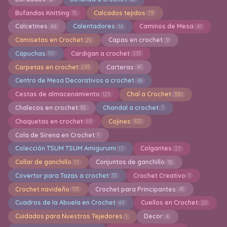
Bufandas Knitting
Calcados tejidos
15
19
Calcetines
Calentadores
Caminos de Mesa
46
16
41
Camisetas en Crochet
Capas en crochet
25
9
Capuchas
Cardigan a crochet
50
233
Carpetas en crochet
Carteras
293
41
Centro de Mesa Decorativos a crochet
48
Cestas de almacenamiento
Chal a Crochet
123
330
Chalecos en crochet
Chandal a crochet
82
1
Chaquetas en crochet
Cojines
69
102
Cola de Sirena en Crochet
1
Colección TSUM TSUM Amigurumi
Colgantes
17
27
Collar de ganchillo
Conjuntos de ganchillo
17
15
Covertor para Tazas a crochet
Crochet Creativo
33
1
Crochet navideño
Crochet para Principantes
113
41
Cuadros de la Abuela en Crochet
Cuellos en Crochet
49
20
Cuidados para Nuestros Tejedores
Decor
1
4