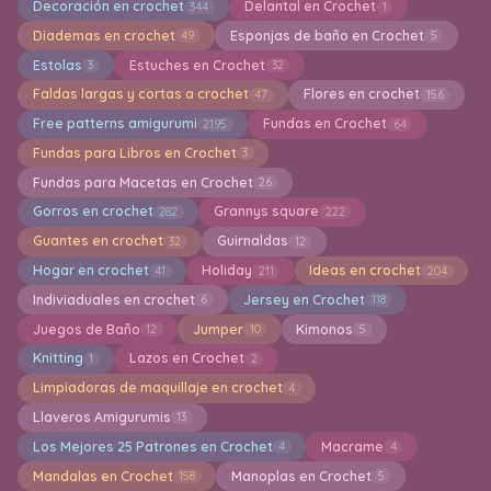
Decoración en crochet
Delantal en Crochet
344
1
Diademas en crochet
Esponjas de baño en Crochet
49
5
Estolas
Estuches en Crochet
3
32
Faldas largas y cortas a crochet
Flores en crochet
47
156
Free patterns amigurumi
Fundas en Crochet
2195
64
Fundas para Libros en Crochet
3
Fundas para Macetas en Crochet
26
Gorros en crochet
Grannys square
282
222
Guantes en crochet
Guirnaldas
32
12
Hogar en crochet
Holiday
Ideas en crochet
41
211
204
Indiviaduales en crochet
Jersey en Crochet
6
118
Juegos de Baño
Jumper
Kimonos
12
10
5
Knitting
Lazos en Crochet
1
2
Limpiadoras de maquillaje en crochet
4
Llaveros Amigurumis
13
Los Mejores 25 Patrones en Crochet
Macrame
4
4
Mandalas en Crochet
Manoplas en Crochet
158
5