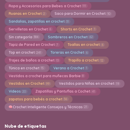
Ropa y Accesorios para Bebes a Crochet
111
Ruanas en Crochet
Saco para Dormir en Crochet
2
10
Sandalias, zapatillas en crochet
31
Servilletas en Crochet
Shorts en Crochet
6
1
Sin categoría
Sombreros en Crochet
384
62
Tapiz de Pared en Crochet
Toallas en crochet
7
6
Top en crochet
Toreras en Crochet
241
6
Trajes de baños a crochet
Trapillo a crochet
13
12
Túnica en crochet
Verano a Crochet
15
1
Vestidos a crochet para muñecas Barbie
8
Vestidos en Crochet
Vestidos para Niñas en crochet
99
19
Videos
Zapatillas y Pantuflas a Cochet
20
41
zapatos para bebés a crochet
36
Crochet Inteligente Consejos y Técnicas
21
Nube de etiquetas