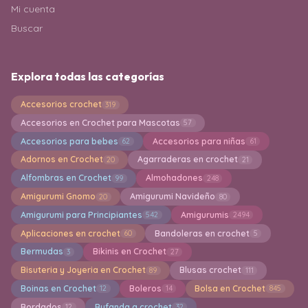
Mi cuenta
Buscar
Explora todas las categorías
Accesorios crochet
319
Accesorios en Crochet para Mascotas
57
Accesorios para bebes
Accesorios para niñas
62
61
Adornos en Crochet
Agarraderas en crochet
20
21
Alfombras en Crochet
Almohadones
99
248
Amigurumi Gnomo
Amigurumi Navideño
20
80
Amigurumi para Principiantes
Amigurumis
542
2494
Aplicaciones en crochet
Bandoleras en crochet
60
5
Bermudas
Bikinis en Crochet
3
27
Bisuteria y Joyeria en Crochet
Blusas crochet
89
111
Boinas en Crochet
Boleros
Bolsa en Crochet
12
14
845
Bordados
Bufanda a crochet
12
32