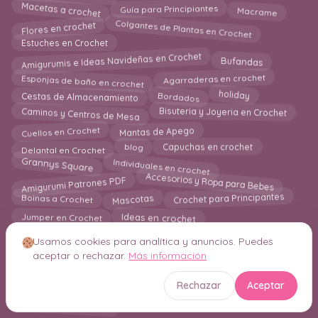
Macetas a crochet
Macrame
Guía para Principiantes
Colgantes de Plantas en Crochet
Flores en crochet
Estuches en Crochet
Amigurumis e Ideas Navideñas en Crochet
Bufandas
Esponjas de baño en crochet
Agarraderas en crochet
Cestas de Almacenamiento
holiday
Bordados
Caminos y Centros de Mesa
Bisuteria y Joyeria en Crochet
Cuellos en Crochet
Mantas de Apego
Delantal en Crochet
blog
Capuchas en crochet
Grannys Square
Individuales en crochet
Accesorios y Ropa para Bebes
Amigurumi Patrones PDF
Crochet para Principantes
Boinas a Crochet
Mascotas
Jumper en Crochet
Ideas en crochet
Hogar
Amigurumi para Principiantes
Usamos cookies para analítica y anuncios. Puedes
MANTA
Mantas para Bebes a Crochet
aceptar o rechazar.
Más información
Almohadas
Mantel a crochet
Amigurumi Navideño
Marcos Decorativos en Crochet
Rechazar
Aceptar
Calentadores
Bikinis
Corazones a Crochet