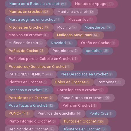
Manta para Bebes a crochet
Mantas de Apego
190
112
Mantas en crochet
Mantel a crochet
878
40
Marca paginas en crochet
Mascarillas
11
1
Mitones en Crochet
Mochila
Monederos
30
17
35
Motivos en crochet
Muñecas Amigurumi
85
145
Muñecas de tela
Navidad
Otoño en Cochet
2
112
1
Paños de Cocina
Pantalones
pantuflas
78
9
28
Pañuelos para el Cabello en Crochet
8
Pasadores/Ganchos en Crochet
1
PATRONES PREMIUM
Pies Descalzos en Crochet
449
2
Plantas en Crochet
Polos en Crochet
Pompones
5
1
1
Ponchos a crochet
Porta lapices a crochet
135
2
Portafotos en Crochet
Posa Platos en crochet
2
105
Posa Tazas a Crochet
Puffs en Crochet
132
5
PUNCH
Puntillas de Ganchillo
Punto Cruz
1
16
1
Punto Intarsia a Crochet
Puntos en Crochet
3
125
Reciclando en Crochet
Riñoneras en Crochet
16
12