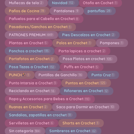
Muñecas de tela
Navidad
Otoño en Cochet
2
112
1
Paños de Cocina
Pantalones
pantuflas
78
9
28
Pañuelos para el Cabello en Crochet
8
Pasadores/Ganchos en Crochet
1
PATRONES PREMIUM
Pies Descalzos en Crochet
449
2
Plantas en Crochet
Polos en Crochet
Pompones
5
1
1
Ponchos a crochet
Porta lapices a crochet
135
2
Portafotos en Crochet
Posa Platos en crochet
2
105
Posa Tazas a Crochet
Puffs en Crochet
132
5
PUNCH
Puntillas de Ganchillo
Punto Cruz
1
16
1
Punto Intarsia a Crochet
Puntos en Crochet
3
125
Reciclando en Crochet
Riñoneras en Crochet
16
12
Ropa y Accesorios para Bebes a Crochet
110
Ruanas en Crochet
Saco para Dormir en Crochet
2
10
Sandalias, zapatillas en crochet
31
Servilletas en Crochet
Shorts en Crochet
6
1
Sin categoría
Sombreros en Crochet
384
62