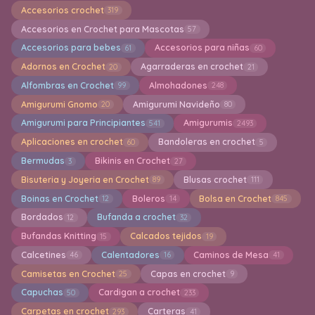
Accesorios crochet
319
Accesorios en Crochet para Mascotas
57
Accesorios para bebes
Accesorios para niñas
61
60
Adornos en Crochet
Agarraderas en crochet
20
21
Alfombras en Crochet
Almohadones
99
248
Amigurumi Gnomo
Amigurumi Navideño
20
80
Amigurumi para Principiantes
Amigurumis
541
2493
Aplicaciones en crochet
Bandoleras en crochet
60
5
Bermudas
Bikinis en Crochet
3
27
Bisuteria y Joyeria en Crochet
Blusas crochet
89
111
Boinas en Crochet
Boleros
Bolsa en Crochet
12
14
845
Bordados
Bufanda a crochet
12
32
Bufandas Knitting
Calcados tejidos
15
19
Calcetines
Calentadores
Caminos de Mesa
46
16
41
Camisetas en Crochet
Capas en crochet
25
9
Capuchas
Cardigan a crochet
50
233
Carpetas en crochet
Carteras
293
41