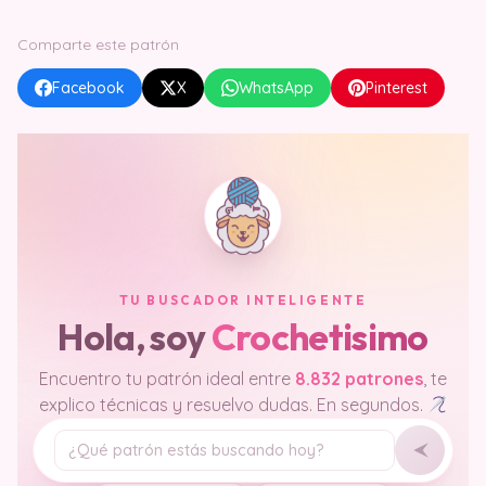
Comparte este patrón
Facebook
X
WhatsApp
Pinterest
TU BUSCADOR INTELIGENTE
Hola, soy
Crochetisimo
Encuentro tu patrón ideal entre
8.832 patrones
, te
explico técnicas y resuelvo dudas. En segundos.
Tu pregunta