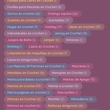
Fundas para Libros en Crochet
3
Fundas para Macetas en Crochet
25
Gorros en crochet
Grannys square
282
222
Guantes en crochet
Guirnaldas
32
12
Hogar en crochet
Holiday
Ideas en crochet
41
211
203
Indiviaduales en crochet
Jersey en Crochet
6
118
Juegos de Baño
Jumper
Kimonos
12
10
5
Knitting
Lazos en Crochet
1
2
Limpiadoras de maquillaje en crochet
4
Llaveros Amigurumis
13
Los Mejores 25 Patrones en Crochet
Macrame
4
4
Mandalas en Crochet
Manoplas en Crochet
158
5
Manta para Bebes a crochet
Mantas de Apego
190
112
Mantas en crochet
Mantel a crochet
878
40
Marca paginas en crochet
Mascarillas
11
1
Mitones en Crochet
Mochila
Monederos
30
17
35
Motivos en crochet
Muñecas Amigurumi
85
145