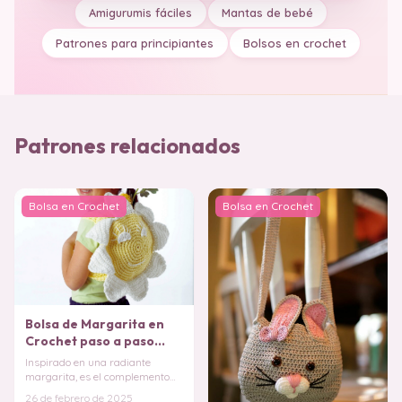
Amigurumis fáciles
Mantas de bebé
Patrones para principiantes
Bolsos en crochet
Patrones relacionados
Bolsa en Crochet
Bolsa en Crochet
Bolsa de Margarita en
Crochet paso a paso
PATRON PDF
Inspirado en una radiante
margarita, es el complemento
perfecto para los más pequeños,
26 de febrero de 2025