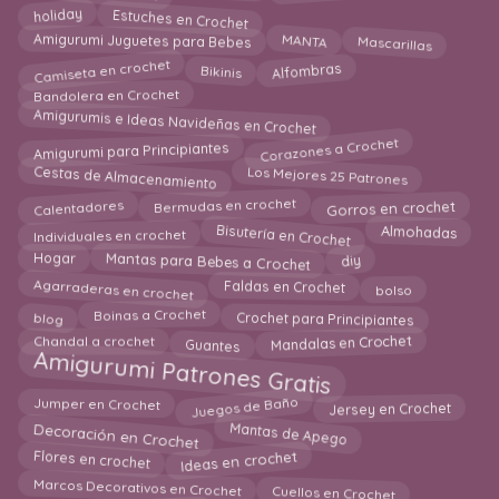
Estuches en Crochet
holiday
Mascarillas
MANTA
Amigurumi Juguetes para Bebes
Alfombras
Camiseta en crochet
Bikinis
Bandolera en Crochet
Amigurumis e Ideas Navideñas en Crochet
Corazones a Crochet
Amigurumi para Principiantes
Cestas de Almacenamiento
Los Mejores 25 Patrones
Bermudas en crochet
Calentadores
Gorros en crochet
Bisutería en Crochet
Individuales en crochet
Almohadas
Hogar
Mantas para Bebes a Crochet
diy
Agarraderas en crochet
Faldas en Crochet
bolso
Boinas a Crochet
Crochet para Principiantes
blog
Chandal a crochet
Guantes
Mandalas en Crochet
Amigurumi Patrones Gratis
Juegos de Baño
Jumper en Crochet
Jersey en Crochet
Decoración en Crochet
Mantas de Apego
Ideas en crochet
Flores en crochet
Marcos Decorativos en Crochet
Cuellos en Crochet