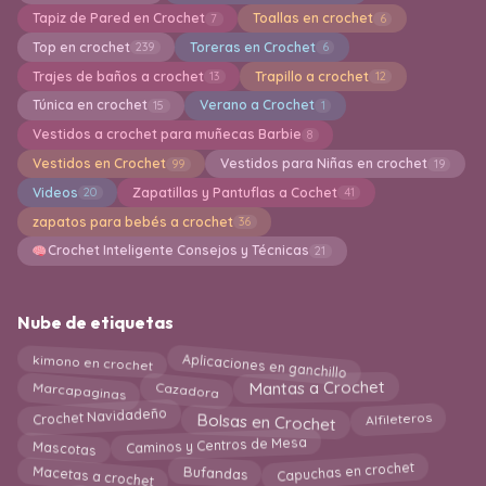
Tapiz de Pared en Crochet
Toallas en crochet
7
6
Top en crochet
Toreras en Crochet
239
6
Trajes de baños a crochet
Trapillo a crochet
13
12
Túnica en crochet
Verano a Crochet
15
1
Vestidos a crochet para muñecas Barbie
8
Vestidos en Crochet
Vestidos para Niñas en crochet
99
19
Videos
Zapatillas y Pantuflas a Cochet
20
41
zapatos para bebés a crochet
36
Crochet Inteligente Consejos y Técnicas
21
Nube de etiquetas
Aplicaciones en ganchillo
kimono en crochet
Cazadora
Mantas a Crochet
Marcapaginas
Bolsas en Crochet
Crochet Navidadeño
Alfileteros
Caminos y Centros de Mesa
Mascotas
Macetas a crochet
Bufandas
Capuchas en crochet