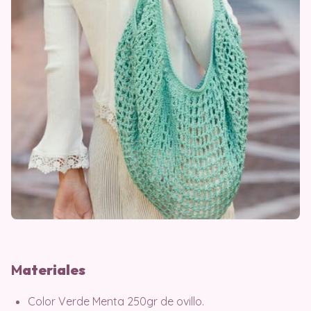
M
ater
iales
Color Verde Menta 250gr de ovillo.