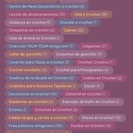
Centro de Mesa Decorativos a crochet
48
Cestas de almacenamiento
Chal a Crochet
123
330
Chalecos en crochet
Chandal a crochet
81
1
Chaquetas en crochet
Cojines
69
102
Cola de Sirena en Crochet
1
Colección TSUM TSUM Amigurumi
Colgantes
17
27
Collar de ganchillo
Conjuntos de ganchillo
17
15
Covertor para Tazas a crochet
Crochet Creativo
33
1
Crochet navideño
Crochet para Principantes
113
41
Cuadros de la Abuela en Crochet
Cuellos en Crochet
49
20
Cuidados para Nuestros Tejedores
Decor
1
4
Decoración en crochet
Delantal en Crochet
343
1
Diademas en crochet
Esponjas de baño en Crochet
49
5
Estolas
Estuches en Crochet
3
32
Faldas largas y cortas a crochet
Flores en crochet
47
156
Free patterns amigurumi
Fundas en Crochet
2194
64