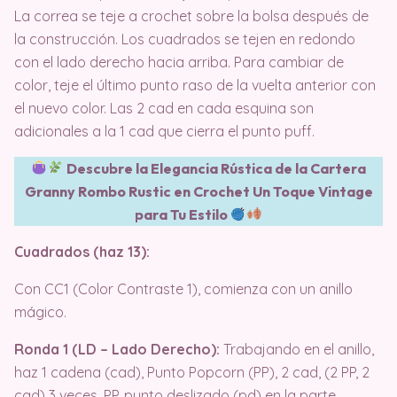
La correa se teje a crochet sobre la bolsa después de
la construcción. Los cuadrados se tejen en redondo
con el lado derecho hacia arriba. Para cambiar de
color, teje el último punto raso de la vuelta anterior con
el nuevo color. Las 2 cad en cada esquina son
adicionales a la 1 cad que cierra el punto puff.
Descubre la Elegancia Rústica de la Cartera
Granny Rombo Rustic en Crochet Un Toque Vintage
para Tu Estilo
Cuadrados (haz 13):
Con CC1 (Color Contraste 1), comienza con un anillo
mágico.
Ronda 1 (LD – Lado Derecho):
Trabajando en el anillo,
haz 1 cadena (cad), Punto Popcorn (PP), 2 cad, (2 PP, 2
cad) 3 veces, PP, punto deslizado (pd) en la parte