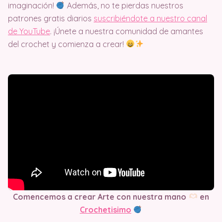
imaginación!
Además, no te pierdas nuestros
patrones gratis diarios
suscribiéndote a nuestro canal
de YouTube
. ¡Únete a nuestra comunidad de amantes
del crochet y comienza a crear!
Comencemos a crear Arte con nuestra mano
en
Crochetisimo