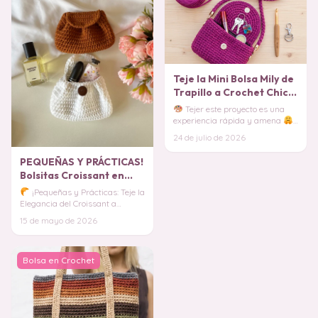
Teje la Mini Bolsa Mily de
Trapillo a Crochet Chic
(Patrón Gratis)
Tejer este proyecto es una
experiencia rápida y amena
La arquitectura visual de este
24 de julio de 2026
diseño dest
PEQUEÑAS Y PRÁCTICAS!
Bolsitas Croissant en
Crochet PATRON
¡Pequeñas y Prácticas: Teje la
Elegancia del Croissant a
Crochet!
¡Dale un toque de
15 de mayo de 2026
sofisticació
Bolsa en Crochet