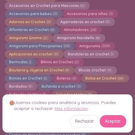
Accesorios en Crochet para Mascotas
57
Accesorios para bebes
Accesorios para niñas
62
61
Adornos en Crochet
Agarraderas en crochet
20
21
Alfombras en Crochet
Almohadones
99
248
Amigurumi Gnomo
Amigurumi Navideño
20
80
Amigurumi para Principiantes
Amigurumis
542
2494
Aplicaciones en crochet
Bandoleras en crochet
60
5
Bermudas
Bikinis en Crochet
3
27
Bisuteria y Joyeria en Crochet
Blusas crochet
89
111
Boinas en Crochet
Boleros
Bolsa en Crochet
12
14
845
Bordados
Bufanda a crochet
12
32
Bufandas Knitting
Calcados tejidos
15
19
Usamos cookies para analítica y anuncios. Puedes
Calcetines
Calentadores
Caminos de Mesa
46
16
41
aceptar o rechazar.
Más información
Camisetas en Crochet
Capas en crochet
25
9
Capuchas
Cardigan a crochet
50
233
Rechazar
Aceptar
Carpetas en crochet
Carteras
293
41
Centro de Mesa Decorativos a crochet
48