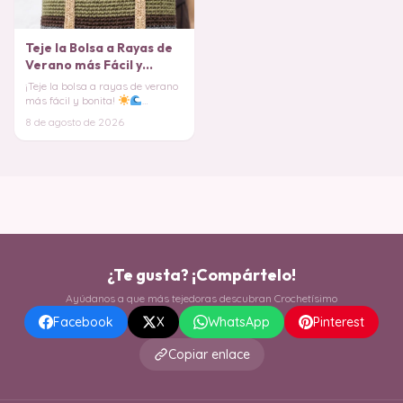
Teje la Bolsa a Rayas de
Verano más Fácil y
Bonita (Patrón Gratis)
¡Teje la bolsa a rayas de verano
más fácil y bonita!
Descubre el patrón de crochet
8 de agosto de 2026
gratis paso a
¿Te gusta? ¡Compártelo!
Ayúdanos a que más tejedoras descubran Crochetísimo
Facebook
X
WhatsApp
Pinterest
Copiar enlace