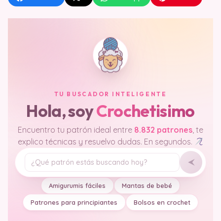
TU BUSCADOR INTELIGENTE
Hola, soy
Crochetisimo
Encuentro tu patrón ideal entre
8.832 patrones
, te
explico técnicas y resuelvo dudas. En segundos.
Tu pregunta
Amigurumis fáciles
Mantas de bebé
Patrones para principiantes
Bolsos en crochet