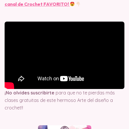
canal de Crochet FAVORITO!
¡No olvides suscribirte
para que no te pierdas más
clases gratuitas de este hermoso Arte del diseño a
crochet!!