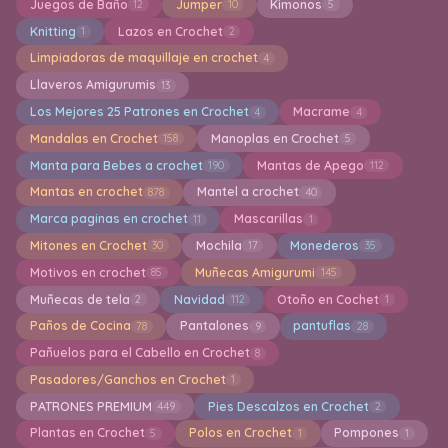
Juegos de Baño
Jumper
Kimonos
12
10
5
Knitting
Lazos en Crochet
1
2
Limpiadoras de maquillaje en crochet
4
Llaveros Amigurumis
13
Los Mejores 25 Patrones en Crochet
Macrame
4
4
Mandalas en Crochet
Manoplas en Crochet
158
5
Manta para Bebes a crochet
Mantas de Apego
190
112
Mantas en crochet
Mantel a crochet
878
40
Marca paginas en crochet
Mascarillas
11
1
Mitones en Crochet
Mochila
Monederos
30
17
35
Motivos en crochet
Muñecas Amigurumi
85
145
Muñecas de tela
Navidad
Otoño en Cochet
2
112
1
Paños de Cocina
Pantalones
pantuflas
78
9
28
Pañuelos para el Cabello en Crochet
8
Pasadores/Ganchos en Crochet
1
PATRONES PREMIUM
Pies Descalzos en Crochet
449
2
Plantas en Crochet
Polos en Crochet
Pompones
5
1
1