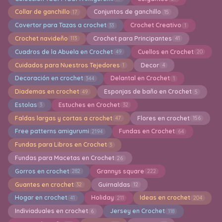
Collar de ganchillo
Conjuntos de ganchillo
17
15
Covertor para Tazas a crochet
Crochet Creativo
33
1
Crochet navideño
Crochet para Principantes
113
41
Cuadros de la Abuela en Crochet
Cuellos en Crochet
49
20
Cuidados para Nuestros Tejedores
Decor
1
4
Decoración en crochet
Delantal en Crochet
344
1
Diademas en crochet
Esponjas de baño en Crochet
49
5
Estolas
Estuches en Crochet
3
32
Faldas largas y cortas a crochet
Flores en crochet
47
156
Free patterns amigurumi
Fundas en Crochet
2194
64
Fundas para Libros en Crochet
3
Fundas para Macetas en Crochet
26
Gorros en crochet
Grannys square
282
222
Guantes en crochet
Guirnaldas
32
12
Hogar en crochet
Holiday
Ideas en crochet
41
211
204
Indiviaduales en crochet
Jersey en Crochet
6
118