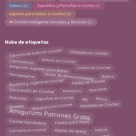
Videos
Zapatillas y Pantuflas a Cochet
20
41
zapatos para bebés a crochet
36
Crochet Inteligente Consejos y Técnicas
21
Nube de etiquetas
Esponjas de baño en crochet
Chaqueta en crochet
Calentadores
kimono en crochet
Amigurumi Juguetes para Bebes
Cuellos en Crochet
Cestas de Almacenamiento
Bolero
Marcapaginas
Bisuteria y Joyeria en Crochet
Faldas en Crochet
Decoración en Crochet
Macrame
Alfileteros
Capuchas en crochet
Bikinis
diy
Mascotas
Bandolera en Crochet
Mandalas en Crochet
Guantes
Amigurumi Patrones Gratis
Crochet Navidadeño
Fundas para Tazas
Mantas de Apego
Camiseta en crochet
MANTA