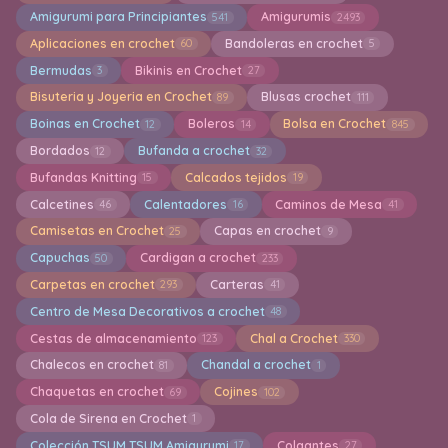
Amigurumi para Principiantes
Amigurumis
541
2493
Aplicaciones en crochet
Bandoleras en crochet
60
5
Bermudas
Bikinis en Crochet
3
27
Bisuteria y Joyeria en Crochet
Blusas crochet
89
111
Boinas en Crochet
Boleros
Bolsa en Crochet
12
14
845
Bordados
Bufanda a crochet
12
32
Bufandas Knitting
Calcados tejidos
15
19
Calcetines
Calentadores
Caminos de Mesa
46
16
41
Camisetas en Crochet
Capas en crochet
25
9
Capuchas
Cardigan a crochet
50
233
Carpetas en crochet
Carteras
293
41
Centro de Mesa Decorativos a crochet
48
Cestas de almacenamiento
Chal a Crochet
123
330
Chalecos en crochet
Chandal a crochet
81
1
Chaquetas en crochet
Cojines
69
102
Cola de Sirena en Crochet
1
Colección TSUM TSUM Amigurumi
Colgantes
17
27