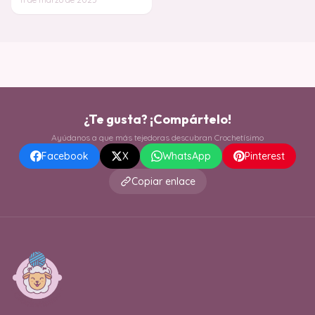
regalar. Ya sea pa
¿Te gusta? ¡Compártelo!
Ayúdanos a que más tejedoras descubran Crochetísimo
Facebook
X
WhatsApp
Pinterest
Copiar enlace