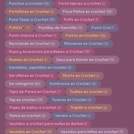
Ponchos a crochet
Porta lapices a crochet
135
2
Portafotos en Crochet
Posa Platos en crochet
2
105
Posa Tazas a Crochet
Puffs en Crochet
132
5
PUNCH
Puntillas de Ganchillo
Punto Cruz
1
16
1
Punto Intarsia a Crochet
Puntos en Crochet
3
125
Reciclando en Crochet
Riñoneras en Crochet
16
12
Ropa y Accesorios para Bebes a Crochet
110
Ruanas en Crochet
Saco para Dormir en Crochet
2
10
Sandalias, zapatillas en crochet
31
Servilletas en Crochet
Shorts en Crochet
6
1
Sin categoría
Sombreros en Crochet
384
62
Tapiz de Pared en Crochet
Toallas en crochet
7
6
Top en crochet
Toreras en Crochet
241
6
Trajes de baños a crochet
Trapillo a crochet
13
12
Túnica en crochet
Verano a Crochet
15
1
Vestidos a crochet para muñecas Barbie
8
Vestidos en Crochet
Vestidos para Niñas en crochet
99
19