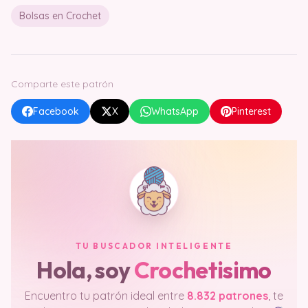
Bolsas en Crochet
Comparte este patrón
Facebook
X
WhatsApp
Pinterest
TU BUSCADOR INTELIGENTE
Hola, soy
Crochetisimo
Encuentro tu patrón ideal entre
8.832 patrones
, te