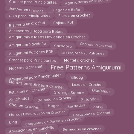
Agarraderas en crochet
Crochet para Principiantes
Jumper en Crochet
Juegos de Baño
Guía para Principiantes
Flores en crochet
Bisutería en Crochet
Cojines Puf
Accesorios y Ropa para Bebes
Amigurumis e Ideas Navideñas en Crochet
Chandal a crochet
Cazadora
Amigurumi Navideño
Amigurumi Patrones PDF
Los Mejores 25 Patrones
Crochet para Principantes
Mantel a crochet
Macetas a crochet
Free Patterns Amigurumi
Amigurumi para Principiantes
holiday
Mantas para Bebes a Crochet
Lazos en Crochet
Estuches en Crochet
Grannys Square
Diademas
Almohadas
Delantal en Crochet
Bufandas
Chal en Crochet
Bordados
bolso
Hogar
Marcos Decorativos en Crochet
Corazones a Crochet
Colgantes de Pared en Crochet
blog
Aplicaciones en ganchillo
Bermudas en crochet