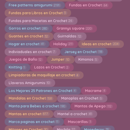
Free patterns amigurumi
Fundas en Crochet
2191
64
Fundas para Libros en Crochet
3
Fundas para Macetas en Crochet
26
Gorros en crochet
Grannys square
280
220
Guantes en crochet
Guirnaldas
32
12
Hogar en crochet
Holiday
Ideas en crochet
41
211
204
Indiviaduales en crochet
Jersey en Crochet
7
118
Juegos de Baño
Jumper
Kimonos
12
10
5
Knitting
Lazos en Crochet
1
2
Limpiadoras de maquillaje en crochet
4
Llaveros Amigurumis
10
Los Mejores 25 Patrones en Crochet
Macrame
4
4
Mandalas en Crochet
Manoplas en Crochet
158
5
Manta para Bebes a crochet
Mantas de Apego
190
112
Mantas en crochet
Mantel a crochet
877
41
Marca paginas en crochet
Mascarillas
11
1
Mitones en Crochet
Mochila
Monederos
30
17
35