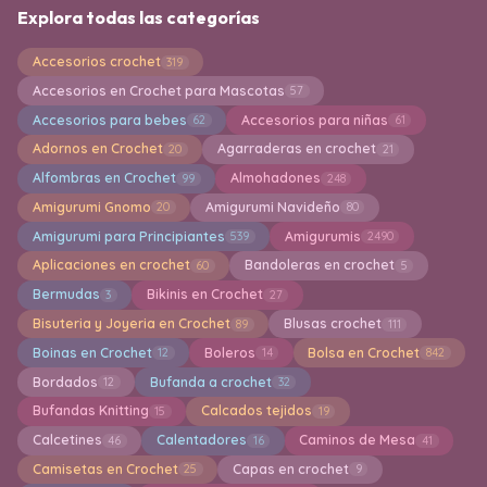
Explora todas las categorías
Accesorios crochet
319
Accesorios en Crochet para Mascotas
57
Accesorios para bebes
Accesorios para niñas
62
61
Adornos en Crochet
Agarraderas en crochet
20
21
Alfombras en Crochet
Almohadones
99
248
Amigurumi Gnomo
Amigurumi Navideño
20
80
Amigurumi para Principiantes
Amigurumis
539
2490
Aplicaciones en crochet
Bandoleras en crochet
60
5
Bermudas
Bikinis en Crochet
3
27
Bisuteria y Joyeria en Crochet
Blusas crochet
89
111
Boinas en Crochet
Boleros
Bolsa en Crochet
12
14
842
Bordados
Bufanda a crochet
12
32
Bufandas Knitting
Calcados tejidos
15
19
Calcetines
Calentadores
Caminos de Mesa
46
16
41
Camisetas en Crochet
Capas en crochet
25
9