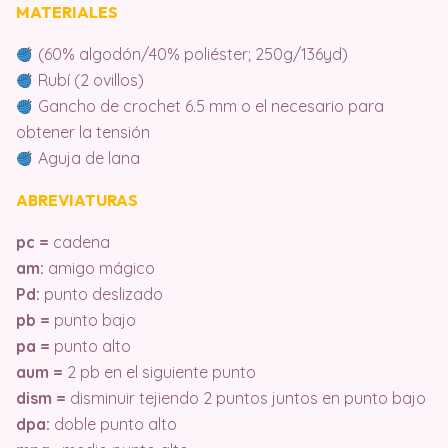
MATERIALES
(60% algodón/40% poliéster; 250g/136yd)
Rubí (2 ovillos)
Gancho de crochet 6.5 mm o el necesario para
obtener la tensión
Aguja de lana
ABREVIATURAS
pc =
cadena
am:
amigo mágico
Pd:
punto deslizado
pb =
punto bajo
pa =
punto alto
aum =
2 pb en el siguiente punto
dism =
disminuir tejiendo 2 puntos juntos en punto bajo
dpa:
doble punto alto