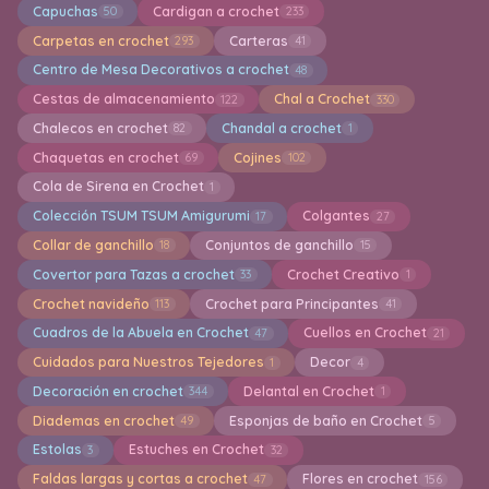
Capuchas
Cardigan a crochet
50
233
Carpetas en crochet
Carteras
293
41
Centro de Mesa Decorativos a crochet
48
Cestas de almacenamiento
Chal a Crochet
122
330
Chalecos en crochet
Chandal a crochet
82
1
Chaquetas en crochet
Cojines
69
102
Cola de Sirena en Crochet
1
Colección TSUM TSUM Amigurumi
Colgantes
17
27
Collar de ganchillo
Conjuntos de ganchillo
18
15
Covertor para Tazas a crochet
Crochet Creativo
33
1
Crochet navideño
Crochet para Principantes
113
41
Cuadros de la Abuela en Crochet
Cuellos en Crochet
47
21
Cuidados para Nuestros Tejedores
Decor
1
4
Decoración en crochet
Delantal en Crochet
344
1
Diademas en crochet
Esponjas de baño en Crochet
49
5
Estolas
Estuches en Crochet
3
32
Faldas largas y cortas a crochet
Flores en crochet
47
156