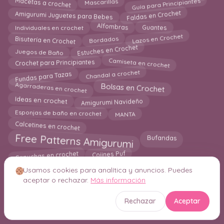
Macetas a crochet
Guía para Principiantes
Mascarillas
Faldas en Crochet
Amigurumi Juguetes para Bebes
Guantes
Alfombras
Individuales en crochet
Bisutería en Crochet
Lazos en Crochet
Bordados
Estuches en Crochet
Juegos de Baño
Camiseta en crochet
Crochet para Principiantes
Fundas para Tazas
Chandal a crochet
Bolsas en Crochet
Agarraderas en crochet
Amigurumi Navideño
Ideas en crochet
Esponjas de baño en crochet
MANTA
Calcetines en crochet
Free Patterns Amigurumi
Bufandas
Capuchas en crochet
Cojines Puf
Mantas para Bebes a Crochet
Crochet para Principantes
Usamos cookies para analítica y anuncios. Puedes
aceptar o rechazar.
Más información
Rechazar
Aceptar
© 2026 Crochetisimo. Todos los derechos reservados.