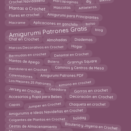
Crochet Navidadeño
Bikinis
Alfileteros
Mascotas
Mantas a Crochet
Amigurumi para Principiantes
Flores en crochet
Aplicaciones en ganchillo
bolso
Macrame
Amigurumi Patrones Gratis
blog
Diademas
Almohadas
Chal en Crochet
Hogar
Marcos Decorativos en Crochet
Bermudas en crochet
Delantal en Crochet
Grannys Square
Bolero
Mantas de Apego
Bandolera en Crochet
Caminos y Centros de Mesa
Calentadores
Amigurumi Patrones PDF
Los Mejores 25 Patrones
kimono en crochet
Jersey en Crochet
Cazadora
Gorros en crochet
Decoración en Crochet
Accesorios y Ropa para Bebes
Jumper en Crochet
Capas
Chaqueta en crochet
Amigurumis e Ideas Navideñas en Crochet
holiday
Colgantes de Plantas en Crochet
Bisuteria y Joyeria en Crochet
Cestas de Almacenamiento