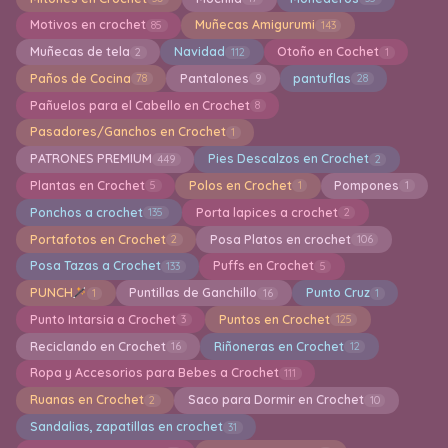
Motivos en crochet
Muñecas Amigurumi
85
143
Muñecas de tela
Navidad
Otoño en Cochet
2
112
1
Paños de Cocina
Pantalones
pantuflas
78
9
28
Pañuelos para el Cabello en Crochet
8
Pasadores/Ganchos en Crochet
1
PATRONES PREMIUM
Pies Descalzos en Crochet
449
2
Plantas en Crochet
Polos en Crochet
Pompones
5
1
1
Ponchos a crochet
Porta lapices a crochet
135
2
Portafotos en Crochet
Posa Platos en crochet
2
106
Posa Tazas a Crochet
Puffs en Crochet
133
5
PUNCH
Puntillas de Ganchillo
Punto Cruz
1
16
1
Punto Intarsia a Crochet
Puntos en Crochet
3
125
Reciclando en Crochet
Riñoneras en Crochet
16
12
Ropa y Accesorios para Bebes a Crochet
111
Ruanas en Crochet
Saco para Dormir en Crochet
2
10
Sandalias, zapatillas en crochet
31