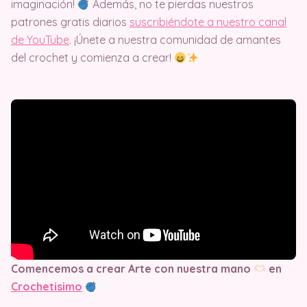
imaginación!
Además, no te pierdas nuestros
patrones gratis diarios
suscribiéndote a nuestro canal
de YouTube
. ¡Únete a nuestra comunidad de amantes
del crochet y comienza a crear!
Comencemos a crear Arte con nuestra mano
en
Crochetisimo