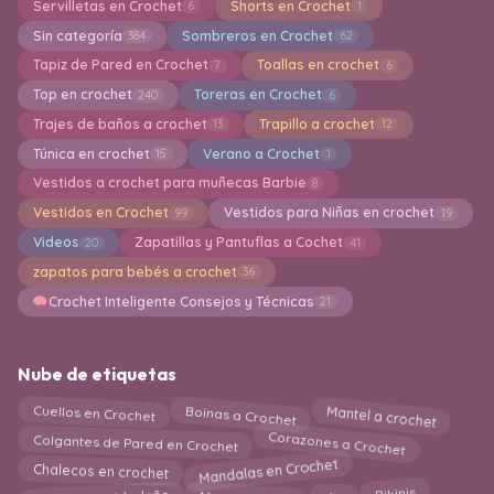
Servilletas en Crochet
Shorts en Crochet
6
1
Sin categoría
Sombreros en Crochet
384
62
Tapiz de Pared en Crochet
Toallas en crochet
7
6
Top en crochet
Toreras en Crochet
240
6
Trajes de baños a crochet
Trapillo a crochet
13
12
Túnica en crochet
Verano a Crochet
15
1
Vestidos a crochet para muñecas Barbie
8
Vestidos en Crochet
Vestidos para Niñas en crochet
99
19
Videos
Zapatillas y Pantuflas a Cochet
20
41
zapatos para bebés a crochet
36
Crochet Inteligente Consejos y Técnicas
21
Nube de etiquetas
Mantel a crochet
Boinas a Crochet
Cuellos en Crochet
Corazones a Crochet
Colgantes de Pared en Crochet
Mandalas en Crochet
Chalecos en crochet
Marcapaginas
diy