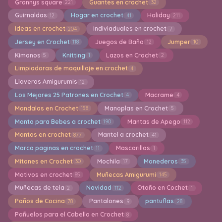
Grannys square
Guantes en crochet
221
32
Guirnaldas
Hogar en crochet
Holiday
12
41
211
Ideas en crochet
Indiviaduales en crochet
204
7
Jersey en Crochet
Juegos de Baño
Jumper
118
12
10
Kimonos
Knitting
Lazos en Crochet
5
1
2
Limpiadoras de maquillaje en crochet
4
Llaveros Amigurumis
12
Los Mejores 25 Patrones en Crochet
Macrame
4
4
Mandalas en Crochet
Manoplas en Crochet
158
5
Manta para Bebes a crochet
Mantas de Apego
190
112
Mantas en crochet
Mantel a crochet
877
41
Marca paginas en crochet
Mascarillas
11
1
Mitones en Crochet
Mochila
Monederos
30
17
35
Motivos en crochet
Muñecas Amigurumi
85
145
Muñecas de tela
Navidad
Otoño en Cochet
2
112
1
Paños de Cocina
Pantalones
pantuflas
78
9
28
Pañuelos para el Cabello en Crochet
8