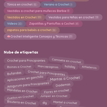
Túnica en crochet
Verano a Crochet
15
1
Vestidos a crochet para muñecas Barbie
8
Vestidos en Crochet
Vestidos para Niñas en crochet
99
19
Videos
Zapatillas y Pantuflas a Cochet
20
41
zapatos para bebés a crochet
36
Crochet Inteligente Consejos y Técnicas
21
Nube de etiquetas
Camiseta en crochet
Crochet para Principiantes
Alfileteros
Marcapaginas
holiday
Boinas a Crochet
Crochet para Principantes
Bufandas
Aplicaciones en ganchillo
Mantas a Crochet
Amigurumi para Principiantes
Diademas
Flores en crochet
Mandalas en Crochet
Cuellos en Crochet
Jumper en Crochet
Bisutería en Crochet
Mantel a crochet
diy