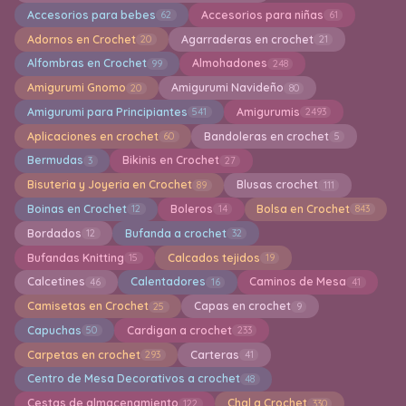
Accesorios para bebes
Accesorios para niñas
62
61
Adornos en Crochet
Agarraderas en crochet
20
21
Alfombras en Crochet
Almohadones
99
248
Amigurumi Gnomo
Amigurumi Navideño
20
80
Amigurumi para Principiantes
Amigurumis
541
2493
Aplicaciones en crochet
Bandoleras en crochet
60
5
Bermudas
Bikinis en Crochet
3
27
Bisuteria y Joyeria en Crochet
Blusas crochet
89
111
Boinas en Crochet
Boleros
Bolsa en Crochet
12
14
843
Bordados
Bufanda a crochet
12
32
Bufandas Knitting
Calcados tejidos
15
19
Calcetines
Calentadores
Caminos de Mesa
46
16
41
Camisetas en Crochet
Capas en crochet
25
9
Capuchas
Cardigan a crochet
50
233
Carpetas en crochet
Carteras
293
41
Centro de Mesa Decorativos a crochet
48
Cestas de almacenamiento
Chal a Crochet
122
330