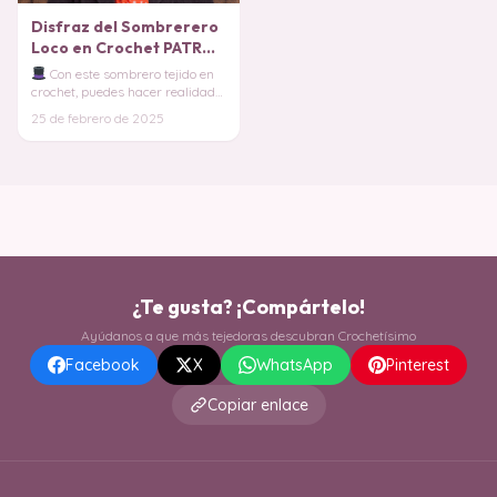
Disfraz del Sombrerero
Loco en Crochet PATRON
GRATIS
Con este sombrero tejido en
crochet, puedes hacer realidad
cualquiera de estas versiones y
25 de febrero de 2025
darle u
¿Te gusta? ¡Compártelo!
Ayúdanos a que más tejedoras descubran Crochetísimo
Facebook
X
WhatsApp
Pinterest
Copiar enlace