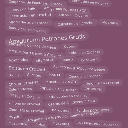
Colgantes de Plantas en Crochet
Bermudas en crochet
Amigurumi Patrones PDF
Juegos de Baño
Decoración en Crochet
Lazos en Crochet
Agarraderas en crochet
Calcetines en crochet
Macrame
Bandolera en Crochet
Amigurumi Patrones Gratis
Caminos y Centros de Mesa
Capas
Mantas para Bebes a Crochet
Faldas en Crochet
Alfombras
Bolero
Cazadora
Almohadas
Accesorios y Ropa para Bebes
Bolsas en Crochet
MANTA
Guantes
Chandal a crochet
Bikinis
Chal en Crochet
Macetas a crochet
Delantal en Crochet
Capuchas en crochet
Calentadores
Cojines Puf
Jersey en Crochet
Individuales en crochet
Cestas de Almacenamiento
kimono en crochet
Fundas para Tazas
Chaqueta en crochet
Bordados
Amigurumis e Ideas Navideñas en Crochet
Hogar
bolso
Los Mejores 25 Patrones
Mascarillas
Mascotas