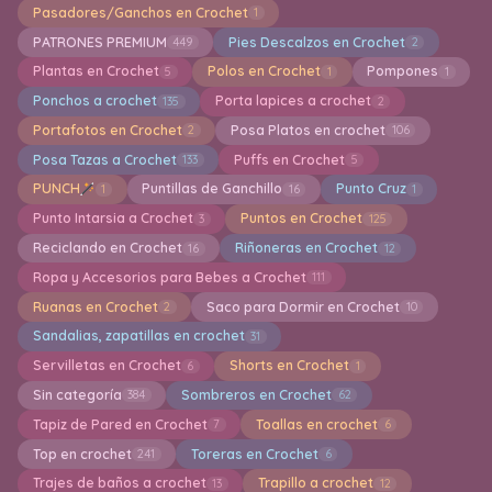
Pasadores/Ganchos en Crochet
1
PATRONES PREMIUM
Pies Descalzos en Crochet
449
2
Plantas en Crochet
Polos en Crochet
Pompones
5
1
1
Ponchos a crochet
Porta lapices a crochet
135
2
Portafotos en Crochet
Posa Platos en crochet
2
106
Posa Tazas a Crochet
Puffs en Crochet
133
5
PUNCH
Puntillas de Ganchillo
Punto Cruz
1
16
1
Punto Intarsia a Crochet
Puntos en Crochet
3
125
Reciclando en Crochet
Riñoneras en Crochet
16
12
Ropa y Accesorios para Bebes a Crochet
111
Ruanas en Crochet
Saco para Dormir en Crochet
2
10
Sandalias, zapatillas en crochet
31
Servilletas en Crochet
Shorts en Crochet
6
1
Sin categoría
Sombreros en Crochet
384
62
Tapiz de Pared en Crochet
Toallas en crochet
7
6
Top en crochet
Toreras en Crochet
241
6
Trajes de baños a crochet
Trapillo a crochet
13
12