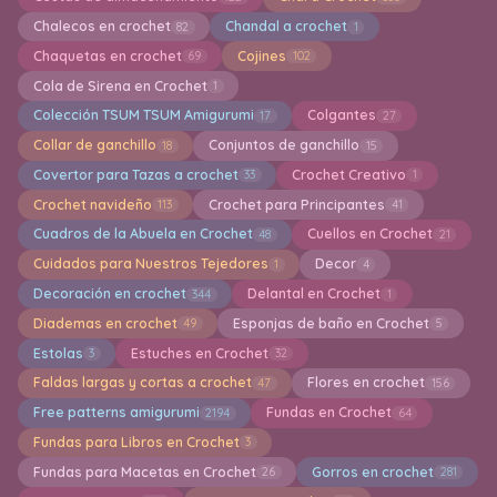
Chalecos en crochet
Chandal a crochet
82
1
Chaquetas en crochet
Cojines
69
102
Cola de Sirena en Crochet
1
Colección TSUM TSUM Amigurumi
Colgantes
17
27
Collar de ganchillo
Conjuntos de ganchillo
18
15
Covertor para Tazas a crochet
Crochet Creativo
33
1
Crochet navideño
Crochet para Principantes
113
41
Cuadros de la Abuela en Crochet
Cuellos en Crochet
48
21
Cuidados para Nuestros Tejedores
Decor
1
4
Decoración en crochet
Delantal en Crochet
344
1
Diademas en crochet
Esponjas de baño en Crochet
49
5
Estolas
Estuches en Crochet
3
32
Faldas largas y cortas a crochet
Flores en crochet
47
156
Free patterns amigurumi
Fundas en Crochet
2194
64
Fundas para Libros en Crochet
3
Fundas para Macetas en Crochet
Gorros en crochet
26
281