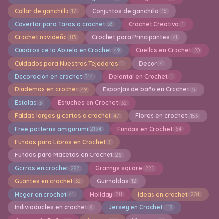
Collar de ganchillo
Conjuntos de ganchillo
17
15
Covertor para Tazas a crochet
Crochet Creativo
33
1
Crochet navideño
Crochet para Principantes
113
41
Cuadros de la Abuela en Crochet
Cuellos en Crochet
49
20
Cuidados para Nuestros Tejedores
Decor
1
4
Decoración en crochet
Delantal en Crochet
344
1
Diademas en crochet
Esponjas de baño en Crochet
49
5
Estolas
Estuches en Crochet
3
32
Faldas largas y cortas a crochet
Flores en crochet
47
156
Free patterns amigurumi
Fundas en Crochet
2194
64
Fundas para Libros en Crochet
3
Fundas para Macetas en Crochet
26
Gorros en crochet
Grannys square
282
222
Guantes en crochet
Guirnaldas
32
12
Hogar en crochet
Holiday
Ideas en crochet
41
211
204
Indiviaduales en crochet
Jersey en Crochet
6
118