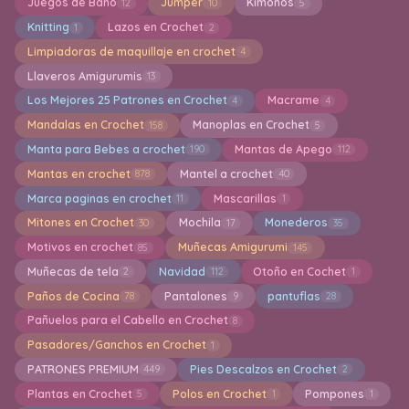
Juegos de Baño
Jumper
Kimonos
12
10
5
Knitting
Lazos en Crochet
1
2
Limpiadoras de maquillaje en crochet
4
Llaveros Amigurumis
13
Los Mejores 25 Patrones en Crochet
Macrame
4
4
Mandalas en Crochet
Manoplas en Crochet
158
5
Manta para Bebes a crochet
Mantas de Apego
190
112
Mantas en crochet
Mantel a crochet
878
40
Marca paginas en crochet
Mascarillas
11
1
Mitones en Crochet
Mochila
Monederos
30
17
35
Motivos en crochet
Muñecas Amigurumi
85
145
Muñecas de tela
Navidad
Otoño en Cochet
2
112
1
Paños de Cocina
Pantalones
pantuflas
78
9
28
Pañuelos para el Cabello en Crochet
8
Pasadores/Ganchos en Crochet
1
PATRONES PREMIUM
Pies Descalzos en Crochet
449
2
Plantas en Crochet
Polos en Crochet
Pompones
5
1
1