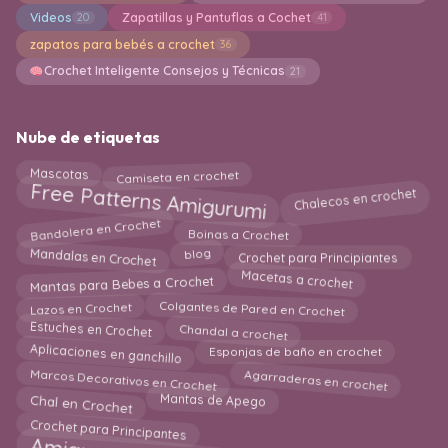
Videos
Zapatillas y Pantuflas a Cochet
20
41
zapatos para bebés a crochet
36
Crochet Inteligente Consejos y Técnicas
21
Nube de etiquetas
Camiseta en crochet
Mascotas
Free Patterns Amigurumi
Chalecos en crochet
Bandolera en Crochet
Boinas a Crochet
Mandalas en Crochet
Crochet para Principiantes
blog
Macetas a crochet
Mantas para Bebes a Crochet
Colgantes de Pared en Crochet
Lazos en Crochet
Chandal a crochet
Estuches en Crochet
Aplicaciones en ganchillo
Esponjas de baño en crochet
Marcos Decorativos en Crochet
Agarraderas en crochet
Chal en Crochet
Mantas de Apego
Crochet para Principantes