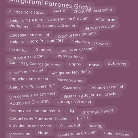
Amigurumi Patrones Gratis
Chaqueta en crochet
MANTA
Fundas para Tazas
Amigurumis e Ideas Navideñas en Crochet
Alfombras
Diademas
Ideas en crochet
Corazones a Crochet
Crochet Navidadeño
Calcetines en crochet
Delantal en Crochet
Amigurumi para Principiantes
Cuellos en Crochet
Bordados
Guantes
Gorros en crochet
Juegos de Baño
Caminos y Centros de Mesa
bolso
Bufandas
Capas
kimono en crochet
Amigurumi Navideño
Marcapaginas
Capuchas en crochet
Amigurumi Patrones PDF
Cazadora
Faldas en Crochet
Decoración en Crochet
Bisuteria y Joyeria en Crochet
Bolsas en Crochet
Jersey en Crochet
Grannys Square
Cestas de Almacenamiento
diy
Bikinis
Colgantes de Plantas en Crochet
holiday
Individuales en crochet
Cojines Puf
Calentadores
Bisutería en Crochet
Mascarillas
Hogar