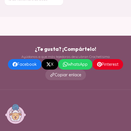
inagotab
¿Te gusta? ¡Compártelo!
Ayúdanos a que más tejedoras descubran Crochetísimo
Facebook
X
WhatsApp
Pinterest
Copiar enlace