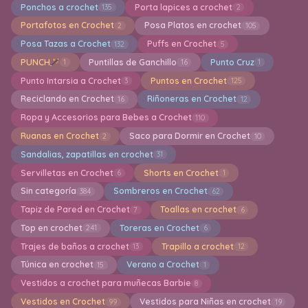
Ponchos a crochet
Porta lapices a crochet
135
2
Portafotos en Crochet
Posa Platos en crochet
2
105
Posa Tazas a Crochet
Puffs en Crochet
132
5
PUNCH
Puntillas de Ganchillo
Punto Cruz
1
16
1
Punto Intarsia a Crochet
Puntos en Crochet
3
125
Reciclando en Crochet
Riñoneras en Crochet
16
12
Ropa y Accesorios para Bebes a Crochet
110
Ruanas en Crochet
Saco para Dormir en Crochet
2
10
Sandalias, zapatillas en crochet
31
Servilletas en Crochet
Shorts en Crochet
6
1
Sin categoría
Sombreros en Crochet
384
62
Tapiz de Pared en Crochet
Toallas en crochet
7
6
Top en crochet
Toreras en Crochet
241
6
Trajes de baños a crochet
Trapillo a crochet
13
12
Túnica en crochet
Verano a Crochet
15
1
Vestidos a crochet para muñecas Barbie
8
Vestidos en Crochet
Vestidos para Niñas en crochet
99
19