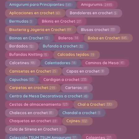
Amigurumi para Principiantes
Amigurumis
541
2493
Aplicaciones en crochet
Bandoleras en crochet
60
5
Bermudas
Bikinis en Crochet
3
27
Bisuteria y Joyeria en Crochet
Blusas crochet
89
111
Boinas en Crochet
Boleros
Bolsa en Crochet
12
14
845
Bordados
Bufanda a crochet
12
32
Bufandas Knitting
Calcados tejidos
15
19
Calcetines
Calentadores
Caminos de Mesa
46
16
41
Camisetas en Crochet
Capas en crochet
25
9
Capuchas
Cardigan a crochet
50
233
Carpetas en crochet
Carteras
293
41
Centro de Mesa Decorativos a crochet
48
Cestas de almacenamiento
Chal a Crochet
123
330
Chalecos en crochet
Chandal a crochet
81
1
Chaquetas en crochet
Cojines
69
102
Cola de Sirena en Crochet
1
Colección TSUM TSUM Amigurumi
Colgantes
17
27