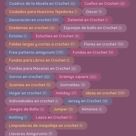
Cuadros de la Abuela en Crochet
Cuellos en Crochet
49
20
Cuidados para Nuestros Tejedores
Decor
1
4
Decoración en crochet
Delantal en Crochet
344
1
Diademas en crochet
Esponjas de baño en Crochet
49
5
Estolas
Estuches en Crochet
3
32
Faldas largas y cortas a crochet
Flores en crochet
47
156
Free patterns amigurumi
Fundas en Crochet
2195
64
Fundas para Libros en Crochet
3
Fundas para Macetas en Crochet
26
Gorros en crochet
Grannys square
282
222
Guantes en crochet
Guirnaldas
32
12
Hogar en crochet
Holiday
Ideas en crochet
41
211
204
Indiviaduales en crochet
Jersey en Crochet
6
118
Juegos de Baño
Jumper
Kimonos
12
10
5
Knitting
Lazos en Crochet
1
2
Limpiadoras de maquillaje en crochet
4
Llaveros Amigurumis
13