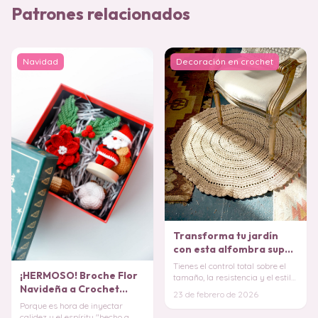
Patrones relacionados
Navidad
Decoración en crochet
Transforma tu jardín
con esta alfombra super
sencilla PATRON GRATIS
Tienes el control total sobre el
¡HERMOSO! Broche Flor
tamaño, la resistencia y el estilo,
Navideña a Crochet
asegurando que cada elemento
23 de febrero de 2026
en
PATRON
Porque es hora de inyectar
calidez y el espíritu "hecho a