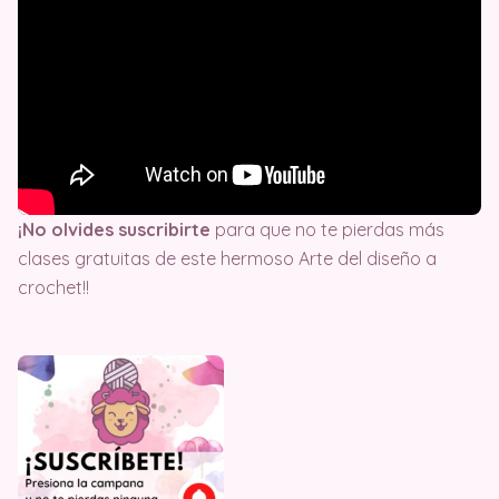
¡No olvides suscribirte
para que no te pierdas más
clases gratuitas de este hermoso Arte del diseño a
crochet!!