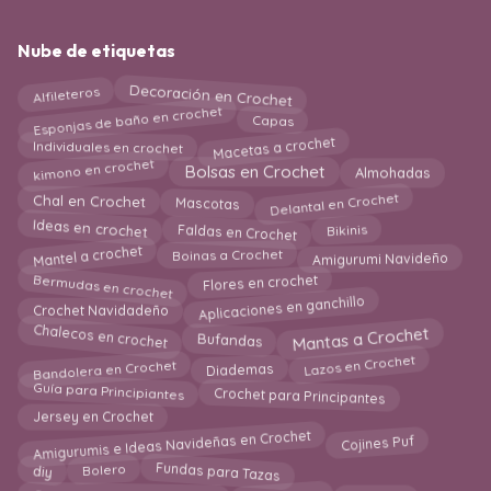
Nube de etiquetas
Alfileteros
Decoración en Crochet
Esponjas de baño en crochet
Capas
Macetas a crochet
Individuales en crochet
kimono en crochet
Bolsas en Crochet
Almohadas
Delantal en Crochet
Mascotas
Chal en Crochet
Ideas en crochet
Faldas en Crochet
Bikinis
Amigurumi Navideño
Mantel a crochet
Boinas a Crochet
Bermudas en crochet
Flores en crochet
Aplicaciones en ganchillo
Crochet Navidadeño
Mantas a Crochet
Chalecos en crochet
Bufandas
Bandolera en Crochet
Lazos en Crochet
Diademas
Guía para Principiantes
Crochet para Principantes
Jersey en Crochet
Amigurumis e Ideas Navideñas en Crochet
Cojines Puf
Fundas para Tazas
Bolero
diy