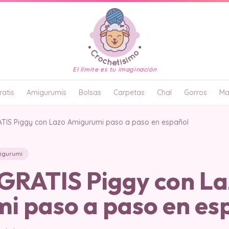
El límite es tu imaginación
atis
Amigurumis
Bolsas
Carpetas
Chal
Gorros
Ma
IS Piggy con Lazo Amigurumi paso a paso en español
igurumi
RATIS Piggy con La
i paso a paso en es