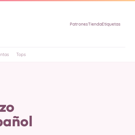
Patrones
Tienda
Etiquetas
ntas
Tops
zo
pañol