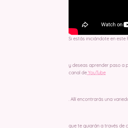
Si estás iniciándote en este
y deseas aprender paso a pa
canal de
Y
ouTube
. Allí encontrarás una varie
que te guiarán a través de