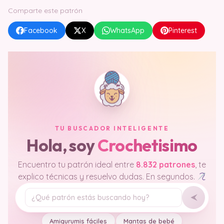
Comparte este patrón
Facebook
X
WhatsApp
Pinterest
TU BUSCADOR INTELIGENTE
Hola, soy
Crochetisimo
Encuentro tu patrón ideal entre
8.832 patrones
, te
explico técnicas y resuelvo dudas. En segundos.
Tu pregunta
Amigurumis fáciles
Mantas de bebé