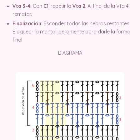
Vta 3-4:
Con
C1
, repetir la
Vta 2
. Al final de la Vta 4,
rematar.
Finalización:
Esconder todas las hebras restantes.
Bloquear la manta ligeramente para darle la forma
final
DIAGRAMA