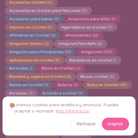
Accesorios crochet
319
Accesorios en Crochet para Mascotas
57
Accesorios para bebes
Accesorios para niñas
62
61
Adornos en Crochet
Agarraderas en crochet
20
21
Alfombras en Crochet
Almohadones
99
248
Amigurumi Gnomo
Amigurumi Navideño
20
80
Amigurumi para Principiantes
Amigurumis
542
2494
Aplicaciones en crochet
Bandoleras en crochet
60
5
Bermudas
Bikinis en Crochet
3
27
Bisuteria y Joyeria en Crochet
Blusas crochet
89
111
Boinas en Crochet
Boleros
Bolsa en Crochet
12
14
845
Bordados
Bufanda a crochet
12
32
Bufandas Knitting
Calcados tejidos
15
19
Usamos cookies para analítica y anuncios. Puedes
Calcetines
Calentadores
Caminos de Mesa
46
16
41
aceptar o rechazar.
Más información
Camisetas en Crochet
Capas en crochet
25
9
Rechazar
Aceptar
Capuchas
Cardigan a crochet
50
233
Carpetas en crochet
Carteras
293
41