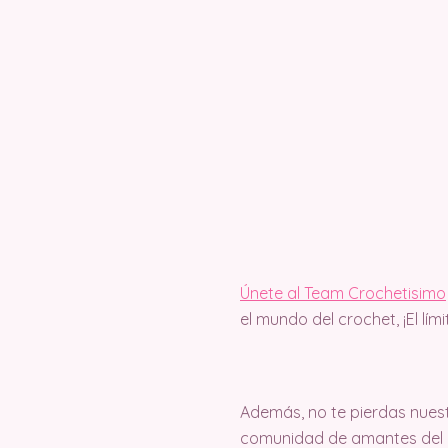
Únete al Team Crochetisimo
el mundo del crochet, ¡El lím
Además, no te pierdas nuest
comunidad de amantes del c