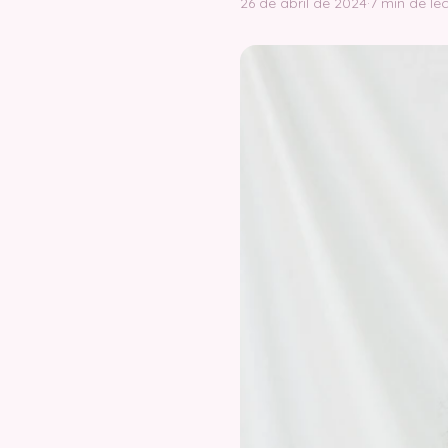
26 de abril de 2024
·
7 min de le