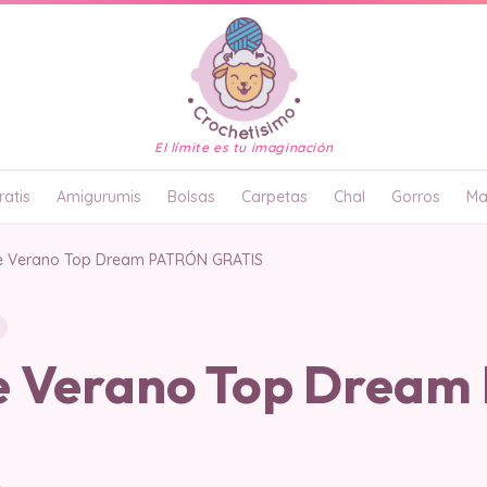
El límite es tu imaginación
atis
Amigurumis
Bolsas
Carpetas
Chal
Gorros
Ma
e Verano Top Dream PATRÓN GRATIS
e Verano Top Drea