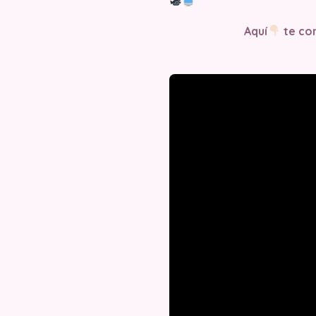
Aquí
te com