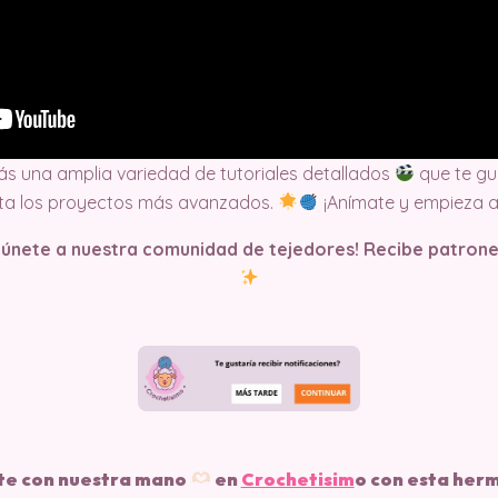
ás una amplia variedad de tutoriales detallados
que te gu
ta los proyectos más avanzados.
¡Anímate y empieza a 
y únete a nuestra comunidad de tejedores! Recibe patrone
te con nuestra mano
en
Crochetisim
o
con esta herm