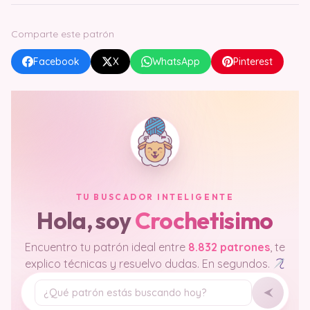
Comparte este patrón
Facebook
X
WhatsApp
Pinterest
TU BUSCADOR INTELIGENTE
Hola, soy
Crochetisimo
Encuentro tu patrón ideal entre
8.832 patrones
, te
explico técnicas y resuelvo dudas. En segundos.
Tu pregunta