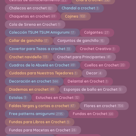
Chalecos en crochet
Chandal a crochet
82
1
Chaquetas en crochet
Cojines
69
102
Cola de Sirena en Crochet
1
Colección TSUM TSUM Amigurumi
Colgantes
17
27
Collar de ganchillo
Conjuntos de ganchillo
17
15
Covertor para Tazas a crochet
Crochet Creativo
33
1
Crochet navideño
Crochet para Principantes
113
41
Cuadros de la Abuela en Crochet
Cuellos en Crochet
49
20
Cuidados para Nuestros Tejedores
Decor
1
4
Decoración en crochet
Delantal en Crochet
344
1
Diademas en crochet
Esponjas de baño en Crochet
49
5
Estolas
Estuches en Crochet
3
32
Faldas largas y cortas a crochet
Flores en crochet
47
156
Free patterns amigurumi
Fundas en Crochet
2195
64
Fundas para Libros en Crochet
3
Fundas para Macetas en Crochet
26