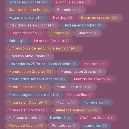
Gorros en crochet
Grannys square
282
222
Guantes en crochet
Guirnaldas
32
12
Hogar en crochet
Holiday
Ideas en crochet
41
211
204
Indiviaduales en crochet
Jersey en Crochet
6
118
Juegos de Baño
Jumper
Kimonos
12
10
5
Knitting
Lazos en Crochet
1
2
Limpiadoras de maquillaje en crochet
4
Llaveros Amigurumis
13
Los Mejores 25 Patrones en Crochet
Macrame
4
4
Mandalas en Crochet
Manoplas en Crochet
158
5
Manta para Bebes a crochet
Mantas de Apego
190
112
Mantas en crochet
Mantel a crochet
878
40
Marca paginas en crochet
Mascarillas
11
1
Mitones en Crochet
Mochila
Monederos
30
17
35
Motivos en crochet
Muñecas Amigurumi
85
145
Muñecas de tela
Navidad
Otoño en Cochet
2
112
1
Paños de Cocina
Pantalones
pantuflas
78
9
28