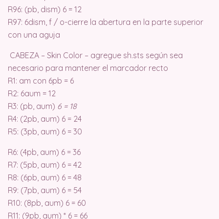
R96: (pb, dism) 6 = 12
R97: 6dism, f / o-cierre la abertura en la parte superior
con una aguja
CABEZA – Skin Color – agregue sh.sts según sea
necesario para mantener el marcador recto
R1: am con 6pb = 6
R2: 6aum = 12
R3: (pb, aum)
6 = 18
R4: (2pb, aum) 6 = 24
R5: (3pb, aum) 6 = 30
R6: (4pb, aum) 6 = 36
R7: (5pb, aum) 6 = 42
R8: (6pb, aum) 6 = 48
R9: (7pb, aum) 6 = 54
R10: (8pb, aum) 6 = 60
R11: (9pb, aum) * 6 = 66