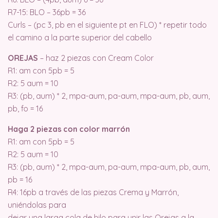
R7-15: BLO – 36pb = 36
Curls – (pc 3, pb en el siguiente pt en FLO) * repetir todo
el camino a la parte superior del cabello
OREJAS
– haz 2 piezas con Cream Color
R1: am con 5pb = 5
R2: 5 aum = 10
R3: (pb, aum) * 2, mpa-aum, pa-aum, mpa-aum, pb, aum,
pb, fo = 16
Haga 2 piezas con color marrón
R1: am con 5pb = 5
R2: 5 aum = 10
R3: (pb, aum) * 2, mpa-aum, pa-aum, mpa-aum, pb, aum,
pb = 16
R4: 16pb a través de las piezas Crema y Marrón,
uniéndolas para
dejar una larga cola de hilo para unir las Orejas a la