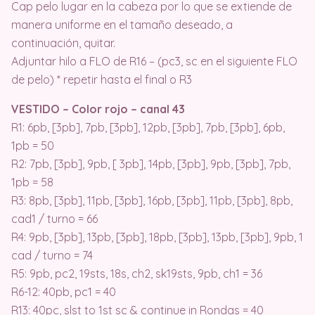
Cap pelo lugar en la cabeza por lo que se extiende de
manera uniforme en el tamaño deseado, a
continuación, quitar.
Adjuntar hilo a FLO de R16 – (pc3, sc en el siguiente FLO
de pelo) * repetir hasta el final o R3
VESTIDO – Color rojo – canal 43
R1: 6pb, [3pb], 7pb, [3pb], 12pb, [3pb], 7pb, [3pb], 6pb,
1pb = 50
R2: 7pb, [3pb], 9pb, [ 3pb], 14pb, [3pb], 9pb, [3pb], 7pb,
1pb = 58
R3: 8pb, [3pb], 11pb, [3pb], 16pb, [3pb], 11pb, [3pb], 8pb,
cad1 / turno = 66
R4: 9pb, [3pb], 13pb, [3pb], 18pb, [3pb], 13pb, [3pb], 9pb, 1
cad / turno = 74
R5: 9pb, pc2, 19sts, 18s, ch2, sk19sts, 9pb, ch1 = 36
R6-12: 40pb, pc1 = 40
R13: 40pc, slst to 1st sc & continue in Rondas = 40