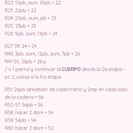
R22: 10pb, aum, 10pb = 22
R23: 22pb = 22
R24: 20pb, aum, pb = 23
R25: 23pb = 23
R26: 9pb, aum, 13pb = 24
R27-39: 24 = 24
R40: 3pb, aum, 12pb, aum, 7pb = 26
R41-50: 26pb = 26 p
/ o 1 pierna y continuar al
CUERPO
desde la 2a etapa –
pc 2, unirse a la 1ra etapa
R51: 26pb alrededor de cada tramo y 2mp en cada lado
de la cadena = 56
R52-57: 56pb = 56
R58: hacer 2 dism = 54
R59: 54pb = 54
R60: hacer 2 dism = 52