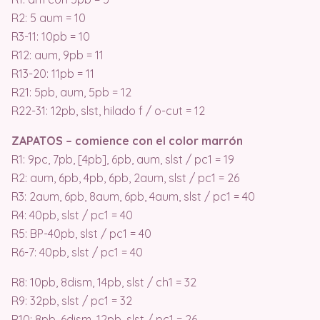
R2: 5 aum = 10
R3-11: 10pb = 10
R12: aum, 9pb = 11
R13-20: 11pb = 11
R21: 5pb, aum, 5pb = 12
R22-31: 12pb, slst, hilado f / o-cut = 12
ZAPATOS – comience con el color marrón
R1: 9pc, 7pb, [4pb], 6pb, aum, slst / pc1 = 19
R2: aum, 6pb, 4pb, 6pb, 2aum, slst / pc1 = 26
R3: 2aum, 6pb, 8aum, 6pb, 4aum, slst / pc1 = 40
R4: 40pb, slst / pc1 = 40
R5: BP-40pb, slst / pc1 = 40
R6-7: 40pb, slst / pc1 = 40
R8: 10pb, 8dism, 14pb, slst / ch1 = 32
R9: 32pb, slst / pc1 = 32
R10: 8pb, 6dism, 12pb, slst / pc1 = 26