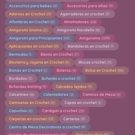
Accesorios para bebes
Accesorios para niñas
62
61
Adornos en Crochet
Agarraderas en crochet
20
21
Alfombras en Crochet
Almohadones
99
248
Amigurumi Gnomo
Amigurumi Navideño
20
80
Amigurumi para Principiantes
Amigurumis
542
2494
Aplicaciones en crochet
Bandoleras en crochet
60
5
Bermudas
Bikinis en Crochet
3
27
Bisuteria y Joyeria en Crochet
Blusas crochet
89
111
Boinas en Crochet
Boleros
Bolsa en Crochet
12
14
845
Bordados
Bufanda a crochet
12
32
Bufandas Knitting
Calcados tejidos
15
19
Calcetines
Calentadores
Caminos de Mesa
46
16
41
Camisetas en Crochet
Capas en crochet
25
9
Capuchas
Cardigan a crochet
50
233
Carpetas en crochet
Carteras
293
41
Centro de Mesa Decorativos a crochet
48
Cestas de almacenamiento
Chal a Crochet
123
330