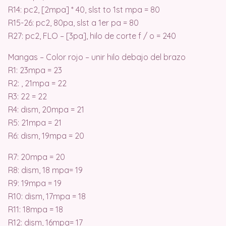
R14: pc2, [2mpa] * 40, slst to 1st mpa = 80
R15-26: pc2, 80pa, slst a 1er pa = 80
R27: pc2, FLO – [3pa], hilo de corte f / o = 240
Mangas – Color rojo – unir hilo debajo del brazo
R1: 23mpa = 23
R2: , 21mpa = 22
R3: 22 = 22
R4: dism, 20mpa = 21
R5: 21mpa = 21
R6: dism, 19mpa = 20
R7: 20mpa = 20
R8: dism, 18 mpa= 19
R9: 19mpa = 19
R10: dism, 17mpa = 18
R11: 18mpa = 18
R12: dism, 16mpa= 17