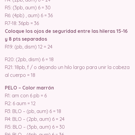
R5: (3pb, aum) 6 = 30
R6: (4pb) , aum) 6 = 36
R7-18: 36pb = 36
Coloque los ojos de seguridad entre las hileras 15-16
y 8 pts separados
R19: (pb, dism) 12 = 24
R20: (2pb, dism) 6 = 18
R21: 18pb, f / o dejando un hilo largo para unir la cabeza
al cuerpo = 18
PELO – Color marrón
R1: am con 6 pb = 6
R2: 6 aum = 12
R3: BLO – (pb, aum) 6 = 18
R4: BLO – (2pb, aum) 6 = 24
R5: BLO – (3pb, aum) 6 = 30
R6: BLO – (4pb, aum) 6 = 36