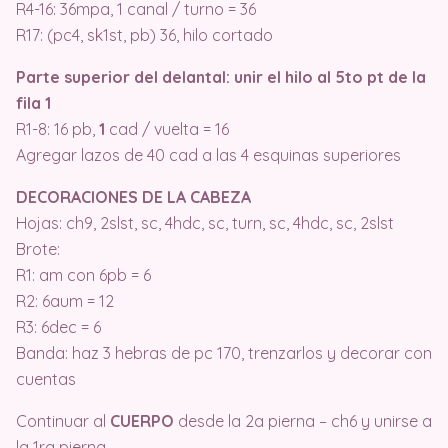
R4-16: 36mpa, 1 canal / turno = 36
R17: (pc4, sk1st, pb) 36, hilo cortado
Parte superior del delantal: unir el hilo al 5to pt de la
fila 1
R1-8: 16 pb,
1
cad / vuelta = 16
Agregar lazos de 40 cad a las 4 esquinas superiores
DECORACIONES DE LA CABEZA
Hojas: ch9, 2slst, sc, 4hdc, sc, turn, sc, 4hdc, sc, 2slst
Brote:
R1: am con 6pb = 6
R2: 6aum = 12
R3: 6dec = 6
Banda: haz 3 hebras de pc 170, trenzarlos y decorar con
cuentas
Continuar al
CUERPO
desde la 2a pierna – ch6 y unirse a
la 1ra pierna