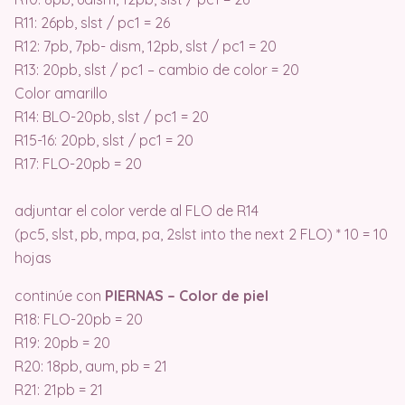
R11: 26pb, slst / pc1 = 26
R12: 7pb, 7pb- dism, 12pb, slst / pc1 = 20
R13: 20pb, slst / pc1 – cambio de color = 20
Color amarillo
R14: BLO-20pb, slst / pc1 = 20
R15-16: 20pb, slst / pc1 = 20
R17: FLO-20pb = 20
adjuntar el color verde al FLO de R14
(pc5, slst, pb, mpa, pa, 2slst into the next 2 FLO) * 10 = 10
hojas
continúe con
PIERNAS – Color de piel
R18: FLO-20pb = 20
R19: 20pb = 20
R20: 18pb, aum, pb = 21
R21: 21pb = 21