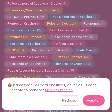
Pañuelos para el Cabello en Crochet
8
Pasadores/Ganchos en Crochet
1
PATRONES PREMIUM
Pies Descalzos en Crochet
449
2
Plantas en Crochet
Polos en Crochet
Pompones
5
1
1
Ponchos a crochet
Porta lapices a crochet
135
2
Portafotos en Crochet
Posa Platos en crochet
2
105
Posa Tazas a Crochet
Puffs en Crochet
132
5
PUNCH
Puntillas de Ganchillo
Punto Cruz
1
16
1
Punto Intarsia a Crochet
Puntos en Crochet
3
125
Reciclando en Crochet
Riñoneras en Crochet
16
12
Ropa y Accesorios para Bebes a Crochet
111
Ruanas en Crochet
Saco para Dormir en Crochet
2
10
Sandalias, zapatillas en crochet
31
Usamos cookies para analítica y anuncios. Puedes
aceptar o rechazar.
Más información
Servilletas en Crochet
Shorts en Crochet
6
1
Sin categoría
Sombreros en Crochet
384
62
Rechazar
Aceptar
Tapiz de Pared en Crochet
Toallas en crochet
7
6
Top en crochet
Toreras en Crochet
241
6