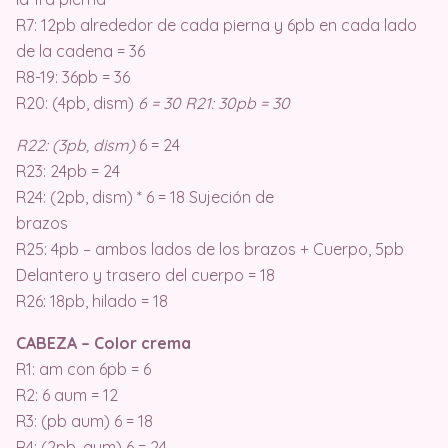
R7: 12pb alrededor de cada pierna y 6pb en cada lado
de la cadena = 36
R8-19: 36pb = 36
R20: (4pb, dism)
6 = 30 R21: 30pb = 30
R22: (3pb, dism)
6 = 24
R23: 24pb = 24
R24: (2pb, dism) * 6 = 18 Sujeción de
brazos
R25: 4pb – ambos lados de los brazos + Cuerpo, 5pb
Delantero y trasero del cuerpo = 18
R26: 18pb, hilado = 18
CABEZA – Color crema
R1: am con 6pb = 6
R2: 6 aum = 12
R3: (pb aum) 6 = 18
R4: (2pb, aum) 6 = 24