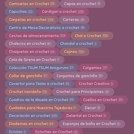
Camisetas en Crochet
Capas en crochet
25
9
Capuchas
Cardigan a crochet
50
233
Carpetas en crochet
Carteras
293
41
Centro de Mesa Decorativos a crochet
48
Cestas de almacenamiento
Chal a Crochet
123
330
Chalecos en crochet
Chandal a crochet
81
1
Chaquetas en crochet
Cojines
69
102
Cola de Sirena en Crochet
1
Colección TSUM TSUM Amigurumi
Colgantes
17
27
Collar de ganchillo
Conjuntos de ganchillo
17
15
Covertor para Tazas a crochet
Crochet Creativo
33
1
Crochet navideño
Crochet para Principantes
113
41
Cuadros de la Abuela en Crochet
Cuellos en Crochet
49
20
Cuidados para Nuestros Tejedores
Decor
1
4
Decoración en crochet
Delantal en Crochet
343
1
Diademas en crochet
Esponjas de baño en Crochet
49
5
Estolas
Estuches en Crochet
3
32