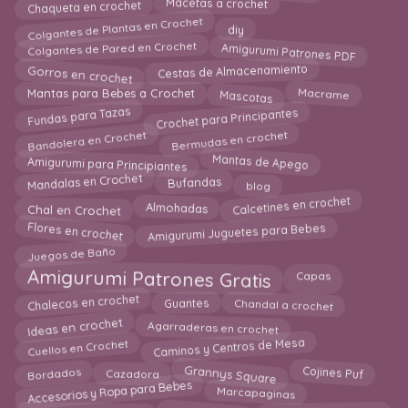
Chaqueta en crochet
Macetas a crochet
Colgantes de Plantas en Crochet
diy
Amigurumi Patrones PDF
Colgantes de Pared en Crochet
Gorros en crochet
Cestas de Almacenamiento
Mascotas
Macrame
Mantas para Bebes a Crochet
Fundas para Tazas
Crochet para Principantes
Bermudas en crochet
Bandolera en Crochet
Mantas de Apego
Amigurumi para Principiantes
Mandalas en Crochet
Bufandas
blog
Calcetines en crochet
Almohadas
Chal en Crochet
Amigurumi Juguetes para Bebes
Flores en crochet
Juegos de Baño
Amigurumi Patrones Gratis
Capas
Chalecos en crochet
Chandal a crochet
Guantes
Ideas en crochet
Agarraderas en crochet
Cuellos en Crochet
Caminos y Centros de Mesa
Grannys Square
Bordados
Cazadora
Cojines Puf
Accesorios y Ropa para Bebes
Marcapaginas