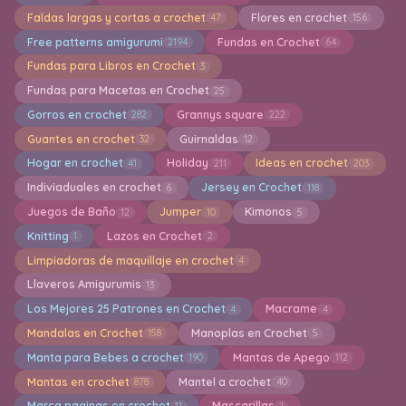
Faldas largas y cortas a crochet
Flores en crochet
47
156
Free patterns amigurumi
Fundas en Crochet
2194
64
Fundas para Libros en Crochet
3
Fundas para Macetas en Crochet
25
Gorros en crochet
Grannys square
282
222
Guantes en crochet
Guirnaldas
32
12
Hogar en crochet
Holiday
Ideas en crochet
41
211
203
Indiviaduales en crochet
Jersey en Crochet
6
118
Juegos de Baño
Jumper
Kimonos
12
10
5
Knitting
Lazos en Crochet
1
2
Limpiadoras de maquillaje en crochet
4
Llaveros Amigurumis
13
Los Mejores 25 Patrones en Crochet
Macrame
4
4
Mandalas en Crochet
Manoplas en Crochet
158
5
Manta para Bebes a crochet
Mantas de Apego
190
112
Mantas en crochet
Mantel a crochet
878
40
Marca paginas en crochet
Mascarillas
11
1