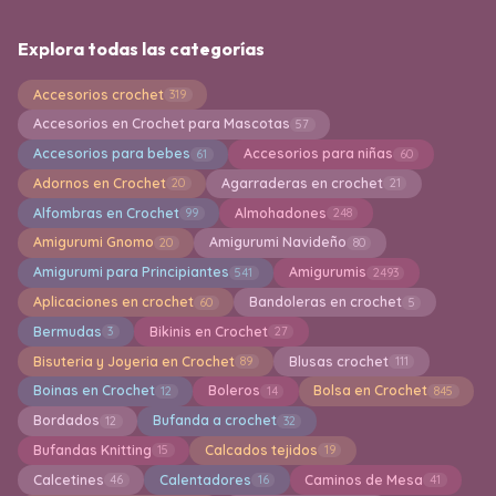
Explora todas las categorías
Accesorios crochet
319
Accesorios en Crochet para Mascotas
57
Accesorios para bebes
Accesorios para niñas
61
60
Adornos en Crochet
Agarraderas en crochet
20
21
Alfombras en Crochet
Almohadones
99
248
Amigurumi Gnomo
Amigurumi Navideño
20
80
Amigurumi para Principiantes
Amigurumis
541
2493
Aplicaciones en crochet
Bandoleras en crochet
60
5
Bermudas
Bikinis en Crochet
3
27
Bisuteria y Joyeria en Crochet
Blusas crochet
89
111
Boinas en Crochet
Boleros
Bolsa en Crochet
12
14
845
Bordados
Bufanda a crochet
12
32
Bufandas Knitting
Calcados tejidos
15
19
Calcetines
Calentadores
Caminos de Mesa
46
16
41