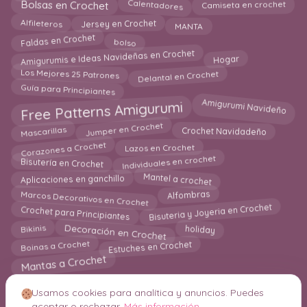
Calentadores
Bolsas en Crochet
Camiseta en crochet
Alfileteros
Jersey en Crochet
MANTA
Faldas en Crochet
bolso
Amigurumis e Ideas Navideñas en Crochet
Hogar
Los Mejores 25 Patrones
Delantal en Crochet
Guía para Principiantes
Amigurumi Navideño
Free Patterns Amigurumi
Jumper en Crochet
Mascarillas
Crochet Navidadeño
Corazones a Crochet
Lazos en Crochet
Individuales en crochet
Bisutería en Crochet
Aplicaciones en ganchillo
Mantel a crochet
Marcos Decorativos en Crochet
Alfombras
Bisuteria y Joyeria en Crochet
Crochet para Principiantes
Decoración en Crochet
holiday
Bikinis
Boinas a Crochet
Estuches en Crochet
Mantas a Crochet
Usamos cookies para analítica y anuncios. Puedes
aceptar o rechazar.
Más información