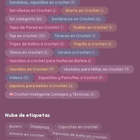
Sandalias, zapatillas en crochet
31
Servilletas en Crochet
Shorts en Crochet
6
1
Sin categoría
Sombreros en Crochet
384
62
Tapiz de Pared en Crochet
Toallas en crochet
7
6
Top en crochet
Toreras en Crochet
239
6
Trajes de baños a crochet
Trapillo a crochet
13
12
Túnica en crochet
Verano a Crochet
15
1
Vestidos a crochet para muñecas Barbie
8
Vestidos en Crochet
Vestidos para Niñas en crochet
99
19
Videos
Zapatillas y Pantuflas a Cochet
20
41
zapatos para bebés a crochet
36
Crochet Inteligente Consejos y Técnicas
21
Nube de etiquetas
Bolero
Diademas
Capuchas en crochet
Esponjas de baño en crochet
kimono en crochet