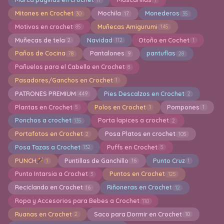
Mitones en Crochet
Mochila
Monederos
30
17
35
Motivos en crochet
Muñecas Amigurumi
85
145
Muñecas de tela
Navidad
Otoño en Cochet
2
112
1
Paños de Cocina
Pantalones
pantuflas
78
9
28
Pañuelos para el Cabello en Crochet
8
Pasadores/Ganchos en Crochet
1
PATRONES PREMIUM
Pies Descalzos en Crochet
449
2
Plantas en Crochet
Polos en Crochet
Pompones
5
1
1
Ponchos a crochet
Porta lapices a crochet
135
2
Portafotos en Crochet
Posa Platos en crochet
2
105
Posa Tazas a Crochet
Puffs en Crochet
132
5
PUNCH
Puntillas de Ganchillo
Punto Cruz
1
16
1
Punto Intarsia a Crochet
Puntos en Crochet
3
125
Reciclando en Crochet
Riñoneras en Crochet
16
12
Ropa y Accesorios para Bebes a Crochet
110
Ruanas en Crochet
Saco para Dormir en Crochet
2
10