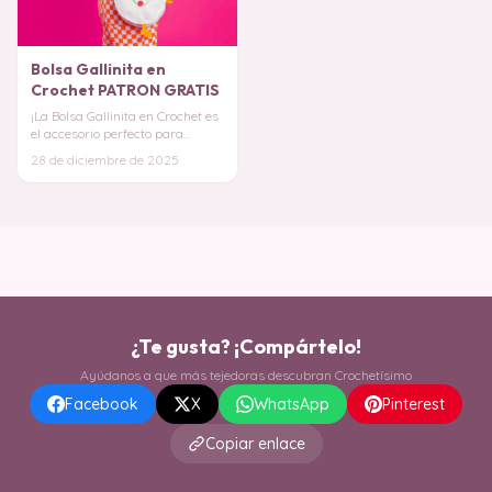
Bolsa Gallinita en
Crochet PATRON GRATIS
¡La Bolsa Gallinita en Crochet es
el accesorio perfecto para
quienes no temen destacar con
28 de diciembre de 2025
simpatía,
¿Te gusta? ¡Compártelo!
Ayúdanos a que más tejedoras descubran Crochetísimo
Facebook
X
WhatsApp
Pinterest
Copiar enlace