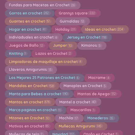
Fundas para Macetas en Crochet
26
Gorros en crochet
Grannys square
282
222
Guantes en crochet
Guirnaldas
32
12
Hogar en crochet
Holiday
Ideas en crochet
41
211
204
Indiviaduales en crochet
Jersey en Crochet
6
118
Juegos de Baño
Jumper
Kimonos
12
10
5
Knitting
Lazos en Crochet
1
2
Limpiadoras de maquillaje en crochet
4
Llaveros Amigurumis
13
Los Mejores 25 Patrones en Crochet
Macrame
4
4
Mandalas en Crochet
Manoplas en Crochet
158
5
Manta para Bebes a crochet
Mantas de Apego
190
112
Mantas en crochet
Mantel a crochet
878
40
Marca paginas en crochet
Mascarillas
11
1
Mitones en Crochet
Mochila
Monederos
30
17
35
Motivos en crochet
Muñecas Amigurumi
85
145
Muñecas de tela
Navidad
Otoño en Cochet
2
112
1