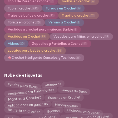
Tapiz de Pared en Crochet
Toallas en crochet
7
6
Top en crochet
Toreras en Crochet
241
6
Trajes de baños a crochet
Trapillo a crochet
13
12
Túnica en crochet
Verano a Crochet
15
1
Vestidos a crochet para muñecas Barbie
8
Vestidos en Crochet
Vestidos para Niñas en crochet
99
19
Videos
Zapatillas y Pantuflas a Cochet
20
41
zapatos para bebés a crochet
36
Crochet Inteligente Consejos y Técnicas
21
Nube de etiquetas
Alfileteros
Fundas para Tazas
Amigurumi para Principiantes
Juegos de Baño
Estuches en Crochet
Mantas a Crochet
Aplicaciones en ganchillo
Marcapaginas
Bisutería en Crochet
Chalecos en crochet
Guantes
Esponjas de baño en crochet
bolso