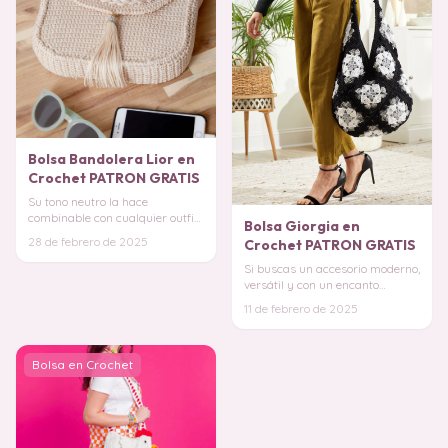
Bolsa Bandolera Lior en
Crochet PATRON GRATIS
Su tono neutro la hace
combinable con cualquier outfit,
Bolsa Giorgia en
aportando un toque artesanal
28 de febrero de 2025
Crochet PATRON GRATIS
sin perder la s
Si buscas un accesorio moderno,
versátil y con un encanto
artesanal, la Bolsa Giorgia en
11 de febrero de 2025
Crochet es
Bolsa en Crochet