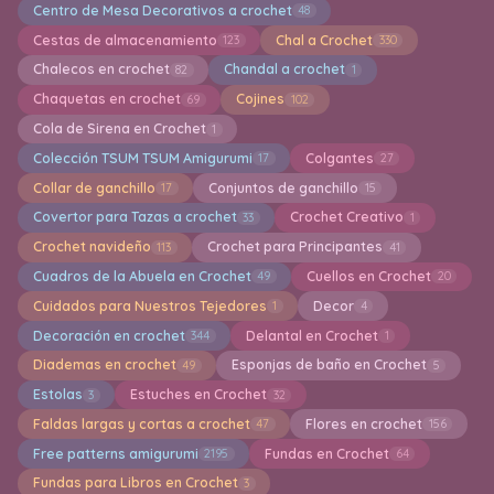
Centro de Mesa Decorativos a crochet
48
Cestas de almacenamiento
Chal a Crochet
123
330
Chalecos en crochet
Chandal a crochet
82
1
Chaquetas en crochet
Cojines
69
102
Cola de Sirena en Crochet
1
Colección TSUM TSUM Amigurumi
Colgantes
17
27
Collar de ganchillo
Conjuntos de ganchillo
17
15
Covertor para Tazas a crochet
Crochet Creativo
33
1
Crochet navideño
Crochet para Principantes
113
41
Cuadros de la Abuela en Crochet
Cuellos en Crochet
49
20
Cuidados para Nuestros Tejedores
Decor
1
4
Decoración en crochet
Delantal en Crochet
344
1
Diademas en crochet
Esponjas de baño en Crochet
49
5
Estolas
Estuches en Crochet
3
32
Faldas largas y cortas a crochet
Flores en crochet
47
156
Free patterns amigurumi
Fundas en Crochet
2195
64
Fundas para Libros en Crochet
3