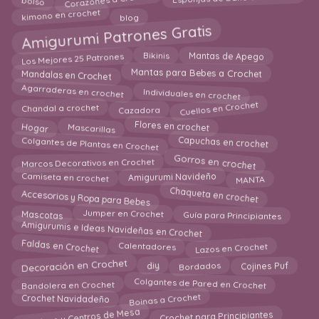
Corazones a Crochet
kimono en crochet
blog
Amigurumi Patrones Gratis
Los Mejores 25 Patrones
Bikinis
Mantas de Apego
Mantas para Bebes a Crochet
Mandalas en Crochet
Agarraderas en crochet
Individuales en crochet
Cuellos en Crochet
Chandal a crochet
Cazadora
Flores en crochet
Mascarillas
Hogar
Capuchas en crochet
Colgantes de Plantas en Crochet
Gorros en crochet
Marcos Decorativos en Crochet
Camiseta en crochet
Amigurumi Navideño
MANTA
Chaqueta en crochet
Accesorios y Ropa para Bebes
Guía para Principiantes
Mascotas
Jumper en Crochet
Amigurumis e Ideas Navideñas en Crochet
Faldas en Crochet
Calentadores
Lazos en Crochet
Decoración en Crochet
diy
Cojines Puf
Bordados
Colgantes de Pared en Crochet
Bandolera en Crochet
Boinas a Crochet
Crochet Navidadeño
Caminos y Centros de Mesa
Crochet para Principiantes