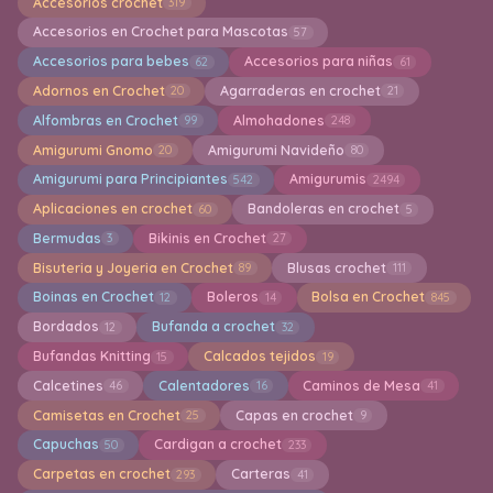
Accesorios crochet
319
Accesorios en Crochet para Mascotas
57
Accesorios para bebes
Accesorios para niñas
62
61
Adornos en Crochet
Agarraderas en crochet
20
21
Alfombras en Crochet
Almohadones
99
248
Amigurumi Gnomo
Amigurumi Navideño
20
80
Amigurumi para Principiantes
Amigurumis
542
2494
Aplicaciones en crochet
Bandoleras en crochet
60
5
Bermudas
Bikinis en Crochet
3
27
Bisuteria y Joyeria en Crochet
Blusas crochet
89
111
Boinas en Crochet
Boleros
Bolsa en Crochet
12
14
845
Bordados
Bufanda a crochet
12
32
Bufandas Knitting
Calcados tejidos
15
19
Calcetines
Calentadores
Caminos de Mesa
46
16
41
Camisetas en Crochet
Capas en crochet
25
9
Capuchas
Cardigan a crochet
50
233
Carpetas en crochet
Carteras
293
41