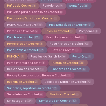
Paños de Cocina
Pantalones
pantuflas
78
9
28
Pañuelos para el Cabello en Crochet
8
Pasadores/Ganchos en Crochet
1
PATRONES PREMIUM
Pies Descalzos en Crochet
449
2
Plantas en Crochet
Polos en Crochet
Pompones
5
1
1
Ponchos a crochet
Porta lapices a crochet
135
2
Portafotos en Crochet
Posa Platos en crochet
2
105
Posa Tazas a Crochet
Puffs en Crochet
132
5
PUNCH
Puntillas de Ganchillo
Punto Cruz
1
16
1
Punto Intarsia a Crochet
Puntos en Crochet
3
125
Reciclando en Crochet
Riñoneras en Crochet
16
12
Ropa y Accesorios para Bebes a Crochet
111
Ruanas en Crochet
Saco para Dormir en Crochet
2
10
Sandalias, zapatillas en crochet
31
Servilletas en Crochet
Shorts en Crochet
6
1
Sin categoría
Sombreros en Crochet
384
62