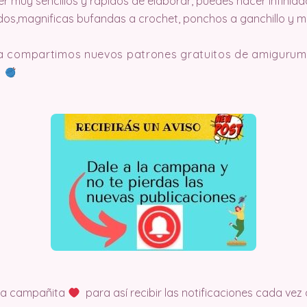
ser muy sencillos y rápidos de elaborar, puedes hacer infinid
idos,magnificas bufandas a crochet, ponchos a ganchillo y 
 compartimos nuevos patrones gratuitos de amigurumi 
t
 la campañita
para así recibir las notificaciones cada v