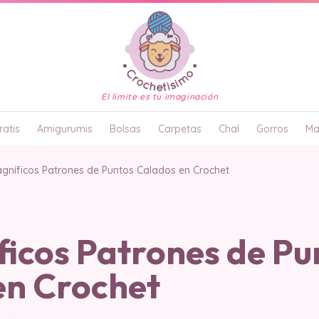
El límite es tu imaginación
atis
Amigurumis
Bolsas
Carpetas
Chal
Gorros
Ma
gníficos Patrones de Puntos Calados en Crochet
ficos Patrones de Pu
en Crochet