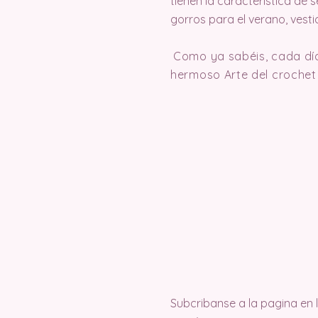
tienen la característica de 
gorros para el verano, vest
Como ya sabéis, cada día
hermoso Arte del croche
Subcribanse a la pagina en