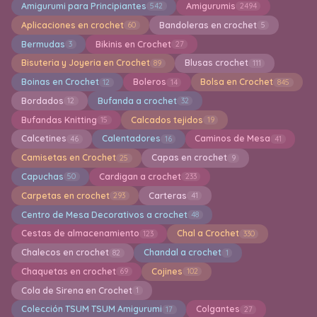
Amigurumi para Principiantes
Amigurumis
542
2494
Aplicaciones en crochet
Bandoleras en crochet
60
5
Bermudas
Bikinis en Crochet
3
27
Bisuteria y Joyeria en Crochet
Blusas crochet
89
111
Boinas en Crochet
Boleros
Bolsa en Crochet
12
14
845
Bordados
Bufanda a crochet
12
32
Bufandas Knitting
Calcados tejidos
15
19
Calcetines
Calentadores
Caminos de Mesa
46
16
41
Camisetas en Crochet
Capas en crochet
25
9
Capuchas
Cardigan a crochet
50
233
Carpetas en crochet
Carteras
293
41
Centro de Mesa Decorativos a crochet
48
Cestas de almacenamiento
Chal a Crochet
123
330
Chalecos en crochet
Chandal a crochet
82
1
Chaquetas en crochet
Cojines
69
102
Cola de Sirena en Crochet
1
Colección TSUM TSUM Amigurumi
Colgantes
17
27