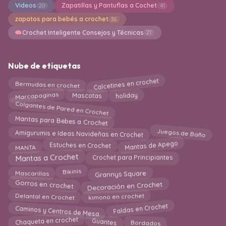
Videos
Zapatillas y Pantuflas a Cochet
20
41
zapatos para bebés a crochet
36
Crochet Inteligente Consejos y Técnicas
21
Nube de etiquetas
Calcetines en crochet
Bermudas en crochet
holiday
Marcapaginas
Mascotas
Colgantes de Pared en Crochet
Mantas para Bebes a Crochet
Juegos de Baño
Amigurumis e Ideas Navideñas en Crochet
Estuches en Crochet
Mantas de Apego
MANTA
Mantas a Crochet
Crochet para Principiantes
Bikinis
Grannys Square
Mascarillas
Gorros en crochet
Decoración en Crochet
Delantal en Crochet
kimono en crochet
Faldas en Crochet
Caminos y Centros de Mesa
Chaqueta en crochet
Guantes
Bordados