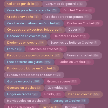
Collar de ganchillo
Conjuntos de ganchillo
17
15
Covertor para Tazas a crochet
Crochet Creativo
33
1
Crochet navideño
Crochet para Principantes
113
41
Cuadros de la Abuela en Crochet
Cuellos en Crochet
49
20
Cuidados para Nuestros Tejedores
Decor
1
4
Decoración en crochet
Delantal en Crochet
344
1
Diademas en crochet
Esponjas de baño en Crochet
49
5
Estolas
Estuches en Crochet
3
32
Faldas largas y cortas a crochet
Flores en crochet
47
156
Free patterns amigurumi
Fundas en Crochet
2195
64
Fundas para Libros en Crochet
3
Fundas para Macetas en Crochet
26
Gorros en crochet
Grannys square
282
222
Guantes en crochet
Guirnaldas
32
12
Hogar en crochet
Holiday
Ideas en crochet
41
211
204
Indiviaduales en crochet
Jersey en Crochet
6
118
Juegos de Baño
Jumper
Kimonos
12
10
5