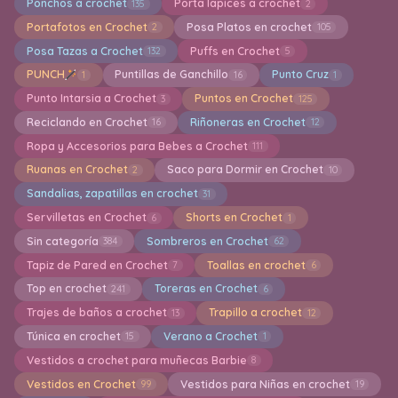
Ponchos a crochet
Porta lapices a crochet
135
2
Portafotos en Crochet
Posa Platos en crochet
2
105
Posa Tazas a Crochet
Puffs en Crochet
132
5
PUNCH
Puntillas de Ganchillo
Punto Cruz
1
16
1
Punto Intarsia a Crochet
Puntos en Crochet
3
125
Reciclando en Crochet
Riñoneras en Crochet
16
12
Ropa y Accesorios para Bebes a Crochet
111
Ruanas en Crochet
Saco para Dormir en Crochet
2
10
Sandalias, zapatillas en crochet
31
Servilletas en Crochet
Shorts en Crochet
6
1
Sin categoría
Sombreros en Crochet
384
62
Tapiz de Pared en Crochet
Toallas en crochet
7
6
Top en crochet
Toreras en Crochet
241
6
Trajes de baños a crochet
Trapillo a crochet
13
12
Túnica en crochet
Verano a Crochet
15
1
Vestidos a crochet para muñecas Barbie
8
Vestidos en Crochet
Vestidos para Niñas en crochet
99
19