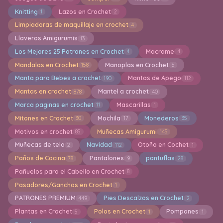
Knitting
Lazos en Crochet
1
2
Limpiadoras de maquillaje en crochet
4
Llaveros Amigurumis
13
Los Mejores 25 Patrones en Crochet
Macrame
4
4
Mandalas en Crochet
Manoplas en Crochet
158
5
Manta para Bebes a crochet
Mantas de Apego
190
112
Mantas en crochet
Mantel a crochet
878
40
Marca paginas en crochet
Mascarillas
11
1
Mitones en Crochet
Mochila
Monederos
30
17
35
Motivos en crochet
Muñecas Amigurumi
85
145
Muñecas de tela
Navidad
Otoño en Cochet
2
112
1
Paños de Cocina
Pantalones
pantuflas
78
9
28
Pañuelos para el Cabello en Crochet
8
Pasadores/Ganchos en Crochet
1
PATRONES PREMIUM
Pies Descalzos en Crochet
449
2
Plantas en Crochet
Polos en Crochet
Pompones
5
1
1