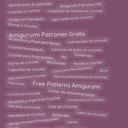
Amigurumi Patrones PDF
Aplicaciones en ganchillo
Chandal a crochet
Colgantes de Plantas en Crochet
Agarraderas en crochet
Amigurumi Navideño
Boinas a Crochet
Amigurumi Patrones Gratis
Accesorios y Ropa para Bebes
Individuales en crochet
Crochet Navidadeño
Esponjas de baño en crochet
Crochet para Principantes
Diademas
diy
Flores en crochet
Mantel a crochet
Almohadas
Guía para Principiantes
blog
Capuchas en crochet
Bandolera en Crochet
Marcos Decorativos en Crochet
Free Patterns Amigurumi
Macrame
Cestas de Almacenamiento
Cuellos en Crochet
Bisuteria y Joyeria en Crochet
Corazones a Crochet
Macetas a crochet
Chal en Crochet
Lazos en Crochet
Mandalas en Crochet
Bufandas
Amigurumi para Principiantes
Capas