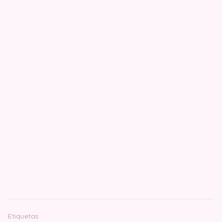
Etiquetas
Bufandas
diy