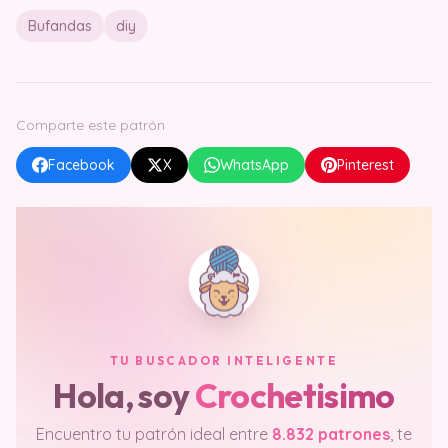
Comparte este patrón
Facebook
X
WhatsApp
Pinterest
TU BUSCADOR INTELIGENTE
Hola, soy
Crochetisimo
Encuentro tu patrón ideal entre
8.832 patrones
, te
explico técnicas y resuelvo dudas. En segundos.