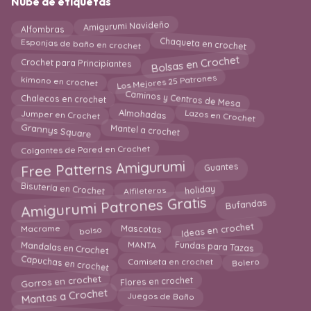
Nube de etiquetas
Amigurumi Navideño
Alfombras
Chaqueta en crochet
Esponjas de baño en crochet
Bolsas en Crochet
Crochet para Principiantes
Los Mejores 25 Patrones
kimono en crochet
Caminos y Centros de Mesa
Chalecos en crochet
Jumper en Crochet
Lazos en Crochet
Almohadas
Grannys Square
Mantel a crochet
Colgantes de Pared en Crochet
Free Patterns Amigurumi
Guantes
Bisutería en Crochet
Alfileteros
holiday
Amigurumi Patrones Gratis
Bufandas
Ideas en crochet
bolso
Mascotas
Macrame
Mandalas en Crochet
Fundas para Tazas
MANTA
Capuchas en crochet
Bolero
Camiseta en crochet
Gorros en crochet
Flores en crochet
Mantas a Crochet
Juegos de Baño