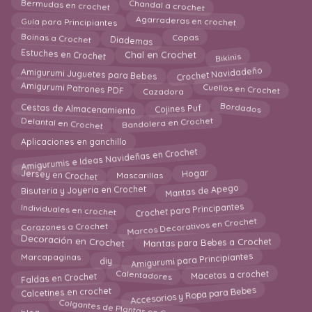
Chandal a crochet
Bermudas en crochet
Agarraderas en crochet
Guía para Principiantes
Diademas
Capas
Boinas a Crochet
Estuches en Crochet
Bikinis
Chal en Crochet
Crochet Navidadeño
Amigurumi Juguetes para Bebes
Amigurumi Patrones PDF
Cazadora
Cuellos en Crochet
Cestas de Almacenamiento
Bordados
Cojines Puf
Delantal en Crochet
Bandolera en Crochet
Aplicaciones en ganchillo
Amigurumis e Ideas Navideñas en Crochet
Hogar
Jersey en Crochet
Mascarillas
Mantas de Apego
Bisuteria y Joyeria en Crochet
Crochet para Principantes
Individuales en crochet
Marcos Decorativos en Crochet
Corazones a Crochet
Decoración en Crochet
Mantas para Bebes a Crochet
Amigurumi para Principiantes
diy
Marcapaginas
Faldas en Crochet
Calentadores
Macetas a crochet
Accesorios y Ropa para Bebes
Calcetines en crochet
Colgantes de Plantas en Crochet
blog