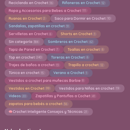
Reciclando en Crochet
Riñoneras en Crochet
16
12
Ropa y Accesorios para Bebes a Crochet
111
Ruanas en Crochet
Saco para Dormir en Crochet
2
10
Sandalias, zapatillas en crochet
31
Servilletas en Crochet
Shorts en Crochet
6
1
Sin categoría
Sombreros en Crochet
384
62
Tapiz de Pared en Crochet
Toallas en crochet
7
6
Top en crochet
Toreras en Crochet
240
6
Trajes de baños a crochet
Trapillo a crochet
13
12
Túnica en crochet
Verano a Crochet
15
1
Vestidos a crochet para muñecas Barbie
8
Vestidos en Crochet
Vestidos para Niñas en crochet
99
19
Videos
Zapatillas y Pantuflas a Cochet
20
41
zapatos para bebés a crochet
36
Crochet Inteligente Consejos y Técnicas
21