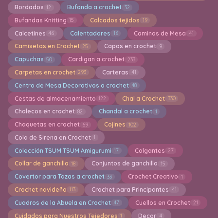
Bordados
Bufanda a crochet
12
32
Bufandas Knitting
Calcados tejidos
15
19
Calcetines
Calentadores
Caminos de Mesa
46
16
41
Camisetas en Crochet
Capas en crochet
25
9
Capuchas
Cardigan a crochet
50
233
Carpetas en crochet
Carteras
293
41
Centro de Mesa Decorativos a crochet
48
Cestas de almacenamiento
Chal a Crochet
122
330
Chalecos en crochet
Chandal a crochet
82
1
Chaquetas en crochet
Cojines
69
102
Cola de Sirena en Crochet
1
Colección TSUM TSUM Amigurumi
Colgantes
17
27
Collar de ganchillo
Conjuntos de ganchillo
18
15
Covertor para Tazas a crochet
Crochet Creativo
33
1
Crochet navideño
Crochet para Principantes
113
41
Cuadros de la Abuela en Crochet
Cuellos en Crochet
47
21
Cuidados para Nuestros Tejedores
Decor
1
4