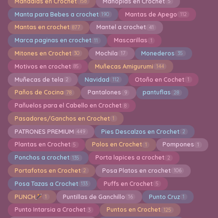
Mandalas en Crochet
Manoplas en Crochet
158
5
Manta para Bebes a crochet
Mantas de Apego
190
112
Mantas en crochet
Mantel a crochet
877
41
Marca paginas en crochet
Mascarillas
11
1
Mitones en Crochet
Mochila
Monederos
30
17
35
Motivos en crochet
Muñecas Amigurumi
85
144
Muñecas de tela
Navidad
Otoño en Cochet
2
112
1
Paños de Cocina
Pantalones
pantuflas
78
9
28
Pañuelos para el Cabello en Crochet
8
Pasadores/Ganchos en Crochet
1
PATRONES PREMIUM
Pies Descalzos en Crochet
449
2
Plantas en Crochet
Polos en Crochet
Pompones
5
1
1
Ponchos a crochet
Porta lapices a crochet
135
2
Portafotos en Crochet
Posa Platos en crochet
2
106
Posa Tazas a Crochet
Puffs en Crochet
133
5
PUNCH
Puntillas de Ganchillo
Punto Cruz
1
16
1
Punto Intarsia a Crochet
Puntos en Crochet
3
125