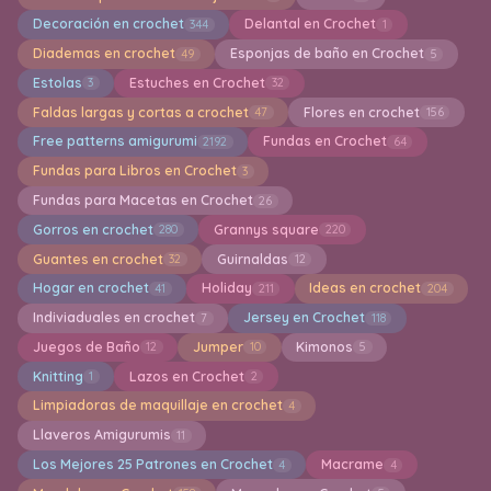
Decoración en crochet
Delantal en Crochet
344
1
Diademas en crochet
Esponjas de baño en Crochet
49
5
Estolas
Estuches en Crochet
3
32
Faldas largas y cortas a crochet
Flores en crochet
47
156
Free patterns amigurumi
Fundas en Crochet
2192
64
Fundas para Libros en Crochet
3
Fundas para Macetas en Crochet
26
Gorros en crochet
Grannys square
280
220
Guantes en crochet
Guirnaldas
32
12
Hogar en crochet
Holiday
Ideas en crochet
41
211
204
Indiviaduales en crochet
Jersey en Crochet
7
118
Juegos de Baño
Jumper
Kimonos
12
10
5
Knitting
Lazos en Crochet
1
2
Limpiadoras de maquillaje en crochet
4
Llaveros Amigurumis
11
Los Mejores 25 Patrones en Crochet
Macrame
4
4