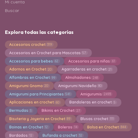
Mi cuenta
Buscar
Explora todas las categorías
Accesorios crochet
319
Accesorios en Crochet para Mascotas
57
Accesorios para bebes
Accesorios para niñas
62
61
Adornos en Crochet
Agarraderas en crochet
20
21
Alfombras en Crochet
Almohadones
99
248
Amigurumi Gnomo
Amigurumi Navideño
20
80
Amigurumi para Principiantes
Amigurumis
541
2493
Aplicaciones en crochet
Bandoleras en crochet
60
5
Bermudas
Bikinis en Crochet
3
27
Bisuteria y Joyeria en Crochet
Blusas crochet
89
111
Boinas en Crochet
Boleros
Bolsa en Crochet
12
14
844
Bordados
Bufanda a crochet
12
32