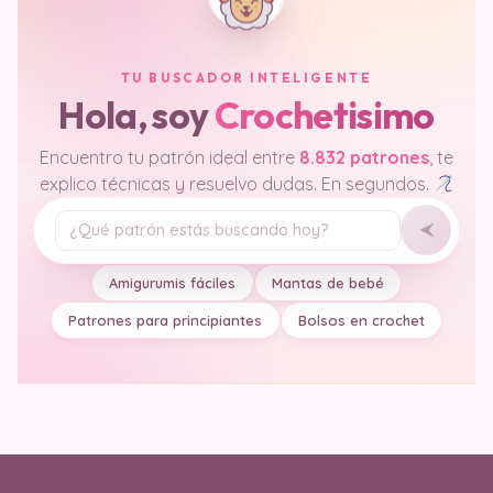
TU BUSCADOR INTELIGENTE
Hola, soy
Crochetisimo
Encuentro tu patrón ideal entre
8.832 patrones
, te
explico técnicas y resuelvo dudas. En segundos.
Tu pregunta
Amigurumis fáciles
Mantas de bebé
Patrones para principiantes
Bolsos en crochet