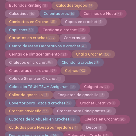
Bufandas Knitting
Calcados tejidos
15
19
Calcetines
Calentadores
Caminos de Mesa
46
16
41
Camisetas en Crochet
Capas en crochet
25
9
Capuchas
Cardigan a crochet
50
233
Carpetas en crochet
Carteras
293
41
Centro de Mesa Decorativos a crochet
48
Cestas de almacenamiento
Chal a Crochet
123
330
Chalecos en crochet
Chandal a crochet
82
1
Chaquetas en crochet
Cojines
69
102
Cola de Sirena en Crochet
1
Colección TSUM TSUM Amigurumi
Colgantes
16
27
Collar de ganchillo
Conjuntos de ganchillo
17
15
Covertor para Tazas a crochet
Crochet Creativo
33
1
Crochet navideño
Crochet para Principantes
113
41
Cuadros de la Abuela en Crochet
Cuellos en Crochet
49
20
Cuidados para Nuestros Tejedores
Decor
1
4
Decoración en crochet
Delantal en Crochet
344
1