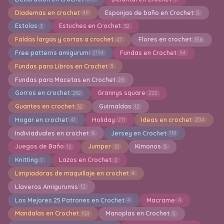
Diademas en crochet
Esponjas de baño en Crochet
49
5
Estolas
Estuches en Crochet
3
32
Faldas largas y cortas a crochet
Flores en crochet
47
156
Free patterns amigurumi
Fundas en Crochet
2194
64
Fundas para Libros en Crochet
3
Fundas para Macetas en Crochet
26
Gorros en crochet
Grannys square
282
222
Guantes en crochet
Guirnaldas
32
12
Hogar en crochet
Holiday
Ideas en crochet
41
211
204
Indiviaduales en crochet
Jersey en Crochet
6
118
Juegos de Baño
Jumper
Kimonos
12
10
5
Knitting
Lazos en Crochet
1
2
Limpiadoras de maquillaje en crochet
4
Llaveros Amigurumis
12
Los Mejores 25 Patrones en Crochet
Macrame
4
4
Mandalas en Crochet
Manoplas en Crochet
158
5