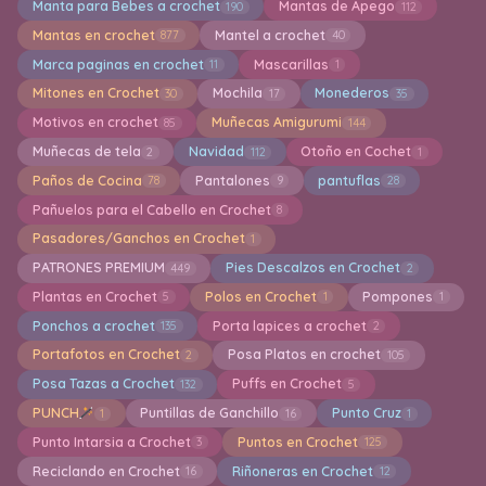
Manta para Bebes a crochet
Mantas de Apego
190
112
Mantas en crochet
Mantel a crochet
877
40
Marca paginas en crochet
Mascarillas
11
1
Mitones en Crochet
Mochila
Monederos
30
17
35
Motivos en crochet
Muñecas Amigurumi
85
144
Muñecas de tela
Navidad
Otoño en Cochet
2
112
1
Paños de Cocina
Pantalones
pantuflas
78
9
28
Pañuelos para el Cabello en Crochet
8
Pasadores/Ganchos en Crochet
1
PATRONES PREMIUM
Pies Descalzos en Crochet
449
2
Plantas en Crochet
Polos en Crochet
Pompones
5
1
1
Ponchos a crochet
Porta lapices a crochet
135
2
Portafotos en Crochet
Posa Platos en crochet
2
105
Posa Tazas a Crochet
Puffs en Crochet
132
5
PUNCH
Puntillas de Ganchillo
Punto Cruz
1
16
1
Punto Intarsia a Crochet
Puntos en Crochet
3
125
Reciclando en Crochet
Riñoneras en Crochet
16
12