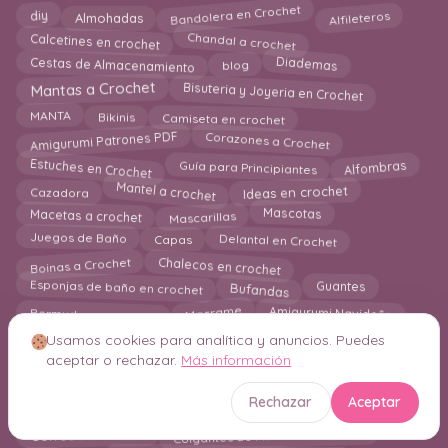
Alfileteros
Bandolera en Crochet
Almohadas
diy
Chandal a crochet
Calcetines en crochet
blog
Cestas de Almacenamiento
Diademas
Bisuteria y Joyeria en Crochet
Mantas a Crochet
Bikinis
Camiseta en crochet
MANTA
Amigurumi Patrones PDF
Corazones a Crochet
Estuches en Crochet
Alfombras
Guía para Principiantes
Mantel a crochet
Ideas en crochet
Cazadora
Mascarillas
Macetas a crochet
Mascotas
Delantal en Crochet
Capas
Juegos de Baño
Chalecos en crochet
Boinas a Crochet
Bufandas
Esponjas de baño en crochet
Guantes
Macrame
Amigurumi Navideño
Bermudas en crochet
Colgantes de Pared en Crochet
bolso
Flores en crochet
Usamos cookies para analítica y anuncios. Puedes
aceptar o rechazar.
Más información
Fundas para Tazas
Decoración en Crochet
holiday
Lazos en Crochet
Amigurumi Juguetes para Bebes
Rechazar
Aceptar
Marcos Decorativos en Crochet
Mantas de Apego
Colgantes de Plantas en Crochet
Gorros en crochet