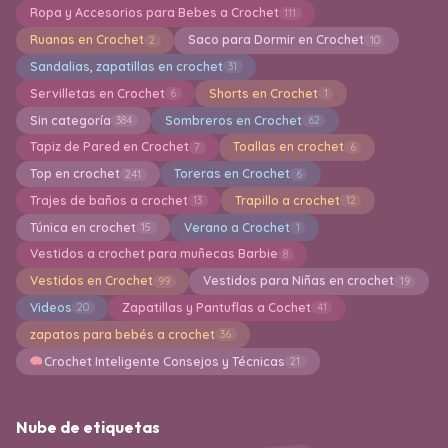
Ropa y Accesorios para Bebes a Crochet
111
Ruanas en Crochet
Saco para Dormir en Crochet
2
10
Sandalias, zapatillas en crochet
31
Servilletas en Crochet
Shorts en Crochet
6
1
Sin categoría
Sombreros en Crochet
384
62
Tapiz de Pared en Crochet
Toallas en crochet
7
6
Top en crochet
Toreras en Crochet
241
6
Trajes de baños a crochet
Trapillo a crochet
13
12
Túnica en crochet
Verano a Crochet
15
1
Vestidos a crochet para muñecas Barbie
8
Vestidos en Crochet
Vestidos para Niñas en crochet
99
19
Videos
Zapatillas y Pantuflas a Cochet
20
41
zapatos para bebés a crochet
36
Crochet Inteligente Consejos y Técnicas
21
Nube de etiquetas