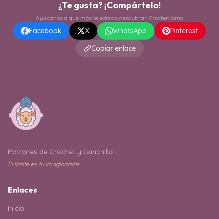
¿Te gusta? ¡Compártelo!
Ayúdanos a que más tejedoras descubran Crochetísimo
Facebook
X
WhatsApp
Pinterest
Copiar enlace
Patrones de Crochet y Ganchillo
El límite es tu imaginación
Enlaces
Inicio