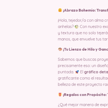
¡Abrazo Bohemio: Trans
¡Hola, tejedor/a con alma c
anhelas?
Con nuestro ex
y textura que no solo tejerá
manos, que envuelve tus ta
¡Tu Lienzo de Hilo y Ganc
Sabemos que buscas proyecto
precisamente eso: un diseño
puntada.
El
gráfico deta
gratificante como el result
belleza de este proyecto ra
¡Regalos con Propósito: 
¿Qué mejor manera de expr