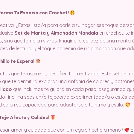
forma Tu Espacio con Crochet!
reativa! ¿Estás listo/a para darle a tu hogar ese toque pers
clusivo
Set de Manta y Almohadón Mandala
en crochet, te i
s, sino que también vivirás. Imagina la calidez de una manta 
rdes de lectura, y el toque bohemio de un almohadón que ad
hillo te Espera!
s que te inspiren y desafíen tu creatividad. Este set de m
 que te permitirá explorar una sinfonía de colores y patrones
llado
que incluimos te guiará en cada paso, asegurando que
ado final. Ya seas un/a tejedor/a experimentado/a o estés d
dica en su capacidad para adaptarse a tu ritmo y estilo.
Teje Afecto y Calidez!
esar amor y cuidado que con un regalo hecho a mano?
E