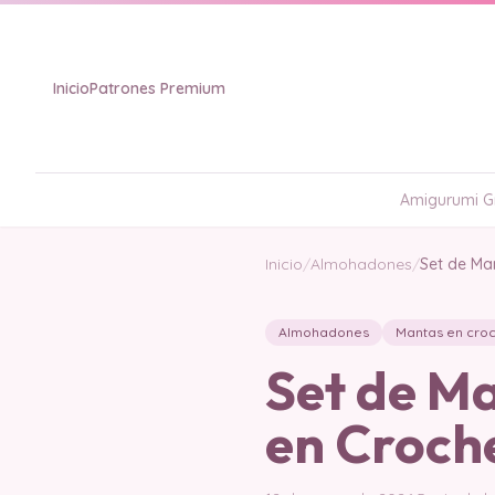
Inicio
Patrones Premium
Amigurumi Gr
Inicio
/
Almohadones
/
Set de Ma
Almohadones
Mantas en cro
Set de M
en Croch