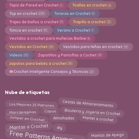
Tapiz de Pared en Crochet
Toallas en crochet
7
6
Top en crochet
Toreras en Crochet
239
6
Trajes de baños a crochet
Trapillo a crochet
13
12
Túnica en crochet
Verano a Crochet
15
1
Vestidos a crochet para muñecas Barbie
8
Vestidos en Crochet
Vestidos para Niñas en crochet
99
19
Videos
Zapatillas y Pantuflas a Cochet
20
41
zapatos para bebés a crochet
36
Crochet Inteligente Consejos y Técnicas
21
Nube de etiquetas
Cestas de Almacenamiento
Los Mejores 25 Patrones
Bisuteria y Joyeria en Crochet
Marcapaginas
Capas
Mantel a crochet
Jumper en Crochet
Almohadas
Mantas a Crochet
diy
Free Patterns Amigurumi
Mantas de Apego