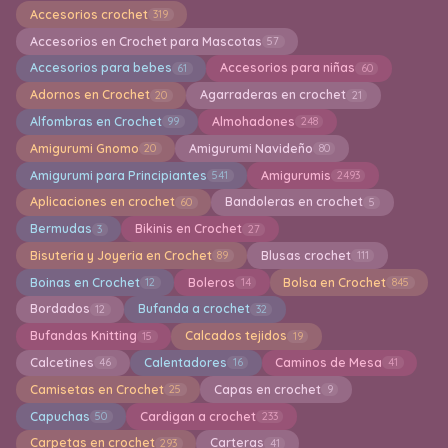
Accesorios crochet
319
Accesorios en Crochet para Mascotas
57
Accesorios para bebes
Accesorios para niñas
61
60
Adornos en Crochet
Agarraderas en crochet
20
21
Alfombras en Crochet
Almohadones
99
248
Amigurumi Gnomo
Amigurumi Navideño
20
80
Amigurumi para Principiantes
Amigurumis
541
2493
Aplicaciones en crochet
Bandoleras en crochet
60
5
Bermudas
Bikinis en Crochet
3
27
Bisuteria y Joyeria en Crochet
Blusas crochet
89
111
Boinas en Crochet
Boleros
Bolsa en Crochet
12
14
845
Bordados
Bufanda a crochet
12
32
Bufandas Knitting
Calcados tejidos
15
19
Calcetines
Calentadores
Caminos de Mesa
46
16
41
Camisetas en Crochet
Capas en crochet
25
9
Capuchas
Cardigan a crochet
50
233
Carpetas en crochet
Carteras
293
41