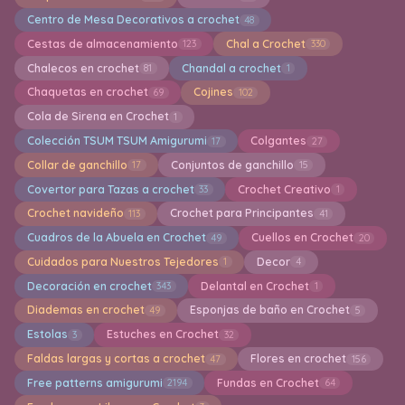
Centro de Mesa Decorativos a crochet
48
Cestas de almacenamiento
Chal a Crochet
123
330
Chalecos en crochet
Chandal a crochet
81
1
Chaquetas en crochet
Cojines
69
102
Cola de Sirena en Crochet
1
Colección TSUM TSUM Amigurumi
Colgantes
17
27
Collar de ganchillo
Conjuntos de ganchillo
17
15
Covertor para Tazas a crochet
Crochet Creativo
33
1
Crochet navideño
Crochet para Principantes
113
41
Cuadros de la Abuela en Crochet
Cuellos en Crochet
49
20
Cuidados para Nuestros Tejedores
Decor
1
4
Decoración en crochet
Delantal en Crochet
343
1
Diademas en crochet
Esponjas de baño en Crochet
49
5
Estolas
Estuches en Crochet
3
32
Faldas largas y cortas a crochet
Flores en crochet
47
156
Free patterns amigurumi
Fundas en Crochet
2194
64