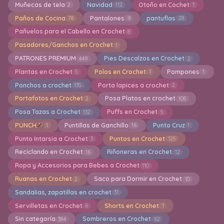
Muñecas de tela
Navidad
Otoño en Cochet
2
112
1
Paños de Cocina
Pantalones
pantuflas
78
9
28
Pañuelos para el Cabello en Crochet
8
Pasadores/Ganchos en Crochet
1
PATRONES PREMIUM
Pies Descalzos en Crochet
449
2
Plantas en Crochet
Polos en Crochet
Pompones
5
1
1
Ponchos a crochet
Porta lapices a crochet
135
2
Portafotos en Crochet
Posa Platos en crochet
2
105
Posa Tazas a Crochet
Puffs en Crochet
132
5
PUNCH
Puntillas de Ganchillo
Punto Cruz
1
16
1
Punto Intarsia a Crochet
Puntos en Crochet
3
125
Reciclando en Crochet
Riñoneras en Crochet
16
12
Ropa y Accesorios para Bebes a Crochet
110
Ruanas en Crochet
Saco para Dormir en Crochet
2
10
Sandalias, zapatillas en crochet
31
Servilletas en Crochet
Shorts en Crochet
6
1
Sin categoría
Sombreros en Crochet
384
62