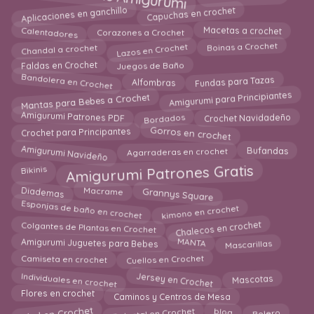
Capuchas en crochet
Aplicaciones en ganchillo
Calentadores
Macetas a crochet
Corazones a Crochet
Lazos en Crochet
Boinas a Crochet
Chandal a crochet
Faldas en Crochet
Juegos de Baño
Bandolera en Crochet
Alfombras
Fundas para Tazas
Mantas para Bebes a Crochet
Amigurumi para Principiantes
Bordados
Amigurumi Patrones PDF
Crochet Navidadeño
Gorros en crochet
Crochet para Principantes
Amigurumi Navideño
Bufandas
Agarraderas en crochet
Amigurumi Patrones Gratis
Bikinis
Diademas
Grannys Square
Macrame
Esponjas de baño en crochet
kimono en crochet
Chalecos en crochet
Colgantes de Plantas en Crochet
MANTA
Amigurumi Juguetes para Bebes
Mascarillas
Camiseta en crochet
Cuellos en Crochet
Jersey en Crochet
Individuales en crochet
Mascotas
Caminos y Centros de Mesa
Flores en crochet
Chal en Crochet
Delantal en Crochet
Bolero
blog