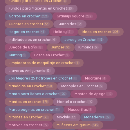
Fundas para Libros en Crochet
3
Fundas para Macetas en Crochet
25
Gorros en crochet
Grannys square
282
222
Guantes en crochet
Guirnaldas
32
12
Hogar en crochet
Holiday
Ideas en crochet
41
211
203
Indiviaduales en crochet
Jersey en Crochet
6
118
Juegos de Baño
Jumper
Kimonos
12
10
5
Knitting
Lazos en Crochet
1
2
Limpiadoras de maquillaje en crochet
4
Llaveros Amigurumis
13
Los Mejores 25 Patrones en Crochet
Macrame
4
4
Mandalas en Crochet
Manoplas en Crochet
158
5
Manta para Bebes a crochet
Mantas de Apego
190
112
Mantas en crochet
Mantel a crochet
878
40
Marca paginas en crochet
Mascarillas
11
1
Mitones en Crochet
Mochila
Monederos
30
17
35
Motivos en crochet
Muñecas Amigurumi
85
145