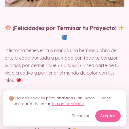
¡Felicidades por Terminar tu Proyecto!
¡Y listo! Ya tienes en tus manos una hermosa obra de
arte creada puntada a puntada con todo tu corazón.
Gracias por permitir que
Crochetisimo
sea parte de tu
viaje creativo y por llenar el mundo de color con tus
hilos.
¡No te quedes con dudas!
Si quieres ver el paso a
Usamos cookies para analítica y anuncios. Puedes
paso en movimiento, repasar los puntos clave o
aceptar o rechazar.
Más información
simplemente tejer al mismo tiempo que yo, dale play al
video tutorial exclusivo
que te comparto justo aquí
Rechazar
Aceptar
abajo. ¡Es el complemento ideal para que tu diseño