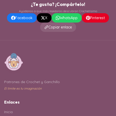
¿Te gusta? ¡Compártelo!
Ayúdanos a que más tejedoras descubran Crochetísimo
Facebook
X
WhatsApp
Pinterest
Copiar enlace
Patrones de Crochet y Ganchillo
El límite es tu imaginación
Enlaces
Inicio