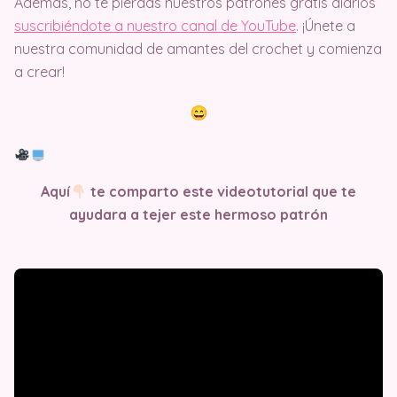
Además, no te pierdas nuestros patrones gratis diarios
suscribiéndote a nuestro canal de YouTube
. ¡Únete a
nuestra comunidad de amantes del crochet y comienza
a crear!
Aquí
te comparto este videotutorial que te
ayudara a tejer este hermoso patrón