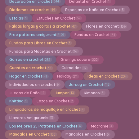
Decoración en crochet
Delantal en Crochet
344
1
Diademas en crochet
Esponjas de baño en Crochet
49
5
Estolas
Estuches en Crochet
3
32
Faldas largas y cortas a crochet
Flores en crochet
47
156
Free patterns amigurumi
Fundas en Crochet
2195
64
Fundas para Libros en Crochet
3
Fundas para Macetas en Crochet
26
Gorros en crochet
Grannys square
282
222
Guantes en crochet
Guirnaldas
32
12
Hogar en crochet
Holiday
Ideas en crochet
41
211
204
Indiviaduales en crochet
Jersey en Crochet
6
118
Juegos de Baño
Jumper
Kimonos
12
10
5
Knitting
Lazos en Crochet
1
2
Limpiadoras de maquillaje en crochet
4
Llaveros Amigurumis
13
Los Mejores 25 Patrones en Crochet
Macrame
4
4
Mandalas en Crochet
Manoplas en Crochet
158
5