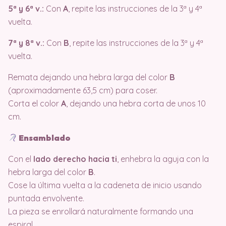
5ª y 6ª v.:
Con
A
, repite las instrucciones de la 3ª y 4ª
vuelta.
7ª y 8ª v.:
Con
B
, repite las instrucciones de la 3ª y 4ª
vuelta.
Remata dejando una hebra larga del color
B
(aproximadamente 63,5 cm) para coser.
Corta el color
A
, dejando una hebra corta de unos 10
cm.
Ensamblado
Con el
lado derecho hacia ti
, enhebra la aguja con la
hebra larga del color
B
.
Cose la última vuelta a la cadeneta de inicio usando
puntada envolvente.
La pieza se enrollará naturalmente formando una
espiral.