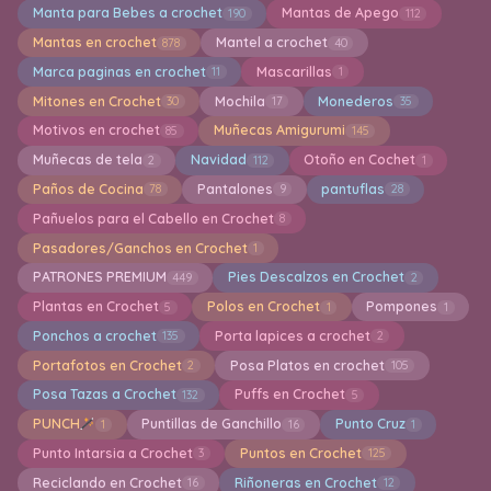
Manta para Bebes a crochet
Mantas de Apego
190
112
Mantas en crochet
Mantel a crochet
878
40
Marca paginas en crochet
Mascarillas
11
1
Mitones en Crochet
Mochila
Monederos
30
17
35
Motivos en crochet
Muñecas Amigurumi
85
145
Muñecas de tela
Navidad
Otoño en Cochet
2
112
1
Paños de Cocina
Pantalones
pantuflas
78
9
28
Pañuelos para el Cabello en Crochet
8
Pasadores/Ganchos en Crochet
1
PATRONES PREMIUM
Pies Descalzos en Crochet
449
2
Plantas en Crochet
Polos en Crochet
Pompones
5
1
1
Ponchos a crochet
Porta lapices a crochet
135
2
Portafotos en Crochet
Posa Platos en crochet
2
105
Posa Tazas a Crochet
Puffs en Crochet
132
5
PUNCH
Puntillas de Ganchillo
Punto Cruz
1
16
1
Punto Intarsia a Crochet
Puntos en Crochet
3
125
Reciclando en Crochet
Riñoneras en Crochet
16
12