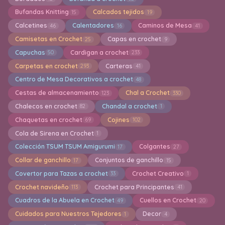
Bufandas Knitting
Calcados tejidos
15
19
Calcetines
Calentadores
Caminos de Mesa
46
16
41
Camisetas en Crochet
Capas en crochet
25
9
Capuchas
Cardigan a crochet
50
233
Carpetas en crochet
Carteras
293
41
Centro de Mesa Decorativos a crochet
48
Cestas de almacenamiento
Chal a Crochet
123
330
Chalecos en crochet
Chandal a crochet
82
1
Chaquetas en crochet
Cojines
69
102
Cola de Sirena en Crochet
1
Colección TSUM TSUM Amigurumi
Colgantes
17
27
Collar de ganchillo
Conjuntos de ganchillo
17
15
Covertor para Tazas a crochet
Crochet Creativo
33
1
Crochet navideño
Crochet para Principantes
113
41
Cuadros de la Abuela en Crochet
Cuellos en Crochet
49
20
Cuidados para Nuestros Tejedores
Decor
1
4