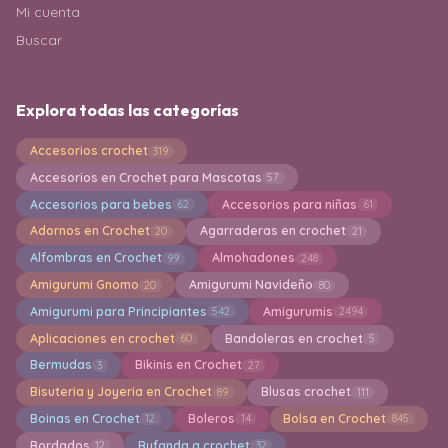
Mi cuenta
Buscar
Explora todas las categorías
Accesorios crochet
319
Accesorios en Crochet para Mascotas
57
Accesorios para bebes
Accesorios para niñas
62
61
Adornos en Crochet
Agarraderas en crochet
20
21
Alfombras en Crochet
Almohadones
99
248
Amigurumi Gnomo
Amigurumi Navideño
20
80
Amigurumi para Principiantes
Amigurumis
542
2494
Aplicaciones en crochet
Bandoleras en crochet
60
5
Bermudas
Bikinis en Crochet
3
27
Bisuteria y Joyeria en Crochet
Blusas crochet
89
111
Boinas en Crochet
Boleros
Bolsa en Crochet
12
14
845
Bordados
Bufanda a crochet
12
32