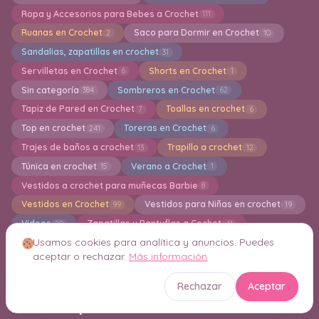
Ropa y Accesorios para Bebes a Crochet
111
Ruanas en Crochet
Saco para Dormir en Crochet
2
10
Sandalias, zapatillas en crochet
31
Servilletas en Crochet
Shorts en Crochet
6
1
Sin categoría
Sombreros en Crochet
384
62
Tapiz de Pared en Crochet
Toallas en crochet
7
6
Top en crochet
Toreras en Crochet
241
6
Trajes de baños a crochet
Trapillo a crochet
13
12
Túnica en crochet
Verano a Crochet
15
1
Vestidos a crochet para muñecas Barbie
8
Vestidos en Crochet
Vestidos para Niñas en crochet
99
19
Videos
Zapatillas y Pantuflas a Cochet
20
41
Usamos cookies para analítica y anuncios. Puedes
zapatos para bebés a crochet
36
aceptar o rechazar.
Más información
Crochet Inteligente Consejos y Técnicas
21
Rechazar
Aceptar
Nube de etiquetas