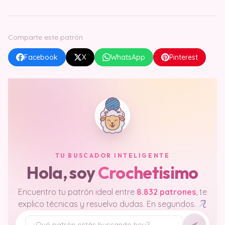
Comparte este patrón
Facebook
X
WhatsApp
Pinterest
TU BUSCADOR INTELIGENTE
Hola, soy
Crochetisimo
Encuentro tu patrón ideal entre
8.832 patrones
, te
explico técnicas y resuelvo dudas. En segundos.