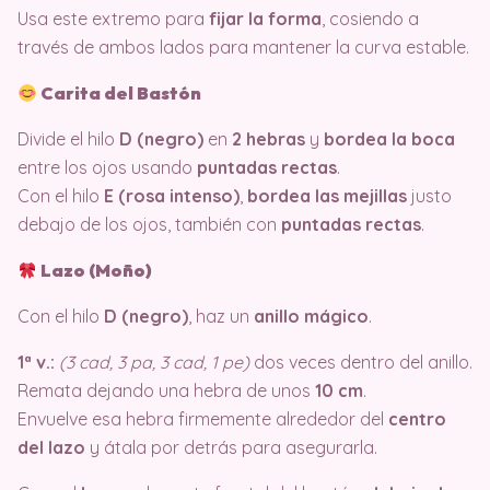
Usa este extremo para
fijar la forma
, cosiendo a
través de ambos lados para mantener la curva estable.
Carita del Bastón
Divide el hilo
D (negro)
en
2 hebras
y
bordea la boca
entre los ojos usando
puntadas rectas
.
Con el hilo
E (rosa intenso)
,
bordea las mejillas
justo
debajo de los ojos, también con
puntadas rectas
.
Lazo (Moño)
Con el hilo
D (negro)
, haz un
anillo mágico
.
1ª v.:
(3 cad, 3 pa, 3 cad, 1 pe)
dos veces dentro del anillo.
Remata dejando una hebra de unos
10 cm
.
Envuelve esa hebra firmemente alrededor del
centro
del lazo
y átala por detrás para asegurarla.