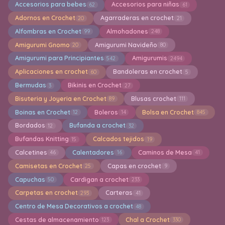
Accesorios para bebes
Accesorios para niñas
62
61
Adornos en Crochet
Agarraderas en crochet
20
21
Alfombras en Crochet
Almohadones
99
248
Amigurumi Gnomo
Amigurumi Navideño
20
80
Amigurumi para Principiantes
Amigurumis
542
2494
Aplicaciones en crochet
Bandoleras en crochet
60
5
Bermudas
Bikinis en Crochet
3
27
Bisuteria y Joyeria en Crochet
Blusas crochet
89
111
Boinas en Crochet
Boleros
Bolsa en Crochet
12
14
845
Bordados
Bufanda a crochet
12
32
Bufandas Knitting
Calcados tejidos
15
19
Calcetines
Calentadores
Caminos de Mesa
46
16
41
Camisetas en Crochet
Capas en crochet
25
9
Capuchas
Cardigan a crochet
50
233
Carpetas en crochet
Carteras
293
41
Centro de Mesa Decorativos a crochet
48
Cestas de almacenamiento
Chal a Crochet
123
330