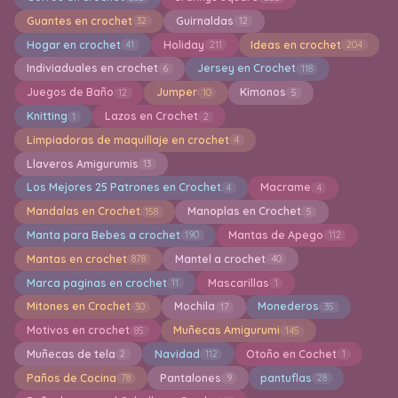
Guantes en crochet
Guirnaldas
32
12
Hogar en crochet
Holiday
Ideas en crochet
41
211
204
Indiviaduales en crochet
Jersey en Crochet
6
118
Juegos de Baño
Jumper
Kimonos
12
10
5
Knitting
Lazos en Crochet
1
2
Limpiadoras de maquillaje en crochet
4
Llaveros Amigurumis
13
Los Mejores 25 Patrones en Crochet
Macrame
4
4
Mandalas en Crochet
Manoplas en Crochet
158
5
Manta para Bebes a crochet
Mantas de Apego
190
112
Mantas en crochet
Mantel a crochet
878
40
Marca paginas en crochet
Mascarillas
11
1
Mitones en Crochet
Mochila
Monederos
30
17
35
Motivos en crochet
Muñecas Amigurumi
85
145
Muñecas de tela
Navidad
Otoño en Cochet
2
112
1
Paños de Cocina
Pantalones
pantuflas
78
9
28