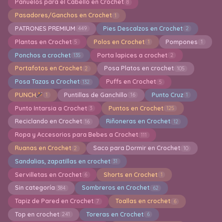
Pañuelos para el Cabello en Crochet
8
Pasadores/Ganchos en Crochet
1
PATRONES PREMIUM
Pies Descalzos en Crochet
449
2
Plantas en Crochet
Polos en Crochet
Pompones
5
1
1
Ponchos a crochet
Porta lapices a crochet
135
2
Portafotos en Crochet
Posa Platos en crochet
2
105
Posa Tazas a Crochet
Puffs en Crochet
132
5
PUNCH
Puntillas de Ganchillo
Punto Cruz
1
16
1
Punto Intarsia a Crochet
Puntos en Crochet
3
125
Reciclando en Crochet
Riñoneras en Crochet
16
12
Ropa y Accesorios para Bebes a Crochet
111
Ruanas en Crochet
Saco para Dormir en Crochet
2
10
Sandalias, zapatillas en crochet
31
Servilletas en Crochet
Shorts en Crochet
6
1
Sin categoría
Sombreros en Crochet
384
62
Tapiz de Pared en Crochet
Toallas en crochet
7
6
Top en crochet
Toreras en Crochet
241
6