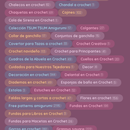
Chalecos en crochet
Chandal a crochet
82
1
Chaquetas en crochet
Cojines
69
102
Cola de Sirena en Crochet
1
Colección TSUM TSUM Amigurumi
Colgantes
17
27
Collar de ganchillo
Conjuntos de ganchillo
17
15
Covertor para Tazas a crochet
Crochet Creativo
33
1
Crochet navideño
Crochet para Principantes
113
41
Cuadros de la Abuela en Crochet
Cuellos en Crochet
49
20
Cuidados para Nuestros Tejedores
Decor
1
4
Decoración en crochet
Delantal en Crochet
344
1
Diademas en crochet
Esponjas de baño en Crochet
49
5
Estolas
Estuches en Crochet
3
32
Faldas largas y cortas a crochet
Flores en crochet
47
156
Free patterns amigurumi
Fundas en Crochet
2195
64
Fundas para Libros en Crochet
3
Fundas para Macetas en Crochet
26
Gorros en crochet
Grannys square
282
222