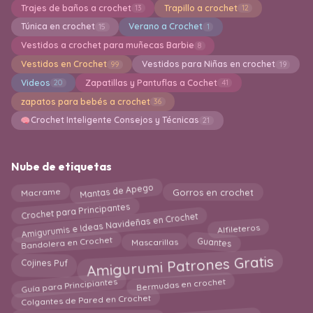
Trajes de baños a crochet
Trapillo a crochet
13
12
Túnica en crochet
Verano a Crochet
15
1
Vestidos a crochet para muñecas Barbie
8
Vestidos en Crochet
Vestidos para Niñas en crochet
99
19
Videos
Zapatillas y Pantuflas a Cochet
20
41
zapatos para bebés a crochet
36
Crochet Inteligente Consejos y Técnicas
21
Nube de etiquetas
Mantas de Apego
Gorros en crochet
Macrame
Crochet para Principantes
Amigurumis e Ideas Navideñas en Crochet
Alfileteros
Bandolera en Crochet
Guantes
Mascarillas
Amigurumi Patrones Gratis
Cojines Puf
Guía para Principiantes
Bermudas en crochet
Colgantes de Pared en Crochet