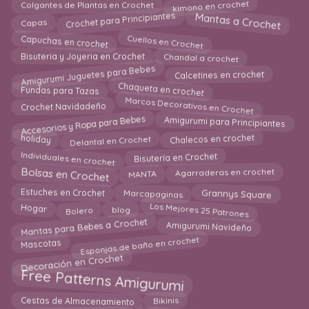
Colgantes de Plantas en Crochet
kimono en crochet
Crochet para Principiantes
Mantas a Crochet
Capas
Cuellos en Crochet
Capuchas en crochet
Chandal a crochet
Bisuteria y Joyeria en Crochet
Amigurumi Juguetes para Bebes
Calcetines en crochet
Chaqueta en crochet
Fundas para Tazas
Marcos Decorativos en Crochet
Crochet Navidadeño
Accesorios y Ropa para Bebes
Amigurumi para Principiantes
Chalecos en crochet
holiday
Delantal en Crochet
Individuales en crochet
Bisutería en Crochet
Bolsas en Crochet
Agarraderas en crochet
MANTA
Grannys Square
Marcapaginas
Estuches en Crochet
Los Mejores 25 Patrones
Hogar
blog
Bolero
Mantas para Bebes a Crochet
Amigurumi Navideño
Esponjas de baño en crochet
Mascotas
Decoración en Crochet
Free Patterns Amigurumi
Bikinis
Cestas de Almacenamiento