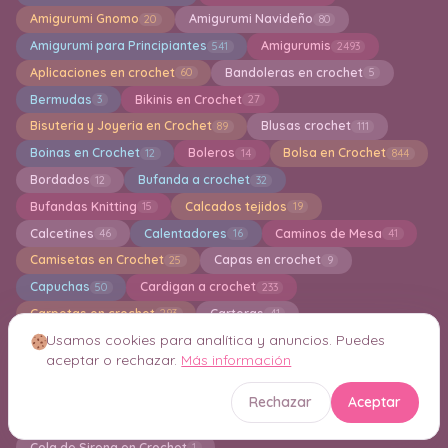
Amigurumi Gnomo
Amigurumi Navideño
20
80
Amigurumi para Principiantes
Amigurumis
541
2493
Aplicaciones en crochet
Bandoleras en crochet
60
5
Bermudas
Bikinis en Crochet
3
27
Bisuteria y Joyeria en Crochet
Blusas crochet
89
111
Boinas en Crochet
Boleros
Bolsa en Crochet
12
14
844
Bordados
Bufanda a crochet
12
32
Bufandas Knitting
Calcados tejidos
15
19
Calcetines
Calentadores
Caminos de Mesa
46
16
41
Camisetas en Crochet
Capas en crochet
25
9
Capuchas
Cardigan a crochet
50
233
Carpetas en crochet
Carteras
293
41
Usamos cookies para analítica y anuncios. Puedes
Centro de Mesa Decorativos a crochet
48
aceptar o rechazar.
Más información
Cestas de almacenamiento
Chal a Crochet
123
330
Chalecos en crochet
Chandal a crochet
82
1
Rechazar
Aceptar
Chaquetas en crochet
Cojines
69
102
Cola de Sirena en Crochet
1