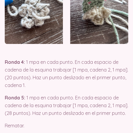
Ronda 4:
1 mpa en cada punto. En cada espacio de
cadena de la esquina trabajar [1 mpa, cadena 2, 1 mpa].
(20 puntos). Haz un punto deslizado en el primer punto,
cadena 1.
Ronda 5:
1 mpa en cada punto. En cada espacio de
cadena de la esquina trabajar [1 mpa, cadena 2, 1 mpa].
(28 puntos). Haz un punto deslizado en el primer punto.
Rematar.