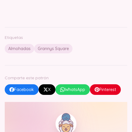
Etiquetas
Almohadas
Grannys Square
Comparte este patrón
Facebook
X
WhatsApp
Pinterest