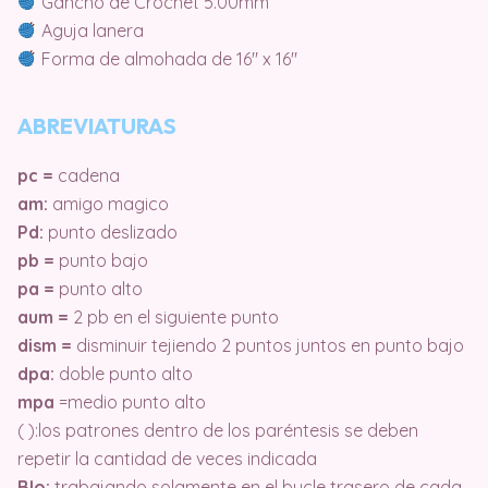
Gancho de Crochet 5.00mm
Aguja lanera
Forma de almohada de 16″ x 16″
ABREVIATURAS
pc =
cadena
am:
amigo magico
Pd:
punto deslizado
pb =
punto bajo
pa =
punto alto
aum =
2 pb en el siguiente punto
dism =
disminuir tejiendo 2 puntos juntos en punto bajo
dpa:
doble punto alto
mpa
=medio punto alto
( ):los patrones dentro de los paréntesis se deben
repetir la cantidad de veces indicada
Blo:
trabajando solamente en el bucle trasero de cada