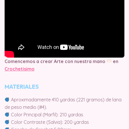
Comencemos a crear Arte con nuestra mano
en
Crochetisimo
MATERIALES
Aproximadamente 410 yardas (221 gramos) de lana
de peso medio (#4).
Color Principal (Marfil): 210 yardas
Color Contraste (Salvia): 200 yardas