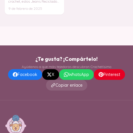
crochet, estos Jeans Reciclados
con Cuadros de la Abuela son el
9 de febrero de 2025
proyect
¿Te gusta? ¡Compártelo!
Ayúdanos a que más tejedoras descubran Crochetísimo
Facebook
X
WhatsApp
Pinterest
Copiar enlace