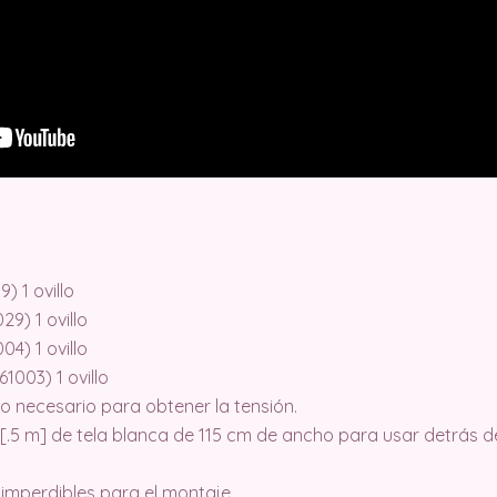
) 1 ovillo
9) 1 ovillo
04) 1 ovillo
1003) 1 ovillo
necesario para obtener la tensión.
 [.5 m] de tela blanca de 115 cm de ancho para usar detrás d
mperdibles para el montaje.