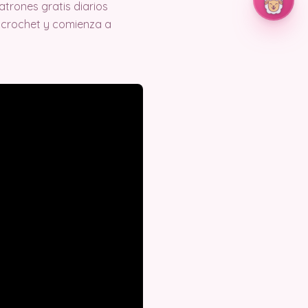
trones gratis diarios
 crochet y comienza a