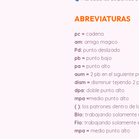
ABREVIATURAS
pc =
cadena
am:
amigo magico
Pd:
punto deslizado
pb =
punto bajo
pa =
punto alto
aum =
2 pb en el siguiente 
dism =
disminuir tejiendo 2 
dpa:
doble punto alto
mpa =
medio punto alto
( ):
los patrones dentro de l
Blo:
trabajando solamente e
Flo:
trabajando solamente e
mpa =
medio punto alto