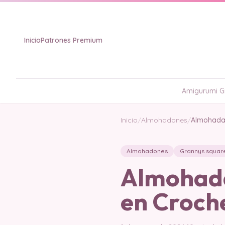
Inicio
Patrones Premium
Amigurumi Gr
Inicio
/
Almohadones
/
Almohada 
Almohadones
Grannys squar
Almohada
en Croche