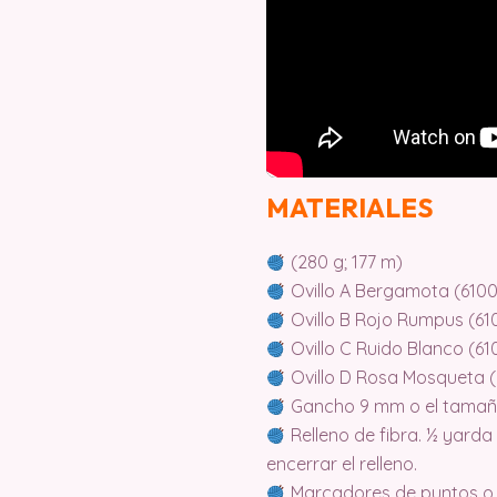
MATERIALES
(280 g; 177 m)
Ovillo A Bergamota (61009
Ovillo B Rojo Rumpus (6102
Ovillo C Ruido Blanco (610
Ovillo D Rosa Mosqueta (6
Gancho 9 mm o el tamaño 
Relleno de fibra. ½ yarda
encerrar el relleno.
Marcadores de puntos o i