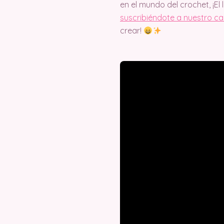
en el mundo del crochet, ¡El 
suscribiéndote a nuestro c
crear!