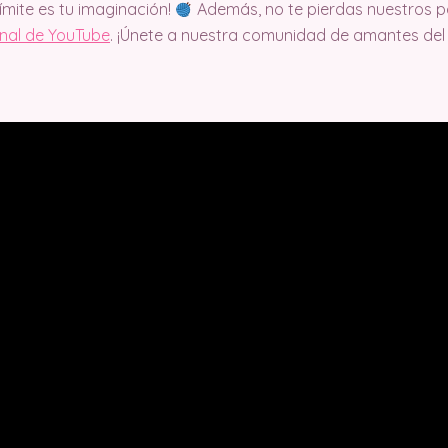
límite es tu imaginación!
Además, no te pierdas nuestros pa
anal de YouTube
. ¡Únete a nuestra comunidad de amantes del