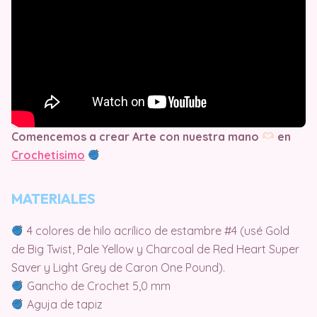
Comencemos a crear Arte con nuestra mano
en
Crochetisimo
MATERIALES
4 colores de hilo acrílico de estambre #4 (usé Gold
de Big Twist, Pale Yellow y Charcoal de Red Heart Super
Saver y Light Grey de Caron One Pound).
Gancho de Crochet 5,0 mm
Aguja de tapiz