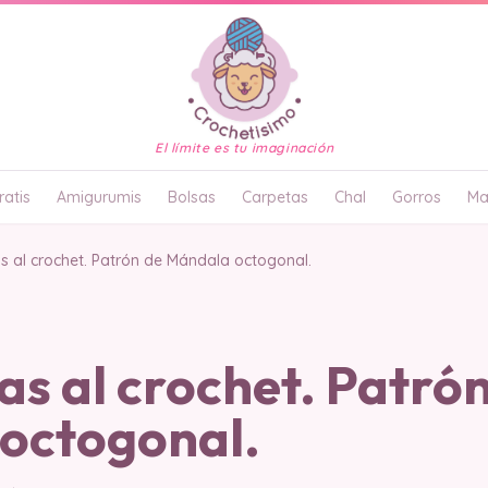
El límite es tu imaginación
atis
Amigurumis
Bolsas
Carpetas
Chal
Gorros
Ma
 al crochet. Patrón de Mándala octogonal.
s al crochet. Patrón
octogonal.