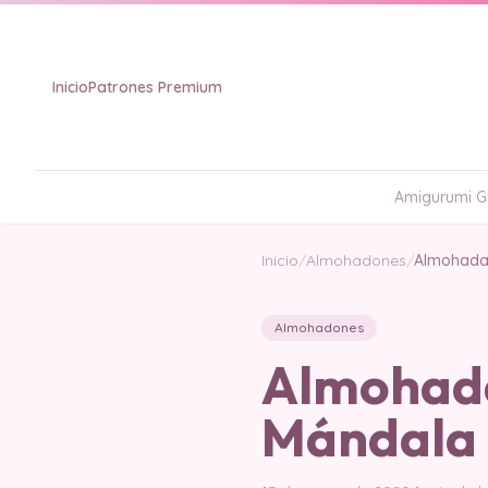
Inicio
Patrones Premium
Amigurumi Gr
Inicio
/
Almohadones
/
Almohadas
Almohadones
Almohada
Mándala 