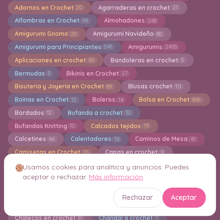
Adornos en Crochet
Agarraderas en crochet
20
21
Alfombras en Crochet
Almohadones
99
248
Amigurumi Gnomo
Amigurumi Navideño
20
80
Amigurumi para Principiantes
Amigurumis
541
2493
Aplicaciones en crochet
Bandoleras en crochet
60
5
Bermudas
Bikinis en Crochet
3
27
Bisuteria y Joyeria en Crochet
Blusas crochet
89
111
Boinas en Crochet
Boleros
Bolsa en Crochet
12
14
845
Bordados
Bufanda a crochet
12
32
Bufandas Knitting
Calcados tejidos
15
19
Calcetines
Calentadores
Caminos de Mesa
46
16
41
Camisetas en Crochet
Capas en crochet
25
9
Capuchas
Cardigan a crochet
50
233
Usamos cookies para analítica y anuncios. Puedes
aceptar o rechazar.
Más información
Carpetas en crochet
Carteras
293
41
Centro de Mesa Decorativos a crochet
48
Rechazar
Aceptar
Cestas de almacenamiento
Chal a Crochet
123
330
Chalecos en crochet
Chandal a crochet
81
1