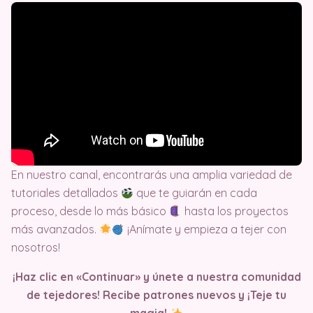
En nuestro canal, encontrarás una amplia variedad de
tutoriales detallados
que te guiarán en cada
proceso, desde lo más básico
hasta los proyectos
más avanzados.
¡Anímate y empieza a tejer con
nosotros!
¡Haz clic en «Continuar» y únete a nuestra comunidad
de tejedores! Recibe patrones nuevos y ¡Teje tu