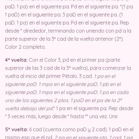
paD. 1 pa) en el siguiente pa. Pd en el siguiente pa.
*(1 pa.
1 paD) en el siguiente pa.
3 paD en el siguiente pa. (1
paD. 1 pa) en el siguiente pa. Pd en el siguiente pa.
Rep
desde * alrededor, terminando con uniendo con pd a la
parte superior de la 3ª cad de la vuelta anterior (2ª).
Color 2 completo.
4ª vuelta:
Con el Color 3, pd en el primer pa (parte
superior de las 3 cad de la 3ª vuelta), para comenzar la
vuelta al inicio del primer Pétalo.
3 cad.
1 pa en el
siguiente paD. 1 mpa en el siguiente paD. 1 pb en el
siguiente paD.
1 mpa en el siguiente paD. 1 pa en cada
uno de los siguientes 2 ptos.
1 paD en el pa de la 2ª
vuelta debajo del pd.
* 1 pa en el siguiente pa.
Rep desde
* 3 veces más, luego desde * hasta ** una vez. Unir.
5ª vuelta:
6 cad (cuenta como paD y 2 cad). 1 paD en el
mismo esp que el pd.
2 pa en el siguiente pto. 1 cad. 1 pa