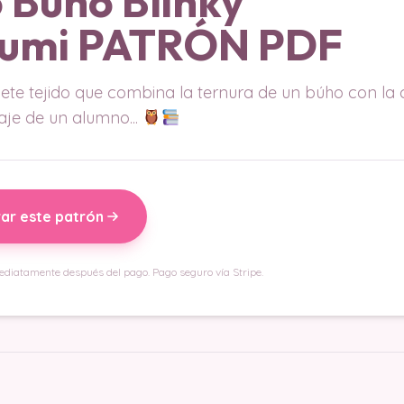
 Búho Blinky
umi PATRÓN PDF
te tejido que combina la ternura de un búho con la c
aje de un alumno...
ar este patrón
ediatamente después del pago. Pago seguro vía Stripe.