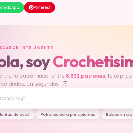
WhatsApp
Pinterest
USCADOR INTELIGENTE
ola, soy
Crochetisi
ntro tu patrón ideal entre
8.832 patrones
, te explico
lvo dudas. En segundos.
antas de bebé
Patrones para principiantes
Bolsos en cro