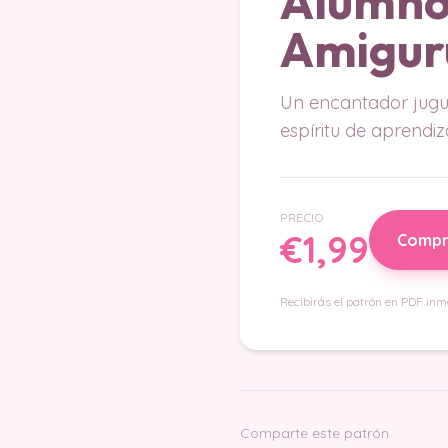
Alumno
Amigur
Un encantador jugue
espíritu de aprendiz
PRECIO
€1,99
Compr
Recibirás el patrón en PDF inm
Comparte este patrón