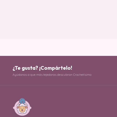
¿Te gusta? ¡Compártelo!
Ayúdanos a que más tejedoras descubran Crochetísimo