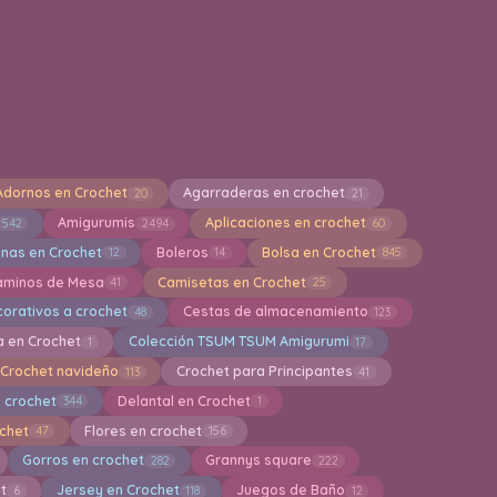
Adornos en Crochet
Agarraderas en crochet
20
21
Amigurumis
Aplicaciones en crochet
542
2494
60
inas en Crochet
Boleros
Bolsa en Crochet
12
14
845
aminos de Mesa
Camisetas en Crochet
41
25
orativos a crochet
Cestas de almacenamiento
48
123
a en Crochet
Colección TSUM TSUM Amigurumi
1
17
Crochet navideño
Crochet para Principantes
113
41
 crochet
Delantal en Crochet
344
1
ochet
Flores en crochet
47
156
Gorros en crochet
Grannys square
282
222
et
Jersey en Crochet
Juegos de Baño
6
118
12