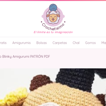
El límite es tu imaginación
atis
Amigurumis
Bolsas
Carpetas
Chal
Gorros
Ma
o Blinky Amigurumi PATRÓN PDF