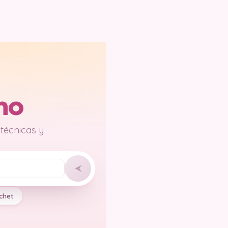
mo
 técnicas y
chet