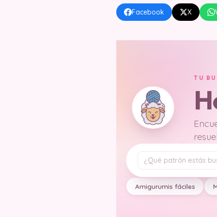
Facebook
X
TU B
H
Encue
resue
Tu pregunta
Amigurumis fáciles
M