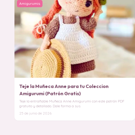
Amigurumis
Teje la Muñeca Anne para tu Coleccion
Amigurumi (Patrón Gratis)
Teje la entrañable Muñeca Anne Amigurumi con este patrón PDF
gratuito y detallado. Dale forma a sus
25 de junio de 2026