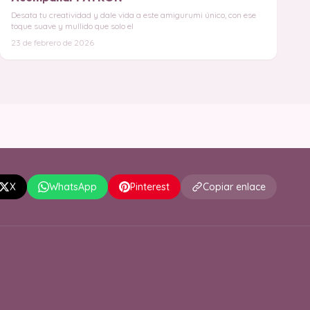
Desata tu creatividad y dale vida a este amigurumi único, con ese
toque suave y mullido que solo el
23 de febrero de 2026
X
WhatsApp
Pinterest
Copiar enlace