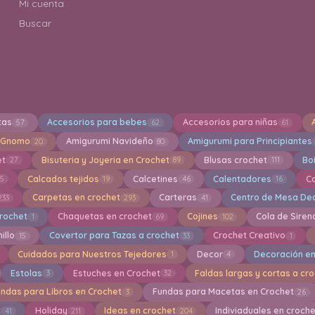
Mi cuenta
Buscar
tas
Accesorios para bebes
Accesorios para niñas
57
62
61
 Gnomo
Amigurumi Navideño
Amigurumi para Principiantes
20
80
et
Bisuteria y Joyeria en Crochet
Blusas crochet
Bo
27
89
111
Calcados tejidos
Calcetines
Calentadores
C
15
19
46
16
Carpetas en crochet
Carteras
Centro de Mesa Dec
233
293
41
crochet
Chaquetas en crochet
Cojines
Cola de Siren
1
69
102
illo
Covertor para Tazas a crochet
Crochet Creativo
15
33
1
Cuidados para Nuestros Tejedores
Decor
Decoración en
1
4
Estolas
Estuches en Crochet
Faldas largas y cortas a cr
3
32
undas para Libros en Crochet
Fundas para Macetas en Crochet
3
26
t
Holiday
Ideas en crochet
Indiviaduales en croch
41
211
204