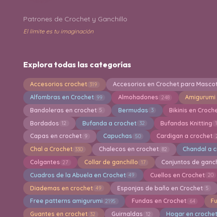
Patrones de Crochet y Ganchillo
El límite es tu imaginación
Explora todas las categorías
Accesorios crochet
Accesorios en Crochet para Masco
319
Alfombras en Crochet
Almohadones
Amigurumi
99
248
Bandoleras en crochet
Bermudas
Bikinis en Croch
5
3
Bordados
Bufanda a crochet
Bufandas Knitting
12
32
Capas en crochet
Capuchas
Cardigan a crochet
9
50
Chal a Crochet
Chalecos en crochet
Chandal a 
330
82
Colgantes
Collar de ganchillo
Conjuntos de ganch
27
17
Cuadros de la Abuela en Crochet
Cuellos en Crochet
49
20
Diademas en crochet
Esponjas de baño en Crochet
49
5
Free patterns amigurumi
Fundas en Crochet
F
2195
64
Guantes en crochet
Guirnaldas
Hogar en croche
32
12