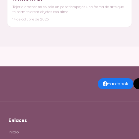
Tejer a crochet no es solo un pasatiempo; es una forma de arte que
te permite crear objetos con alma
14 de octubre de 2025
Facebook
Enlaces
Inicio