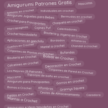
Amigurumi Patrones Gratis
Mascotas
kimono en crochet
Individuales en crochet
Amigurumi Juguetes para Bebes
Bermudas en crochet
Crochet para Principiantes
Chaqueta en crochet
Marcapaginas
Cojines Puf
Calentadores
Bisuteria y Joyeria en Crochet
Crochet Navidadeño
Aplicaciones en ganchillo
Bordados
Alfileteros
Cuellos en Crochet
Chandal a crochet
Mantel a crochet
Colgantes de Plantas en Crochet
Bufandas
Bolsas en Crochet
Bisutería en Crochet
Decoración en Crochet
Calcetines en crochet
Colgantes de Pared en Crochet
Los Mejores 25 Patrones
Esponjas de baño en crochet
Macrame
Gorros en crochet
Amigurumi para Principiantes
Alfombras
Boinas a Crochet
Grannys Square
Cestas de Almacenamiento
Faldas en Crochet
Cazadora
Mantas a Crochet
Amigurumis e Ideas Navideñas en Crochet