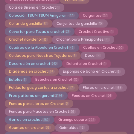
Cola de Sirena en Crochet
1
Colección TSUM TSUM Amigurumi
Colgantes
17
27
Collar de ganchillo
Conjuntos de ganchillo
17
15
Covertor para Tazas a crochet
Crochet Creativo
33
1
Crochet navideño
Crochet para Principantes
113
41
Cuadros de la Abuela en Crochet
Cuellos en Crochet
49
20
Cuidados para Nuestros Tejedores
Decor
1
4
Decoración en crochet
Delantal en Crochet
343
1
Diademas en crochet
Esponjas de baño en Crochet
49
5
Estolas
Estuches en Crochet
3
32
Faldas largas y cortas a crochet
Flores en crochet
47
156
Free patterns amigurumi
Fundas en Crochet
2194
64
Fundas para Libros en Crochet
3
Fundas para Macetas en Crochet
25
Gorros en crochet
Grannys square
282
222
Guantes en crochet
Guirnaldas
32
12