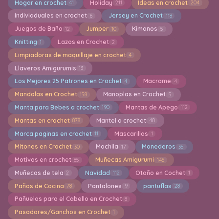
Hogar en crochet
Holiday
Ideas en crochet
41
211
204
Indiviaduales en crochet
Jersey en Crochet
6
118
Juegos de Baño
Jumper
Kimonos
12
10
5
Knitting
Lazos en Crochet
1
2
Limpiadoras de maquillaje en crochet
4
Llaveros Amigurumis
13
Los Mejores 25 Patrones en Crochet
Macrame
4
4
Mandalas en Crochet
Manoplas en Crochet
158
5
Manta para Bebes a crochet
Mantas de Apego
190
112
Mantas en crochet
Mantel a crochet
878
40
Marca paginas en crochet
Mascarillas
11
1
Mitones en Crochet
Mochila
Monederos
30
17
35
Motivos en crochet
Muñecas Amigurumi
85
145
Muñecas de tela
Navidad
Otoño en Cochet
2
112
1
Paños de Cocina
Pantalones
pantuflas
78
9
28
Pañuelos para el Cabello en Crochet
8
Pasadores/Ganchos en Crochet
1