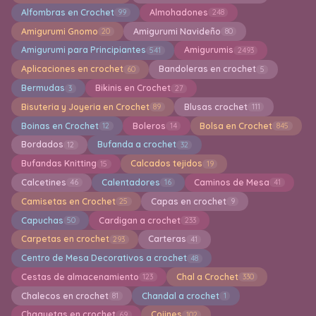
Alfombras en Crochet
Almohadones
99
248
Amigurumi Gnomo
Amigurumi Navideño
20
80
Amigurumi para Principiantes
Amigurumis
541
2493
Aplicaciones en crochet
Bandoleras en crochet
60
5
Bermudas
Bikinis en Crochet
3
27
Bisuteria y Joyeria en Crochet
Blusas crochet
89
111
Boinas en Crochet
Boleros
Bolsa en Crochet
12
14
845
Bordados
Bufanda a crochet
12
32
Bufandas Knitting
Calcados tejidos
15
19
Calcetines
Calentadores
Caminos de Mesa
46
16
41
Camisetas en Crochet
Capas en crochet
25
9
Capuchas
Cardigan a crochet
50
233
Carpetas en crochet
Carteras
293
41
Centro de Mesa Decorativos a crochet
48
Cestas de almacenamiento
Chal a Crochet
123
330
Chalecos en crochet
Chandal a crochet
81
1
Chaquetas en crochet
Cojines
69
102