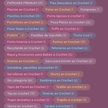
PATRONES PREMIUM
Pies Descalzos en Crochet
449
2
Plantas en Crochet
Polos en Crochet
Pompones
5
1
1
Ponchos a crochet
Porta lapices a crochet
135
2
Portafotos en Crochet
Posa Platos en crochet
2
105
Posa Tazas a Crochet
Puffs en Crochet
132
5
PUNCH
Puntillas de Ganchillo
Punto Cruz
1
16
1
Punto Intarsia a Crochet
Puntos en Crochet
3
125
Reciclando en Crochet
Riñoneras en Crochet
16
12
Ropa y Accesorios para Bebes a Crochet
110
Ruanas en Crochet
Saco para Dormir en Crochet
2
10
Sandalias, zapatillas en crochet
31
Servilletas en Crochet
Shorts en Crochet
6
1
Sin categoría
Sombreros en Crochet
384
62
Tapiz de Pared en Crochet
Toallas en crochet
7
6
Top en crochet
Toreras en Crochet
240
6
Trajes de baños a crochet
Trapillo a crochet
13
12
Túnica en crochet
Verano a Crochet
15
1