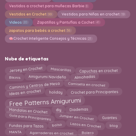
Vestidos a crochet para muñecas Barbie
8
Vestidos en Crochet
Vestidos para Niñas en crochet
99
19
Videos
Zapatillas y Pantuflas a Cochet
20
41
zapatos para bebés a crochet
36
Crochet Inteligente Consejos y Técnicas
21
Nube de etiquetas
Jersey en Crochet
Mascarillas
Capuchas en crochet
Almohadas
Amigurumi Navideño
Bikinis
Camiseta en crochet
Caminos y Centros de Mesa
Ideas en crochet
Crochet para Principantes
holiday
Free Patterns Amigurumi
Mandalas en Crochet
Diademas
diy
Jumper en Crochet
Guía para Principiantes
Guantes
Lazos en Crochet
Fundas para Tazas
bolso
blog
MANTA
Agarraderas en crochet
Bolero