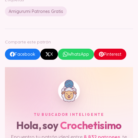
Amigurumi Patrones Gratis
Comparte este patrón
Facebook
X
WhatsApp
Pinterest
TU BUSCADOR INTELIGENTE
Hola, soy
Crochetisimo
Encuentro tu patrón ideal entre
8.832 patrones
, te