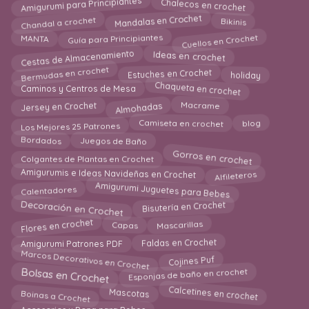
Amigurumi para Principiantes
Chalecos en crochet
Mandalas en Crochet
Bikinis
Chandal a crochet
Guía para Principiantes
Cuellos en Crochet
MANTA
Cestas de Almacenamiento
Ideas en crochet
Bermudas en crochet
Estuches en Crochet
holiday
Chaqueta en crochet
Caminos y Centros de Mesa
Macrame
Almohadas
Jersey en Crochet
Camiseta en crochet
blog
Los Mejores 25 Patrones
Juegos de Baño
Bordados
Gorros en crochet
Colgantes de Plantas en Crochet
Alfileteros
Amigurumis e Ideas Navideñas en Crochet
Amigurumi Juguetes para Bebes
Calentadores
Decoración en Crochet
Bisutería en Crochet
Flores en crochet
Capas
Mascarillas
Faldas en Crochet
Amigurumi Patrones PDF
Marcos Decorativos en Crochet
Cojines Puf
Bolsas en Crochet
Esponjas de baño en crochet
Calcetines en crochet
Mascotas
Boinas a Crochet