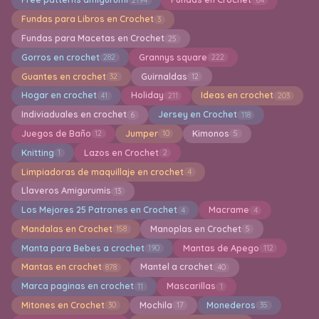
Fundas para Libros en Crochet
3
Fundas para Macetas en Crochet
25
Gorros en crochet
Grannys square
282
222
Guantes en crochet
Guirnaldas
32
12
Hogar en crochet
Holiday
Ideas en crochet
41
211
203
Indiviaduales en crochet
Jersey en Crochet
6
118
Juegos de Baño
Jumper
Kimonos
12
10
5
Knitting
Lazos en Crochet
1
2
Limpiadoras de maquillaje en crochet
4
Llaveros Amigurumis
13
Los Mejores 25 Patrones en Crochet
Macrame
4
4
Mandalas en Crochet
Manoplas en Crochet
158
5
Manta para Bebes a crochet
Mantas de Apego
190
112
Mantas en crochet
Mantel a crochet
878
40
Marca paginas en crochet
Mascarillas
11
1
Mitones en Crochet
Mochila
Monederos
30
17
35