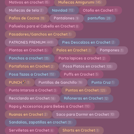
Motivos en crochet
Muñecas Amigurumi
85
145
Muñecas de tela
Navidad
Otoño en Cochet
2
112
1
Paños de Cocina
Pantalones
pantuflas
78
9
28
Pañuelos para el Cabello en Crochet
8
Pasadores/Ganchos en Crochet
1
PATRONES PREMIUM
Pies Descalzos en Crochet
449
2
Plantas en Crochet
Polos en Crochet
Pompones
5
1
1
Ponchos a crochet
Porta lapices a crochet
135
2
Portafotos en Crochet
Posa Platos en crochet
2
105
Posa Tazas a Crochet
Puffs en Crochet
132
5
PUNCH
Puntillas de Ganchillo
Punto Cruz
1
16
1
Punto Intarsia a Crochet
Puntos en Crochet
3
125
Reciclando en Crochet
Riñoneras en Crochet
16
12
Ropa y Accesorios para Bebes a Crochet
110
Ruanas en Crochet
Saco para Dormir en Crochet
2
10
Sandalias, zapatillas en crochet
31
Servilletas en Crochet
Shorts en Crochet
6
1