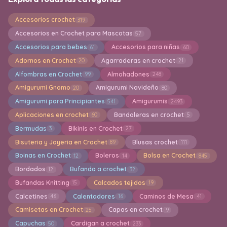
Accesorios crochet
319
Accesorios en Crochet para Mascotas
57
Accesorios para bebes
Accesorios para niñas
61
60
Adornos en Crochet
Agarraderas en crochet
20
21
Alfombras en Crochet
Almohadones
99
248
Amigurumi Gnomo
Amigurumi Navideño
20
80
Amigurumi para Principiantes
Amigurumis
541
2493
Aplicaciones en crochet
Bandoleras en crochet
60
5
Bermudas
Bikinis en Crochet
3
27
Bisuteria y Joyeria en Crochet
Blusas crochet
89
111
Boinas en Crochet
Boleros
Bolsa en Crochet
12
14
845
Bordados
Bufanda a crochet
12
32
Bufandas Knitting
Calcados tejidos
15
19
Calcetines
Calentadores
Caminos de Mesa
46
16
41
Camisetas en Crochet
Capas en crochet
25
9
Capuchas
Cardigan a crochet
50
233