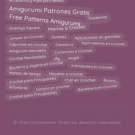
Accesorios y Ropa para Bebes
Amigurumi Patrones Gratis
Free Patterns Amigurumi
Diademas
Mantas a Crochet
Grannys Square
Jumper en Crochet
Aplicaciones en ganchillo
Guantes
Agarraderas en crochet
Capuchas en crochet
Cazadora
Corazones a Crochet
Amigurumi Navideño
Crochet Navidadeño
Hogar
diy
Bisuteria y Joyeria en Crochet
Individuales en crochet
Macetas a crochet
Mantas de Apego
Crochet para Principantes
Chal en Crochet
Bolero
Bandolera en Crochet
kimono en crochet
Alfombras
Crochet para Principiantes
© 2026 Crochetisimo. Todos los derechos reservados.