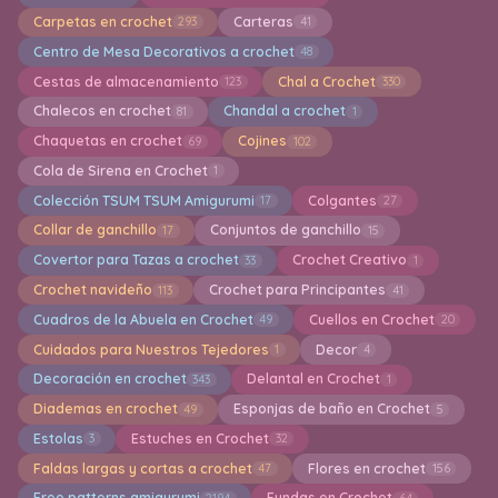
Carpetas en crochet
Carteras
293
41
Centro de Mesa Decorativos a crochet
48
Cestas de almacenamiento
Chal a Crochet
123
330
Chalecos en crochet
Chandal a crochet
81
1
Chaquetas en crochet
Cojines
69
102
Cola de Sirena en Crochet
1
Colección TSUM TSUM Amigurumi
Colgantes
17
27
Collar de ganchillo
Conjuntos de ganchillo
17
15
Covertor para Tazas a crochet
Crochet Creativo
33
1
Crochet navideño
Crochet para Principantes
113
41
Cuadros de la Abuela en Crochet
Cuellos en Crochet
49
20
Cuidados para Nuestros Tejedores
Decor
1
4
Decoración en crochet
Delantal en Crochet
343
1
Diademas en crochet
Esponjas de baño en Crochet
49
5
Estolas
Estuches en Crochet
3
32
Faldas largas y cortas a crochet
Flores en crochet
47
156
Free patterns amigurumi
Fundas en Crochet
2194
64