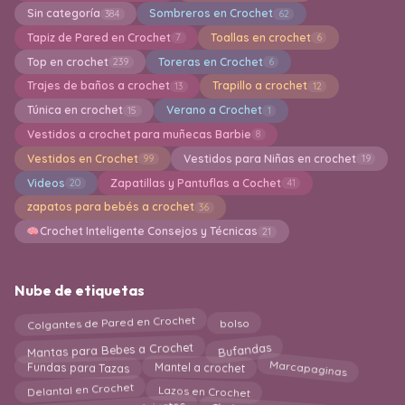
Sin categoría
Sombreros en Crochet
384
62
Tapiz de Pared en Crochet
Toallas en crochet
7
6
Top en crochet
Toreras en Crochet
239
6
Trajes de baños a crochet
Trapillo a crochet
13
12
Túnica en crochet
Verano a Crochet
15
1
Vestidos a crochet para muñecas Barbie
8
Vestidos en Crochet
Vestidos para Niñas en crochet
99
19
Videos
Zapatillas y Pantuflas a Cochet
20
41
zapatos para bebés a crochet
36
Crochet Inteligente Consejos y Técnicas
21
Nube de etiquetas
Colgantes de Pared en Crochet
bolso
Bufandas
Mantas para Bebes a Crochet
Marcapaginas
Fundas para Tazas
Mantel a crochet
Delantal en Crochet
Lazos en Crochet