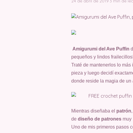
24 de abril de 2019
·
3 min de le
Amigurumi del Ave Puffin
d
pequeños y lindos frailecillos
Traté de mantenerlos lo más 
pieza y luego decidí exactam
donde reside la magia de un 
Mientras diseñaba el
patrón
de
diseño de patrones
muy 
Uno de mis primeros pasos co