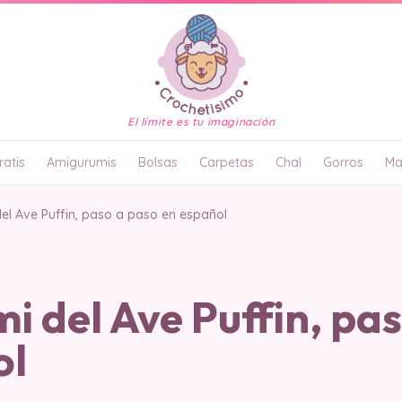
El límite es tu imaginación
atis
Amigurumis
Bolsas
Carpetas
Chal
Gorros
Ma
el Ave Puffin, paso a paso en español
 del Ave Puffin, pa
ol