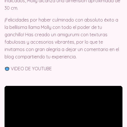
indicados, Molly alcanza una dimensión aproximada de
30 cm.
¡Felicidades por haber culminado con absoluto éxito a
la bellísima llama Molly con todo el poder de tu
ganchillo! Has creado un amigurumi con texturas
fabulosas y accesorios vibrantes, por lo que te
invitamos con gran alegría a dejar un comentario en el
blog compartiendo tu experiencia.
VIDEO DE YOUTUBE