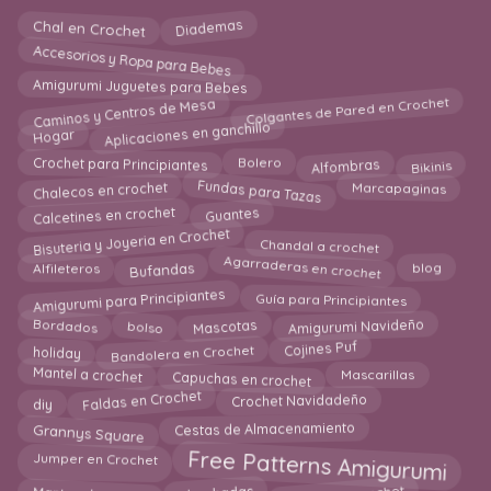
Diademas
Chal en Crochet
Accesorios y Ropa para Bebes
Amigurumi Juguetes para Bebes
Colgantes de Pared en Crochet
Caminos y Centros de Mesa
Aplicaciones en ganchillo
Hogar
Alfombras
Bikinis
Crochet para Principiantes
Bolero
Chalecos en crochet
Fundas para Tazas
Marcapaginas
Calcetines en crochet
Guantes
Bisuteria y Joyeria en Crochet
Chandal a crochet
Agarraderas en crochet
blog
Bufandas
Alfileteros
Amigurumi para Principiantes
Guía para Principiantes
Amigurumi Navideño
bolso
Mascotas
Bordados
Bandolera en Crochet
holiday
Cojines Puf
Capuchas en crochet
Mantel a crochet
Mascarillas
Faldas en Crochet
Crochet Navidadeño
diy
Grannys Square
Cestas de Almacenamiento
Free Patterns Amigurumi
Jumper en Crochet