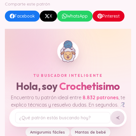
Comparte este patrón
Facebook
X
WhatsApp
Pinterest
TU BUSCADOR INTELIGENTE
Hola, soy
Crochetisimo
Encuentro tu patrón ideal entre
8.832 patrones
, te
explico técnicas y resuelvo dudas. En segundos.
Tu pregunta
Amigurumis fáciles
Mantas de bebé