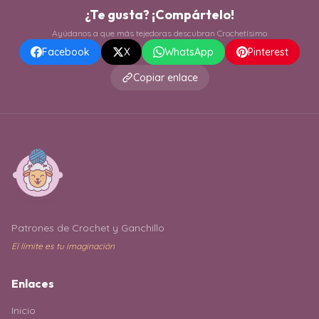
¿Te gusta? ¡Compártelo!
Ayúdanos a que más tejedoras descubran Crochetísimo
Facebook
X
WhatsApp
Pinterest
Copiar enlace
Patrones de Crochet y Ganchillo
El límite es tu imaginación
Enlaces
Inicio