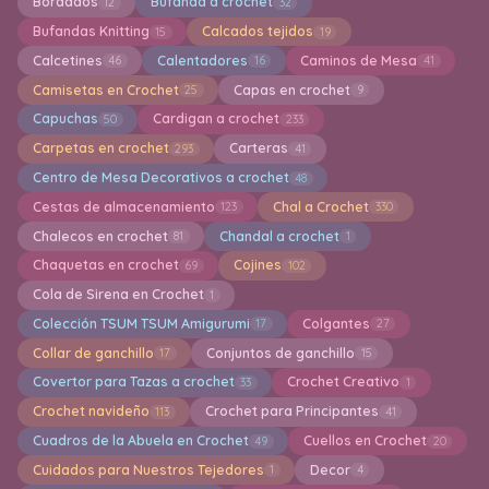
Bordados
Bufanda a crochet
12
32
Bufandas Knitting
Calcados tejidos
15
19
Calcetines
Calentadores
Caminos de Mesa
46
16
41
Camisetas en Crochet
Capas en crochet
25
9
Capuchas
Cardigan a crochet
50
233
Carpetas en crochet
Carteras
293
41
Centro de Mesa Decorativos a crochet
48
Cestas de almacenamiento
Chal a Crochet
123
330
Chalecos en crochet
Chandal a crochet
81
1
Chaquetas en crochet
Cojines
69
102
Cola de Sirena en Crochet
1
Colección TSUM TSUM Amigurumi
Colgantes
17
27
Collar de ganchillo
Conjuntos de ganchillo
17
15
Covertor para Tazas a crochet
Crochet Creativo
33
1
Crochet navideño
Crochet para Principantes
113
41
Cuadros de la Abuela en Crochet
Cuellos en Crochet
49
20
Cuidados para Nuestros Tejedores
Decor
1
4