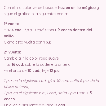
Con el hilo color verde bosque,
haz un anillo mágico
y
sigue el gráfico o la siguiente receta:
1ª vuelta:
Haz
4 cad.
,
1 p.a., 1 cad.
repetir
9 veces dentro del
anillo
.
Cierra esta vuelta con
1 p.r.
2ª vuelta:
Cambia al hilo color rosa suave.
Haz
16 cad.
sobre la cadeneta anterior.
En el arco de
10 cad.
, teje
12 p.a.
1 p.a. en la siguiente cad., gira, 10 cad., salta 6 p.a. de la
hélice anterior,
1 p.a. en el siguiente p.a., 1 cad., salta 1 p.a.
repetir
3
veces
,
1 p.a. en el siguiente p.a., gira,
3 cad.
,