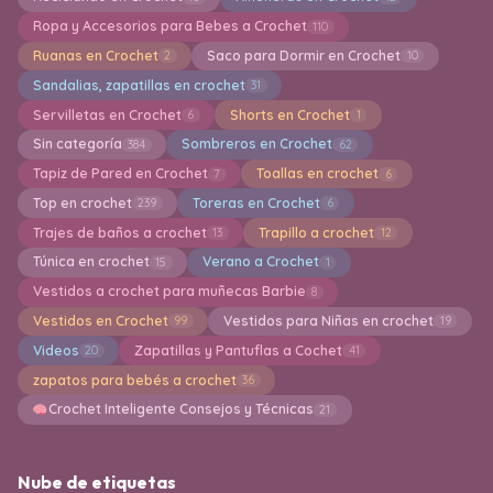
Ropa y Accesorios para Bebes a Crochet
110
Ruanas en Crochet
Saco para Dormir en Crochet
2
10
Sandalias, zapatillas en crochet
31
Servilletas en Crochet
Shorts en Crochet
6
1
Sin categoría
Sombreros en Crochet
384
62
Tapiz de Pared en Crochet
Toallas en crochet
7
6
Top en crochet
Toreras en Crochet
239
6
Trajes de baños a crochet
Trapillo a crochet
13
12
Túnica en crochet
Verano a Crochet
15
1
Vestidos a crochet para muñecas Barbie
8
Vestidos en Crochet
Vestidos para Niñas en crochet
99
19
Videos
Zapatillas y Pantuflas a Cochet
20
41
zapatos para bebés a crochet
36
Crochet Inteligente Consejos y Técnicas
21
Nube de etiquetas