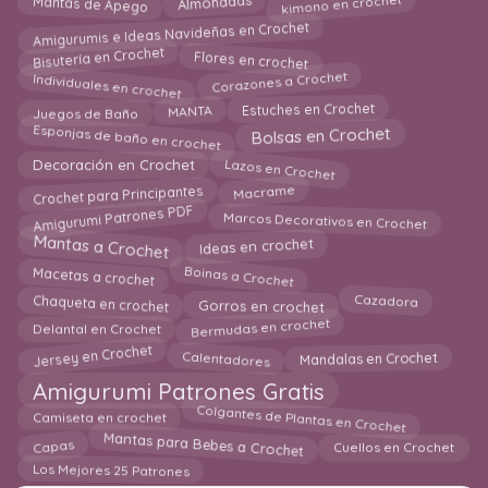
kimono en crochet
Mantas de Apego
Almohadas
Amigurumis e Ideas Navideñas en Crochet
Flores en crochet
Bisutería en Crochet
Individuales en crochet
Corazones a Crochet
Estuches en Crochet
Juegos de Baño
MANTA
Esponjas de baño en crochet
Bolsas en Crochet
Lazos en Crochet
Decoración en Crochet
Macrame
Crochet para Principantes
Amigurumi Patrones PDF
Marcos Decorativos en Crochet
Ideas en crochet
Mantas a Crochet
Boinas a Crochet
Macetas a crochet
Chaqueta en crochet
Cazadora
Gorros en crochet
Bermudas en crochet
Delantal en Crochet
Jersey en Crochet
Calentadores
Mandalas en Crochet
Amigurumi Patrones Gratis
Colgantes de Plantas en Crochet
Camiseta en crochet
Mantas para Bebes a Crochet
Cuellos en Crochet
Capas
Los Mejores 25 Patrones