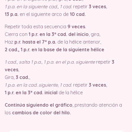
1 p.a. en la siguiente cad., 1 cad.
repetir
3 veces
,
13 p.a.
en el siguiente arco de
10 cad.
Repetir toda esta secuencia
9 veces
.
Cierra con
1 p.r. en la 3ª cad. del inicio
, gira,
Haz
p.r. hasta el 7º p.a.
de la hélice anterior,
2 cad., 1 p.r. en la base de la siguiente hélice
1 cad., salta 1 p.a., 1 p.a. en el p.a. siguiente
repetir
3
veces
,
Gira,
3 cad.
,
1 p.a. en la cad. siguiente, 1 cad.
repetir
3 veces
,
1 p.r. en la 3ª cad. inicial
de la hélice
Continúa siguiendo el gráfico
, prestando atención a
los
cambios de color del hilo.