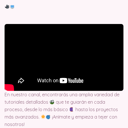
En nuestro canal, encontrarás una amplia variedad de
tutoriales detallados
que te guiarán en cada
proceso, desde lo más básico
hasta los proyectos
más avanzados.
¡Anímate y empieza a tejer con
nosotros!