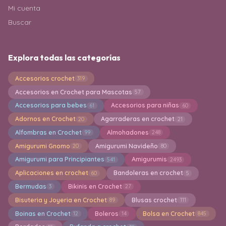
Mi cuenta
Buscar
Explora todas las categorías
Accesorios crochet
319
Accesorios en Crochet para Mascotas
57
Accesorios para bebes
Accesorios para niñas
61
60
Adornos en Crochet
Agarraderas en crochet
20
21
Alfombras en Crochet
Almohadones
99
248
Amigurumi Gnomo
Amigurumi Navideño
20
80
Amigurumi para Principiantes
Amigurumis
541
2493
Aplicaciones en crochet
Bandoleras en crochet
60
5
Bermudas
Bikinis en Crochet
3
27
Bisuteria y Joyeria en Crochet
Blusas crochet
89
111
Boinas en Crochet
Boleros
Bolsa en Crochet
12
14
845