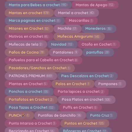
Manta para Bebes a crochet
Mantas de Apego
190
112
Mantas en crochet
Mantel a crochet
878
40
Marca paginas en crochet
Mascarillas
11
1
Mitones en Crochet
Mochila
Monederos
30
17
35
Motivos en crochet
Muñecas Amigurumi
85
145
Muñecas de tela
Navidad
Otoño en Cochet
2
112
1
Paños de Cocina
Pantalones
pantuflas
78
9
28
Pañuelos para el Cabello en Crochet
8
Pasadores/Ganchos en Crochet
1
PATRONES PREMIUM
Pies Descalzos en Crochet
449
2
Plantas en Crochet
Polos en Crochet
Pompones
5
1
1
Ponchos a crochet
Porta lapices a crochet
135
2
Portafotos en Crochet
Posa Platos en crochet
2
105
Posa Tazas a Crochet
Puffs en Crochet
132
5
PUNCH
Puntillas de Ganchillo
Punto Cruz
1
16
1
Punto Intarsia a Crochet
Puntos en Crochet
3
125
Reciclando en Crochet
Riñoneras en Crochet
16
12