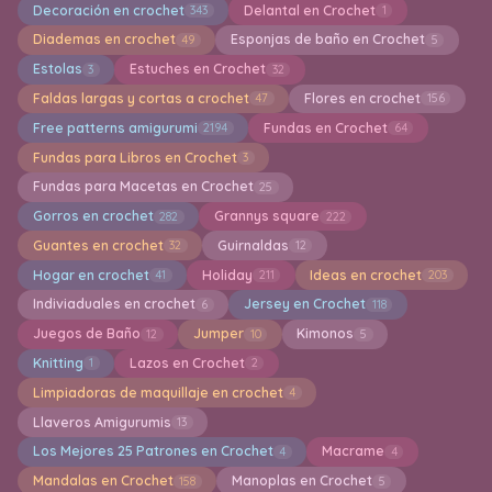
Decoración en crochet
Delantal en Crochet
343
1
Diademas en crochet
Esponjas de baño en Crochet
49
5
Estolas
Estuches en Crochet
3
32
Faldas largas y cortas a crochet
Flores en crochet
47
156
Free patterns amigurumi
Fundas en Crochet
2194
64
Fundas para Libros en Crochet
3
Fundas para Macetas en Crochet
25
Gorros en crochet
Grannys square
282
222
Guantes en crochet
Guirnaldas
32
12
Hogar en crochet
Holiday
Ideas en crochet
41
211
203
Indiviaduales en crochet
Jersey en Crochet
6
118
Juegos de Baño
Jumper
Kimonos
12
10
5
Knitting
Lazos en Crochet
1
2
Limpiadoras de maquillaje en crochet
4
Llaveros Amigurumis
13
Los Mejores 25 Patrones en Crochet
Macrame
4
4
Mandalas en Crochet
Manoplas en Crochet
158
5