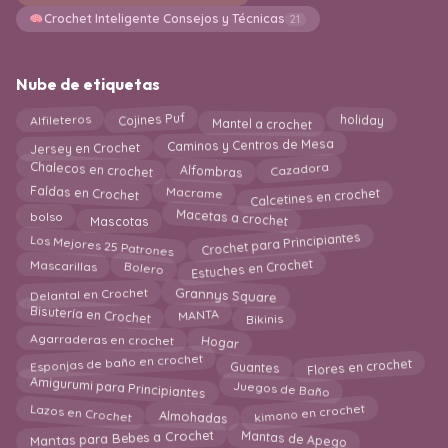
Crochet Inteligente Consejos y Técnicas
21
Nube de etiquetas
Mantel a crochet
Alfileteros
Cojines Puf
holiday
Jersey en Crochet
Caminos y Centros de Mesa
Chalecos en crochet
Cazadora
Alfombras
Calcetines en crochet
Macrame
Faldas en Crochet
Macetas a crochet
Mascotas
bolso
Los Mejores 25 Patrones
Crochet para Principiantes
Estuches en Crochet
Bolero
Mascarillas
Delantal en Crochet
Grannys Square
Bikinis
Bisutería en Crochet
MANTA
Hogar
Agarraderas en crochet
Flores en crochet
Esponjas de baño en crochet
Guantes
Amigurumi para Principiantes
Juegos de Baño
kimono en crochet
Lazos en Crochet
Almohadas
Mantas de Apego
Mantas para Bebes a Crochet