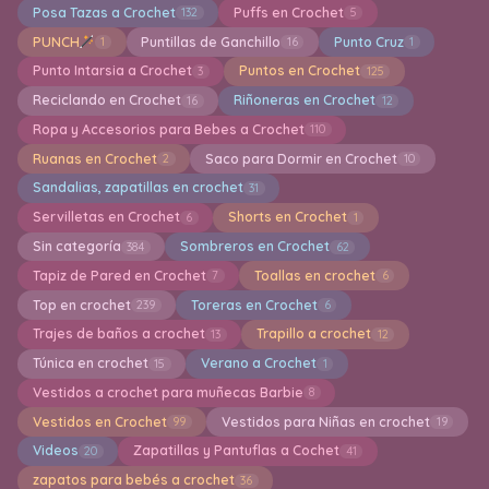
Posa Tazas a Crochet
Puffs en Crochet
132
5
PUNCH
Puntillas de Ganchillo
Punto Cruz
1
16
1
Punto Intarsia a Crochet
Puntos en Crochet
3
125
Reciclando en Crochet
Riñoneras en Crochet
16
12
Ropa y Accesorios para Bebes a Crochet
110
Ruanas en Crochet
Saco para Dormir en Crochet
2
10
Sandalias, zapatillas en crochet
31
Servilletas en Crochet
Shorts en Crochet
6
1
Sin categoría
Sombreros en Crochet
384
62
Tapiz de Pared en Crochet
Toallas en crochet
7
6
Top en crochet
Toreras en Crochet
239
6
Trajes de baños a crochet
Trapillo a crochet
13
12
Túnica en crochet
Verano a Crochet
15
1
Vestidos a crochet para muñecas Barbie
8
Vestidos en Crochet
Vestidos para Niñas en crochet
99
19
Videos
Zapatillas y Pantuflas a Cochet
20
41
zapatos para bebés a crochet
36