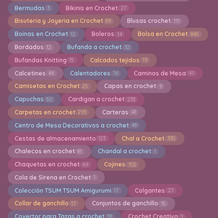
Bermudas
Bikinis en Crochet
3
27
Bisuteria y Joyeria en Crochet
Blusas crochet
89
111
Boinas en Crochet
Boleros
Bolsa en Crochet
12
14
845
Bordados
Bufanda a crochet
12
32
Bufandas Knitting
Calcados tejidos
15
19
Calcetines
Calentadores
Caminos de Mesa
46
16
41
Camisetas en Crochet
Capas en crochet
25
9
Capuchas
Cardigan a crochet
50
233
Carpetas en crochet
Carteras
293
41
Centro de Mesa Decorativos a crochet
48
Cestas de almacenamiento
Chal a Crochet
123
330
Chalecos en crochet
Chandal a crochet
81
1
Chaquetas en crochet
Cojines
69
102
Cola de Sirena en Crochet
1
Colección TSUM TSUM Amigurumi
Colgantes
17
27
Collar de ganchillo
Conjuntos de ganchillo
17
15
Covertor para Tazas a crochet
Crochet Creativo
33
1