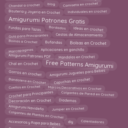
Camiseta en crochet
Chandal a crochet
blog
Bisuteria y Joyeria en Crochet
Individuales en crochet
Amigurumi Patrones Gratis
Fundas para Tazas
Ideas en crochet
Bordados
Guía para Principiantes
Cestas de Almacenamiento
Bolsas en Crochet
Boinas a Crochet
Bufandas
Marcapaginas
Aplicaciones en ganchillo
Mandalas en Crochet
Amigurumi Patrones PDF
Free Patterns Amigurumi
Chal en Crochet
Amigurumi Juguetes para Bebes
Gorros en crochet
Capuchas en crochet
Bandolera en Crochet
Marcos Decorativos en Crochet
Cuellos en Crochet
Crochet para Principantes
Colgantes de Pared en Crochet
Diademas
Decoración en Crochet
Amigurumi Navideño
Jumper en Crochet
Colgantes de Plantas en Crochet
Accesorios y Ropa para Bebes
diy
Calentadores