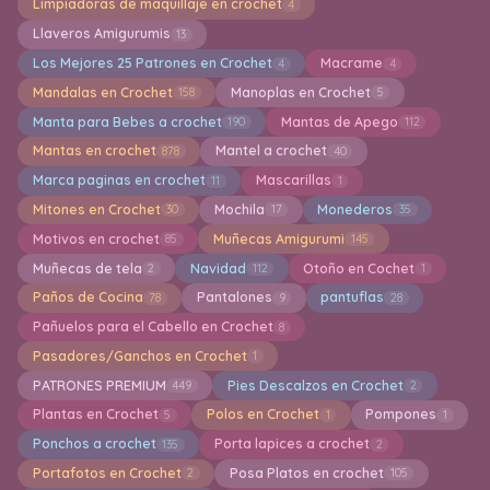
Limpiadoras de maquillaje en crochet
4
Llaveros Amigurumis
13
Los Mejores 25 Patrones en Crochet
Macrame
4
4
Mandalas en Crochet
Manoplas en Crochet
158
5
Manta para Bebes a crochet
Mantas de Apego
190
112
Mantas en crochet
Mantel a crochet
878
40
Marca paginas en crochet
Mascarillas
11
1
Mitones en Crochet
Mochila
Monederos
30
17
35
Motivos en crochet
Muñecas Amigurumi
85
145
Muñecas de tela
Navidad
Otoño en Cochet
2
112
1
Paños de Cocina
Pantalones
pantuflas
78
9
28
Pañuelos para el Cabello en Crochet
8
Pasadores/Ganchos en Crochet
1
PATRONES PREMIUM
Pies Descalzos en Crochet
449
2
Plantas en Crochet
Polos en Crochet
Pompones
5
1
1
Ponchos a crochet
Porta lapices a crochet
135
2
Portafotos en Crochet
Posa Platos en crochet
2
105