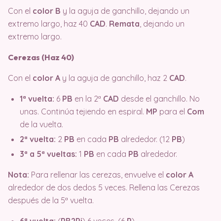
Con el
color B
y la aguja de ganchillo, dejando un
extremo largo, haz 40
CAD
.
Remata
, dejando un
extremo largo.
Cerezas (Haz 40)
Con el
color A
y la aguja de ganchillo, haz 2
CAD
.
1ª vuelta:
6
PB
en la 2ª
CAD
desde el ganchillo. No
unas. Continúa tejiendo en espiral.
MP
para el
Com
de la vuelta.
2ª vuelta:
2
PB
en cada
PB
alrededor. (12
PB
)
3ª a 5ª vueltas:
1
PB
en cada
PB
alrededor.
Nota:
Para rellenar las cerezas, envuelve el
color A
alrededor de dos dedos 5 veces. Rellena las Cerezas
después de la 5ª vuelta.