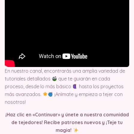
En nuestro canal, encontrarás una amplia variedad de
tutoriales detallados
que te guiarán en cada
proceso, desde lo más básico
hasta los proyectos
más avanzados.
¡Anímate y empieza a tejer con
nosotros!
¡Haz clic en «Continuar» y únete a nuestra comunidad
de tejedores! Recibe patrones nuevos y ¡Teje tu
magia!