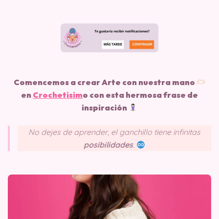
Comencemos a crear Arte con nuestra mano
en
Crochetisim
o
con esta hermosa frase de
inspiración
No dejes de aprender, el ganchillo tiene infinitas
posibilidades
.