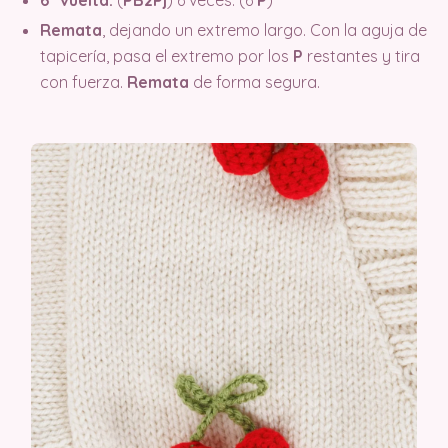
6ª vuelta:
(
PB2Pj
) 6 veces. (6
P
)
Remata
, dejando un extremo largo. Con la aguja de
tapicería, pasa el extremo por los
P
restantes y tira
con fuerza.
Remata
de forma segura.