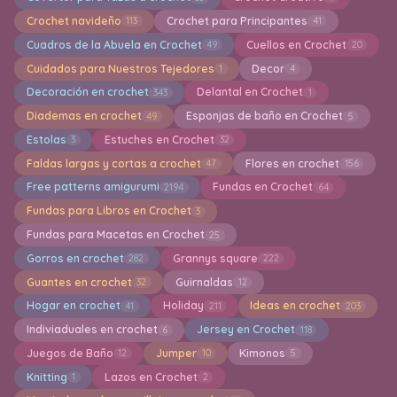
Crochet navideño
Crochet para Principantes
113
41
Cuadros de la Abuela en Crochet
Cuellos en Crochet
49
20
Cuidados para Nuestros Tejedores
Decor
1
4
Decoración en crochet
Delantal en Crochet
343
1
Diademas en crochet
Esponjas de baño en Crochet
49
5
Estolas
Estuches en Crochet
3
32
Faldas largas y cortas a crochet
Flores en crochet
47
156
Free patterns amigurumi
Fundas en Crochet
2194
64
Fundas para Libros en Crochet
3
Fundas para Macetas en Crochet
25
Gorros en crochet
Grannys square
282
222
Guantes en crochet
Guirnaldas
32
12
Hogar en crochet
Holiday
Ideas en crochet
41
211
203
Indiviaduales en crochet
Jersey en Crochet
6
118
Juegos de Baño
Jumper
Kimonos
12
10
5
Knitting
Lazos en Crochet
1
2