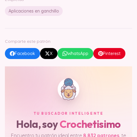
Aplicaciones en ganchillo
Comparte este patrón
Facebook
X
WhatsApp
Pinterest
TU BUSCADOR INTELIGENTE
Hola, soy
Crochetisimo
Encuentro tu patrón ideal entre
8.832 patrones
, te