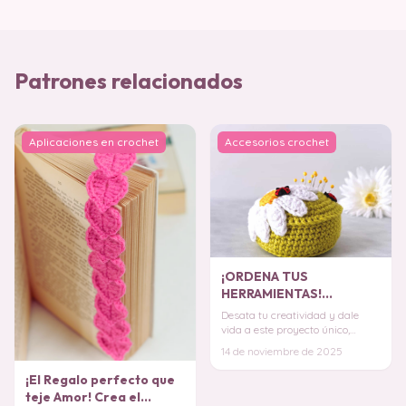
Patrones relacionados
Aplicaciones en crochet
Accesorios crochet
¡ORDENA TUS
HERRAMIENTAS!
Alfiletero de Margarita
Desata tu creatividad y dale
en Crochet PATRÓN
vida a este proyecto único,
perfecto para embellecer tu
14 de noviembre de 2025
entorno y hacer
¡El Regalo perfecto que
teje Amor! Crea el