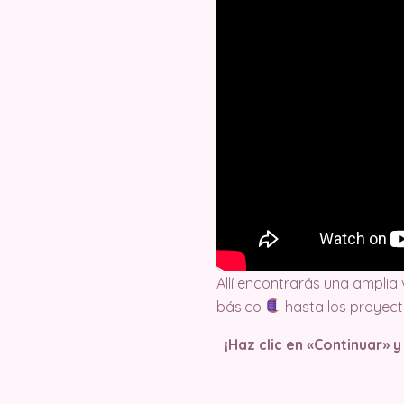
Allí encontrarás una amplia
básico
hasta los proyec
¡Haz clic en «Continuar» 