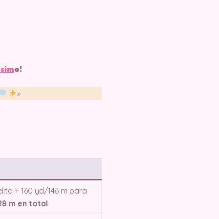
isim
o!
»
elita + 160 yd/146 m para
8 m en total