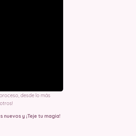
proceso, desde lo más
otros!
s nuevos y ¡Teje tu magia!