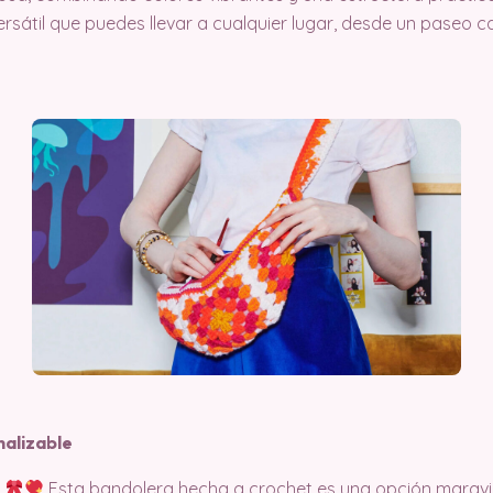
rsátil que puedes llevar a cualquier lugar, desde un paseo ca
nalizable
?
Esta bandolera hecha a crochet es una opción maravi