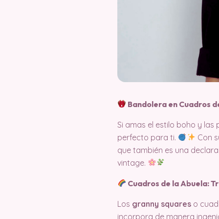
Bandolera en Cuadros de
Si amas el estilo boho y las
perfecto para ti.
Con su
que también es una declarac
vintage.
Cuadros de la Abuela: Tr
Los
granny squares
o cuadr
incorpora de manera ingenio