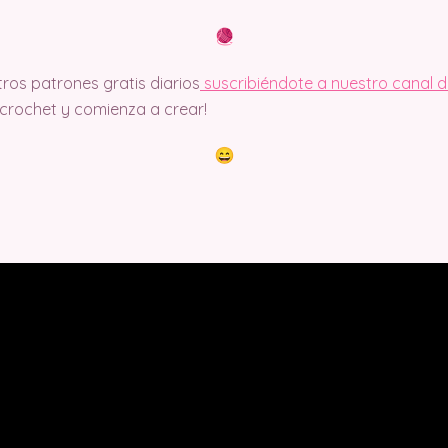
ros patrones gratis diarios
suscribiéndote a nuestro canal 
rochet y comienza a crear!