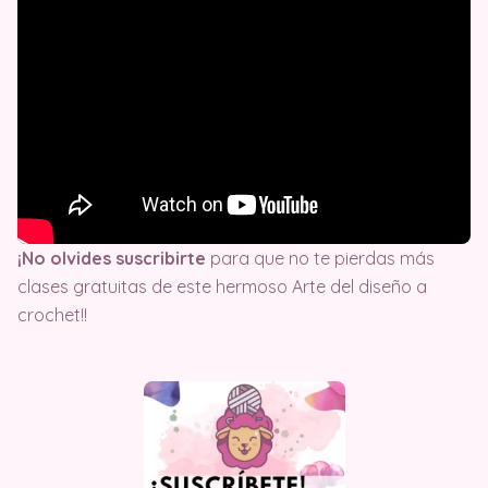
¡No olvides suscribirte
para que no te pierdas más
clases gratuitas de este hermoso Arte del diseño a
crochet!!