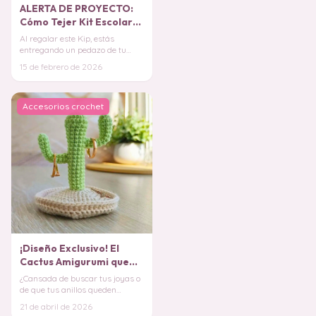
ALERTA DE PROYECTO:
Cómo Tejer Kit Escolar
de Osito Amigurumi que
Al regalar este Kip, estás
Todos te Pedirán
entregando un pedazo de tu
(¡Patrón Imperdible!)
arte, ofreciendo un detalle que
15 de febrero de 2026
es mucho más e
Accesorios crochet
¡Diseño Exclusivo! El
Cactus Amigurumi que
Mantiene tus Anillos a
¿Cansada de buscar tus joyas o
Salvo
de que tus anillos queden
olvidados en cualquier rincón?
21 de abril de 2026
¡Descubre la