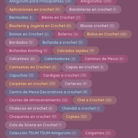
Amigurumi para Principiantes
Amigurumis
541
2493
Aplicaciones en crochet
Bandoleras en crochet
60
5
Bermudas
Bikinis en Crochet
3
27
Bisuteria y Joyeria en Crochet
Blusas crochet
89
111
Boinas en Crochet
Boleros
Bolsa en Crochet
12
14
845
Bordados
Bufanda a crochet
12
32
Bufandas Knitting
Calcados tejidos
15
19
Calcetines
Calentadores
Caminos de Mesa
46
16
41
Camisetas en Crochet
Capas en crochet
25
9
Capuchas
Cardigan a crochet
50
233
Carpetas en crochet
Carteras
293
41
Centro de Mesa Decorativos a crochet
48
Cestas de almacenamiento
Chal a Crochet
123
330
Chalecos en crochet
Chandal a crochet
81
1
Chaquetas en crochet
Cojines
69
102
Cola de Sirena en Crochet
1
Colección TSUM TSUM Amigurumi
Colgantes
17
27