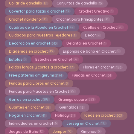
Collar de ganchillo
Conjuntos de ganchillo
17
15
Covertor para Tazas a crochet
Crochet Creativo
33
1
Crochet navideño
Crochet para Principantes
113
41
Cuadros de la Abuela en Crochet
Cuellos en Crochet
49
20
Cuidados para Nuestros Tejedores
Decor
1
4
Decoración en crochet
Delantal en Crochet
343
1
Diademas en crochet
Esponjas de baño en Crochet
49
5
Estolas
Estuches en Crochet
3
32
Faldas largas y cortas a crochet
Flores en crochet
47
156
Free patterns amigurumi
Fundas en Crochet
2194
64
Fundas para Libros en Crochet
3
Fundas para Macetas en Crochet
25
Gorros en crochet
Grannys square
282
222
Guantes en crochet
Guirnaldas
32
12
Hogar en crochet
Holiday
Ideas en crochet
41
211
203
Indiviaduales en crochet
Jersey en Crochet
6
118
Juegos de Baño
Jumper
Kimonos
12
10
5