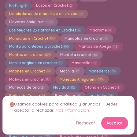
Knitting
Lazos en Crochet
1
2
Limpiadoras de maquillaje en crochet
4
Llaveros Amigurumis
13
Los Mejores 25 Patrones en Crochet
Macrame
4
4
Mandalas en Crochet
Manoplas en Crochet
158
5
Manta para Bebes a crochet
Mantas de Apego
190
112
Mantas en crochet
Mantel a crochet
878
40
Marca paginas en crochet
Mascarillas
11
1
Mitones en Crochet
Mochila
Monederos
30
17
35
Motivos en crochet
Muñecas Amigurumi
85
145
Muñecas de tela
Navidad
Otoño en Cochet
2
112
1
Paños de Cocina
Pantalones
pantuflas
78
9
28
Usamos cookies para analítica y anuncios. Puedes
Pañuelos para el Cabello en Crochet
8
aceptar o rechazar.
Más información
Pasadores/Ganchos en Crochet
1
PATRONES PREMIUM
Pies Descalzos en Crochet
449
2
Rechazar
Aceptar
Plantas en Crochet
Polos en Crochet
Pompones
5
1
1
Ponchos a crochet
Porta lapices a crochet
135
2