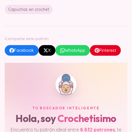
Capuchas en crochet
Comparte este patrón
Facebook
X
WhatsApp
Pinterest
TU BUSCADOR INTELIGENTE
Hola, soy
Crochetisimo
Encuentro tu patrón ideal entre
8.832 patrones
, te