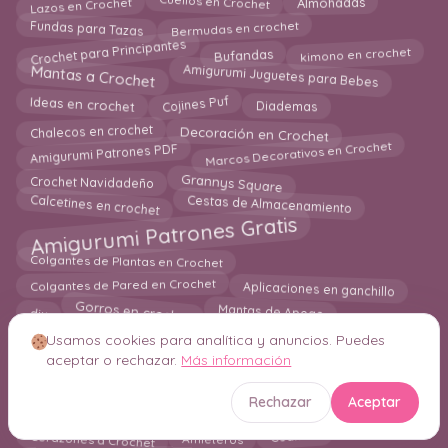
Lazos en Crochet
Cuellos en Crochet
Almohadas
Bermudas en crochet
Fundas para Tazas
Crochet para Principantes
Bufandas
kimono en crochet
Amigurumi Juguetes para Bebes
Mantas a Crochet
Cojines Puf
Diademas
Ideas en crochet
Chalecos en crochet
Decoración en Crochet
Marcos Decorativos en Crochet
Amigurumi Patrones PDF
Grannys Square
Crochet Navidadeño
Cestas de Almacenamiento
Calcetines en crochet
Amigurumi Patrones Gratis
Colgantes de Plantas en Crochet
Aplicaciones en ganchillo
Colgantes de Pared en Crochet
Mantas de Apego
Gorros en crochet
diy
Bolsas en Crochet
Delantal en Crochet
Usamos cookies para analítica y anuncios. Puedes
Faldas en Crochet
aceptar o rechazar.
Más información
Los Mejores 25 Patrones
Mantel a crochet
Alfombras
Hogar
Rechazar
Aceptar
Jumper en Crochet
Chal en Crochet
Corazones a Crochet
Guantes
Alfileteros