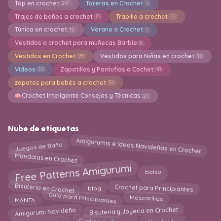
Top en crochet
Toreras en Crochet
241
6
Trajes de baños a crochet
Trapillo a crochet
13
12
Túnica en crochet
Verano a Crochet
15
1
Vestidos a crochet para muñecas Barbie
8
Vestidos en Crochet
Vestidos para Niñas en crochet
99
19
Videos
Zapatillas y Pantuflas a Cochet
20
41
zapatos para bebés a crochet
36
Crochet Inteligente Consejos y Técnicas
21
Nube de etiquetas
Amigurumis e Ideas Navideñas en Crochet
Juegos de Baño
Mandalas en Crochet
Free Patterns Amigurumi
bolso
Bisutería en Crochet
Crochet para Principiantes
blog
Guía para Principiantes
Mascarillas
MANTA
Amigurumi Navideño
Bisuteria y Joyeria en Crochet