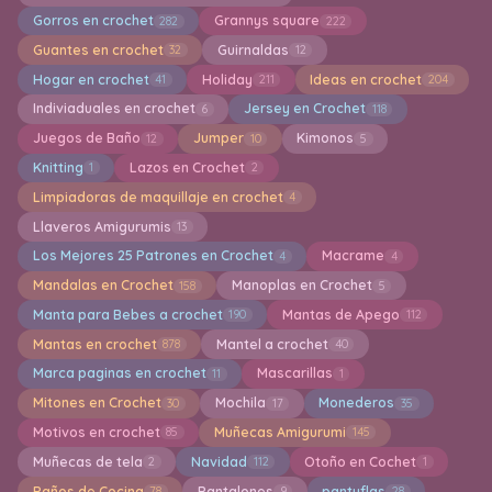
Gorros en crochet
Grannys square
282
222
Guantes en crochet
Guirnaldas
32
12
Hogar en crochet
Holiday
Ideas en crochet
41
211
204
Indiviaduales en crochet
Jersey en Crochet
6
118
Juegos de Baño
Jumper
Kimonos
12
10
5
Knitting
Lazos en Crochet
1
2
Limpiadoras de maquillaje en crochet
4
Llaveros Amigurumis
13
Los Mejores 25 Patrones en Crochet
Macrame
4
4
Mandalas en Crochet
Manoplas en Crochet
158
5
Manta para Bebes a crochet
Mantas de Apego
190
112
Mantas en crochet
Mantel a crochet
878
40
Marca paginas en crochet
Mascarillas
11
1
Mitones en Crochet
Mochila
Monederos
30
17
35
Motivos en crochet
Muñecas Amigurumi
85
145
Muñecas de tela
Navidad
Otoño en Cochet
2
112
1
Paños de Cocina
Pantalones
pantuflas
78
9
28