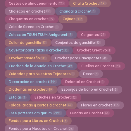
Cestas de almacenamiento
Chal a Crochet
123
330
Chalecos en crochet
Chandal a crochet
82
1
Chaquetas en crochet
Cojines
69
102
Cola de Sirena en Crochet
1
Colección TSUM TSUM Amigurumi
Colgantes
17
27
Collar de ganchillo
Conjuntos de ganchillo
17
15
Covertor para Tazas a crochet
Crochet Creativo
33
1
Crochet navideño
Crochet para Principantes
113
41
Cuadros de la Abuela en Crochet
Cuellos en Crochet
49
20
Cuidados para Nuestros Tejedores
Decor
1
4
Decoración en crochet
Delantal en Crochet
344
1
Diademas en crochet
Esponjas de baño en Crochet
49
5
Estolas
Estuches en Crochet
3
32
Faldas largas y cortas a crochet
Flores en crochet
47
156
Free patterns amigurumi
Fundas en Crochet
2195
64
Fundas para Libros en Crochet
3
Fundas para Macetas en Crochet
26