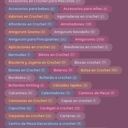
Accesorios en Crochet para Mascotas
57
Accesorios para bebes
Accesorios para niñas
62
61
Adornos en Crochet
Agarraderas en crochet
20
21
Alfombras en Crochet
Almohadones
99
248
Amigurumi Gnomo
Amigurumi Navideño
20
80
Amigurumi para Principiantes
Amigurumis
542
2494
Aplicaciones en crochet
Bandoleras en crochet
60
5
Bermudas
Bikinis en Crochet
3
27
Bisuteria y Joyeria en Crochet
Blusas crochet
89
111
Boinas en Crochet
Boleros
Bolsa en Crochet
12
14
845
Bordados
Bufanda a crochet
12
32
Bufandas Knitting
Calcados tejidos
15
19
Calcetines
Calentadores
Caminos de Mesa
46
16
41
Camisetas en Crochet
Capas en crochet
25
9
Capuchas
Cardigan a crochet
50
233
Carpetas en crochet
Carteras
293
41
Centro de Mesa Decorativos a crochet
48