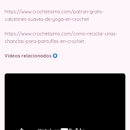
https://www.crochetisimo.com/patron-gratis-
calcetines-suaves-de-yoga-en-crochet
https://www.crochetisimo.com/como-reciclar-unas-
chanclas-para-pantuflas-en-crochet
Videos relacionados