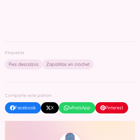
Etiquetas
Pies descalzos
Zapatillas en crochet
Comparte este patrón
Facebook
X
WhatsApp
Pinterest