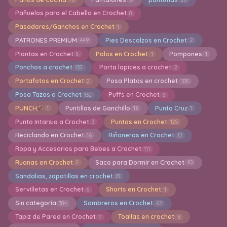
Pañuelos para el Cabello en Crochet
8
Pasadores/Ganchos en Crochet
1
PATRONES PREMIUM
Pies Descalzos en Crochet
449
2
Plantas en Crochet
Polos en Crochet
Pompones
5
1
1
Ponchos a crochet
Porta lapices a crochet
135
2
Portafotos en Crochet
Posa Platos en crochet
2
105
Posa Tazas a Crochet
Puffs en Crochet
132
5
PUNCH
Puntillas de Ganchillo
Punto Cruz
1
16
1
Punto Intarsia a Crochet
Puntos en Crochet
3
125
Reciclando en Crochet
Riñoneras en Crochet
16
12
Ropa y Accesorios para Bebes a Crochet
111
Ruanas en Crochet
Saco para Dormir en Crochet
2
10
Sandalias, zapatillas en crochet
31
Servilletas en Crochet
Shorts en Crochet
6
1
Sin categoría
Sombreros en Crochet
384
62
Tapiz de Pared en Crochet
Toallas en crochet
7
6