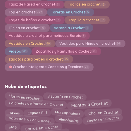
Tapiz de Pared en Crochet
Toallas en crochet
7
6
Top en crochet
Toreras en Crochet
239
6
Trajes de baños a crochet
Trapillo a crochet
13
12
Túnica en crochet
Verano a Crochet
15
1
Vestidos a crochet para muñecas Barbie
8
Vestidos en Crochet
Vestidos para Niñas en crochet
99
19
Videos
Zapatillas y Pantuflas a Cochet
20
41
zapatos para bebés a crochet
36
Crochet Inteligente Consejos y Técnicas
21
Nube de etiquetas
Flores en crochet
Bisutería en Crochet
Mantas a Crochet
Colgantes de Pared en Crochet
Chal en Crochet
Marcapaginas
Cojines Puf
Bikinis
Agarraderas en crochet
Cuellos en Crochet
Almohadas
blog
Gorros en crochet