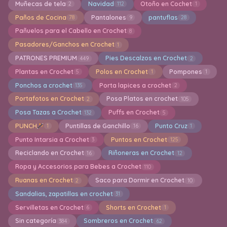
Muñecas de tela
Navidad
Otoño en Cochet
2
112
1
Paños de Cocina
Pantalones
pantuflas
78
9
28
Pañuelos para el Cabello en Crochet
8
Pasadores/Ganchos en Crochet
1
PATRONES PREMIUM
Pies Descalzos en Crochet
449
2
Plantas en Crochet
Polos en Crochet
Pompones
5
1
1
Ponchos a crochet
Porta lapices a crochet
135
2
Portafotos en Crochet
Posa Platos en crochet
2
105
Posa Tazas a Crochet
Puffs en Crochet
132
5
PUNCH
Puntillas de Ganchillo
Punto Cruz
1
16
1
Punto Intarsia a Crochet
Puntos en Crochet
3
125
Reciclando en Crochet
Riñoneras en Crochet
16
12
Ropa y Accesorios para Bebes a Crochet
110
Ruanas en Crochet
Saco para Dormir en Crochet
2
10
Sandalias, zapatillas en crochet
31
Servilletas en Crochet
Shorts en Crochet
6
1
Sin categoría
Sombreros en Crochet
384
62