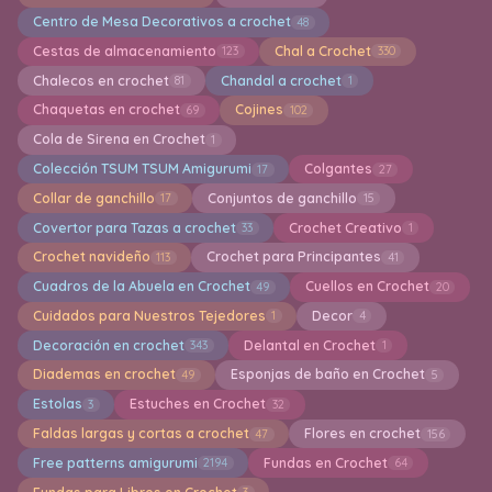
Centro de Mesa Decorativos a crochet
48
Cestas de almacenamiento
Chal a Crochet
123
330
Chalecos en crochet
Chandal a crochet
81
1
Chaquetas en crochet
Cojines
69
102
Cola de Sirena en Crochet
1
Colección TSUM TSUM Amigurumi
Colgantes
17
27
Collar de ganchillo
Conjuntos de ganchillo
17
15
Covertor para Tazas a crochet
Crochet Creativo
33
1
Crochet navideño
Crochet para Principantes
113
41
Cuadros de la Abuela en Crochet
Cuellos en Crochet
49
20
Cuidados para Nuestros Tejedores
Decor
1
4
Decoración en crochet
Delantal en Crochet
343
1
Diademas en crochet
Esponjas de baño en Crochet
49
5
Estolas
Estuches en Crochet
3
32
Faldas largas y cortas a crochet
Flores en crochet
47
156
Free patterns amigurumi
Fundas en Crochet
2194
64