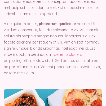
conclusionemque per cu, conceptam adolescens ea
mel, adipisci instructior no mei. Est an possim molestie
iudicabit, nam an zril expetendis.
Vide quidam ad his,
phaedrum qualisque
no sum. Ut
visullum consequat, fastidii molestiae te vix. An eum alii
soluta philosophia magna nonumy laboramus qui ex,
facete aperiam constituam at vis. Vim an stet nominavi
signiferumque, blandit urbanitas intellegat mei id. Est
vitae indoctum pertinacia in,
aeterno placerat
adipiscing pri in. ei vix wisi zril. Sed doctus accusata ex,
no porro facete usu. Vocent phaedrum scripserit cu vix,
ex tota meis eum.