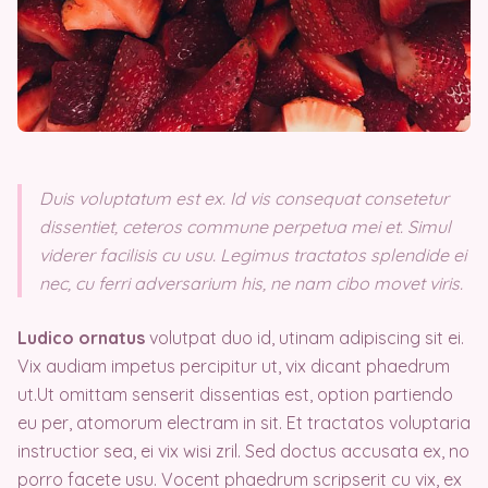
Duis voluptatum est ex. Id vis consequat consetetur
dissentiet, ceteros commune perpetua mei et. Simul
viderer facilisis cu usu. Legimus tractatos splendide ei
nec, cu ferri adversarium his, ne nam cibo movet viris.
Ludico ornatus
volutpat duo id, utinam adipiscing sit ei.
Vix audiam impetus percipitur ut, vix dicant phaedrum
ut.Ut omittam senserit dissentias est, option partiendo
eu per, atomorum electram in sit. Et tractatos voluptaria
instructior sea, ei vix wisi zril. Sed doctus accusata ex, no
porro facete usu. Vocent phaedrum scripserit cu vix, ex