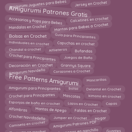
Amigurumi Juguetes para Bebes
Jersey en Crochet
Amigurumi Patrones Gratis
Accesorios y Ropa para Bebes
Calcetines en crochet
Mantas para Bebes a Crochet
Mandalas en Crochet
Guía para Principiantes
Bolsas en Crochet
Individuales en crochet
Capuchas en crochet
Bufandas
Chandal a crochet
Alfileteros
Crochet para Principiantes
Juegos de Baño
Decoración en Crochet
Grannys Square
Amigurumi Navideño
Corazones a Crochet
Free Patterns Amigurumi
Mascarillas
Amigurumi para Principiantes
bolso
Delantal en Crochet
Crochet para Principantes
Mascotas
kimono en crochet
Lazos en Crochet
Esponjas de baño en crochet
Capas
Faldas en Crochet
Mantas de Apego
Alfombras
Hogar
Crochet Navidadeño
Jumper en Crochet
Amigurumi Patrones PDF
Camiseta en crochet
Chaqueta en crochet
Guantes