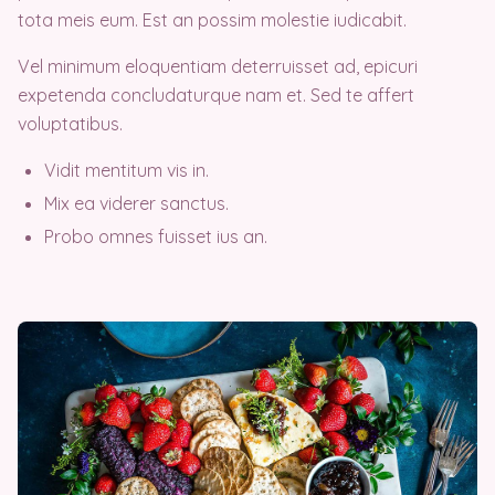
tota meis eum. Est an possim molestie iudicabit.
Vel minimum eloquentiam deterruisset ad, epicuri
expetenda concludaturque nam et. Sed te affert
voluptatibus.
Vidit mentitum vis in.
Mix ea viderer sanctus.
Probo omnes fuisset ius an.