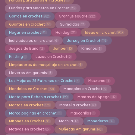
Fundas para Libros en Crochet
3
Fundas para Macetas en Crochet
25
Gorros en crochet
Grannys square
282
222
Guantes en crochet
Guirnaldas
32
12
Hogar en crochet
Holiday
Ideas en crochet
41
211
203
Indiviaduales en crochet
Jersey en Crochet
6
118
Juegos de Baño
Jumper
Kimonos
12
10
5
Knitting
Lazos en Crochet
1
2
Limpiadoras de maquillaje en crochet
4
Llaveros Amigurumis
13
Los Mejores 25 Patrones en Crochet
Macrame
4
4
Mandalas en Crochet
Manoplas en Crochet
158
5
Manta para Bebes a crochet
Mantas de Apego
190
112
Mantas en crochet
Mantel a crochet
878
40
Marca paginas en crochet
Mascarillas
11
1
Mitones en Crochet
Mochila
Monederos
30
17
35
Motivos en crochet
Muñecas Amigurumi
85
145