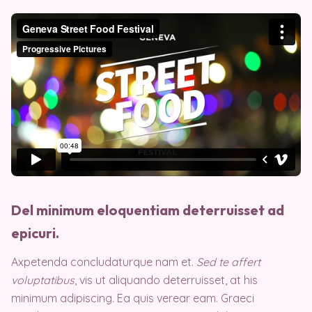
Del minimum eloquentiam deterruisset ad
epicuri.
Axpetenda concludaturque nam et.
Sed te affert
voluptatibus
, vis ut aliquando deterruisset, at his
minimum adipiscing. Ea quis verear eam. Graeci