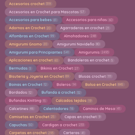
Accesorios crochet
319
Accesorios en Crochet para Mascotas
57
Accesorios para bebes
Accesorios para niñas
61
60
Adornos en Crochet
Agarraderas en crochet
20
21
Alfombras en Crochet
Almohadones
99
248
Amigurumi Gnomo
Amigurumi Navideño
20
80
Amigurumi para Principiantes
Amigurumis
541
2493
Aplicaciones en crochet
Bandoleras en crochet
60
5
Bermudas
Bikinis en Crochet
3
27
Bisuteria y Joyeria en Crochet
Blusas crochet
89
111
Boinas en Crochet
Boleros
Bolsa en Crochet
12
14
845
Bordados
Bufanda a crochet
12
32
Bufandas Knitting
Calcados tejidos
15
19
Calcetines
Calentadores
Caminos de Mesa
46
16
41
Camisetas en Crochet
Capas en crochet
25
9
Capuchas
Cardigan a crochet
50
233
Carpetas en crochet
Carteras
293
41