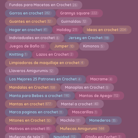
Fundas para Macetas en Crochet
26
Gorros en crochet
Grannys square
282
222
Guantes en crochet
Guirnaldas
32
12
Hogar en crochet
Holiday
Ideas en crochet
41
211
204
Indiviaduales en crochet
Jersey en Crochet
6
118
Juegos de Baño
Jumper
Kimonos
12
10
5
Knitting
Lazos en Crochet
1
2
Limpiadoras de maquillaje en crochet
4
Llaveros Amigurumis
12
Los Mejores 25 Patrones en Crochet
Macrame
4
4
Mandalas en Crochet
Manoplas en Crochet
158
5
Manta para Bebes a crochet
Mantas de Apego
190
112
Mantas en crochet
Mantel a crochet
877
40
Marca paginas en crochet
Mascarillas
11
1
Mitones en Crochet
Mochila
Monederos
30
17
35
Motivos en crochet
Muñecas Amigurumi
85
144
Muñecas de tela
Navidad
Otoño en Cochet
2
112
1