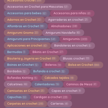
Accesorios crochet
319
Accesorios en Crochet para Mascotas
57
Accesorios para bebes
Accesorios para niñas
62
61
Adornos en Crochet
Agarraderas en crochet
20
21
Alfombras en Crochet
Almohadones
99
248
Amigurumi Gnomo
Amigurumi Navideño
20
80
Amigurumi para Principiantes
Amigurumis
541
2493
Aplicaciones en crochet
Bandoleras en crochet
60
5
Bermudas
Bikinis en Crochet
3
27
Bisuteria y Joyeria en Crochet
Blusas crochet
89
111
Boinas en Crochet
Boleros
Bolsa en Crochet
12
14
844
Bordados
Bufanda a crochet
12
32
Bufandas Knitting
Calcados tejidos
15
19
Calcetines
Calentadores
Caminos de Mesa
46
16
41
Camisetas en Crochet
Capas en crochet
25
9
Capuchas
Cardigan a crochet
50
233
Carpetas en crochet
Carteras
293
41