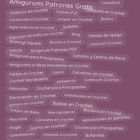
Amigurumi Patrones Gratis
Cazadora
Chaqueta en crochet
Chalecos en crochet
Cojines Puf
Corazones a Crochet
Bolero
Jumper en Crochet
Agarraderas en crochet
Guantes
Esponjas de baño en crochet
blog
Mantas de Apego
Grannys Square
Boinas a Crochet
Lazos en Crochet
Amigurumi Patrones PDF
MANTA
Amigurumi para Principiantes
Caminos y Centros de Mesa
Amigurumis e Ideas Navideñas en Crochet
Calcetines en crochet
Capas
Faldas en Crochet
Crochet Navidadeño
Alfileteros
Cuellos en Crochet
Crochet para Principiantes
Mascotas
Decoración en Crochet
Individuales en crochet
Bolsas en Crochet
kimono en crochet
Juegos de Baño
Bisutería en Crochet
Marcapaginas
Aplicaciones en ganchillo
Macrame
Camiseta en crochet
Gorros en crochet
Crochet para Principantes
Hogar
Calentadores
Bufandas
Chandal a crochet