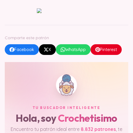
Comparte este patrón
Facebook
X
WhatsApp
Pinterest
TU BUSCADOR INTELIGENTE
Hola, soy
Crochetisimo
Encuentro tu patrón ideal entre
8.832 patrones
, te