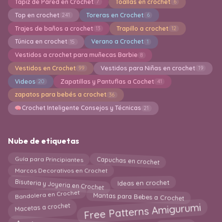
Tapiz de Pared en Crochet
Toallas en crochet
7
6
Top en crochet
Toreras en Crochet
241
6
Trajes de baños a crochet
Trapillo a crochet
13
12
Túnica en crochet
Verano a Crochet
15
1
Vestidos a crochet para muñecas Barbie
8
Vestidos en Crochet
Vestidos para Niñas en crochet
99
19
Videos
Zapatillas y Pantuflas a Cochet
20
41
zapatos para bebés a crochet
36
Crochet Inteligente Consejos y Técnicas
21
Nube de etiquetas
Capuchas en crochet
Guía para Principiantes
Marcos Decorativos en Crochet
Bisuteria y Joyeria en Crochet
Ideas en crochet
Bandolera en Crochet
Mantas para Bebes a Crochet
Free Patterns Amigurumi
Macetas a crochet