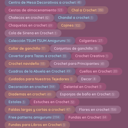
Centro de Mesa Decorativos a crochet
48
Cestas de almacenamiento
Chal a Crochet
123
330
Chalecos en crochet
Chandal a crochet
82
1
Chaquetas en crochet
Cojines
69
102
Cola de Sirena en Crochet
1
Colección TSUM TSUM Amigurumi
Colgantes
16
27
Collar de ganchillo
Conjuntos de ganchillo
17
15
Covertor para Tazas a crochet
Crochet Creativo
33
1
Crochet navideño
Crochet para Principantes
113
41
Cuadros de la Abuela en Crochet
Cuellos en Crochet
49
20
Cuidados para Nuestros Tejedores
Decor
1
4
Decoración en crochet
Delantal en Crochet
344
1
Diademas en crochet
Esponjas de baño en Crochet
49
5
Estolas
Estuches en Crochet
3
32
Faldas largas y cortas a crochet
Flores en crochet
47
156
Free patterns amigurumi
Fundas en Crochet
2194
64
Fundas para Libros en Crochet
3