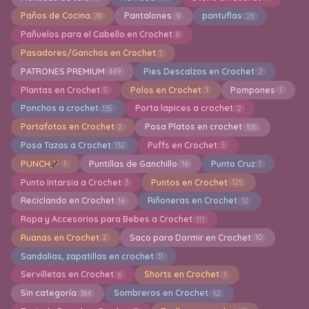
Paños de Cocina
Pantalones
pantuflas
78
9
28
Pañuelos para el Cabello en Crochet
8
Pasadores/Ganchos en Crochet
1
PATRONES PREMIUM
Pies Descalzos en Crochet
449
2
Plantas en Crochet
Polos en Crochet
Pompones
5
1
1
Ponchos a crochet
Porta lapices a crochet
135
2
Portafotos en Crochet
Posa Platos en crochet
2
105
Posa Tazas a Crochet
Puffs en Crochet
132
5
PUNCH
Puntillas de Ganchillo
Punto Cruz
1
16
1
Punto Intarsia a Crochet
Puntos en Crochet
3
125
Reciclando en Crochet
Riñoneras en Crochet
16
12
Ropa y Accesorios para Bebes a Crochet
111
Ruanas en Crochet
Saco para Dormir en Crochet
2
10
Sandalias, zapatillas en crochet
31
Servilletas en Crochet
Shorts en Crochet
6
1
Sin categoría
Sombreros en Crochet
384
62