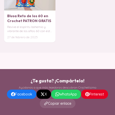
Blusa Reto de los 60 en
Crochet PATRON GRATIS
Revive el espíritu bohemio y
vibrante de los años 60 con esta
increíble Camisa en Crochet,
27 de febrero de 2025
inspirada
¿Te gusta? ¡Compártelo!
Ayúdanos a que más tejedoras descubran Crochetísimo
Facebook
X
WhatsApp
Pinterest
Copiar enlace