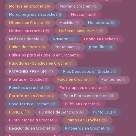
Mantas en crochet
Mantel a crochet
878
40
Marca paginas en crochet
Mascarillas
11
1
Mitones en Crochet
Mochila
Monederos
30
17
35
Motivos en crochet
Muñecas Amigurumi
85
145
Muñecas de tela
Navidad
Otoño en Cochet
2
112
1
Paños de Cocina
Pantalones
pantuflas
78
9
28
Pañuelos para el Cabello en Crochet
8
Pasadores/Ganchos en Crochet
1
PATRONES PREMIUM
Pies Descalzos en Crochet
449
2
Plantas en Crochet
Polos en Crochet
Pompones
5
1
1
Ponchos a crochet
Porta lapices a crochet
135
2
Portafotos en Crochet
Posa Platos en crochet
2
105
Posa Tazas a Crochet
Puffs en Crochet
132
5
PUNCH
Puntillas de Ganchillo
Punto Cruz
1
16
1
Punto Intarsia a Crochet
Puntos en Crochet
3
125
Reciclando en Crochet
Riñoneras en Crochet
16
12