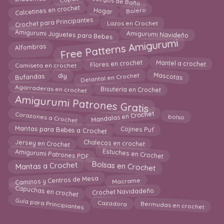
Capas
Diademas
Calcetines en crochet
Hogar
Bolero
Crochet para Principantes
Lazos en Crochet
Amigurumi Juguetes para Bebes
Amigurumi Navideño
Free Patterns Amigurumi
Alfombras
Flores en crochet
Mantel a crochet
Camiseta en crochet
Mascotas
Delantal en Crochet
diy
Bufandas
Agarraderas en crochet
Bisutería en Crochet
Amigurumi Patrones Gratis
Mandalas en Crochet
Corazones a Crochet
bolso
Mantas para Bebes a Crochet
Cojines Puf
Jersey en Crochet
Chalecos en crochet
Estuches en Crochet
Amigurumi Patrones PDF
Bolsas en Crochet
Mantas a Crochet
Caminos y Centros de Mesa
Macrame
Capuchas en crochet
Crochet Navidadeño
Bermudas en crochet
Guía para Principiantes
Cazadora