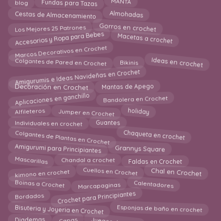
blog
MANTA
Fundas para Tazas
Almohadas
Cestas de Almacenamiento
Los Mejores 25 Patrones
Gorros en crochet
Accesorios y Ropa para Bebes
Macetas a crochet
Marcos Decorativos en Crochet
Ideas en crochet
Bikinis
Colgantes de Pared en Crochet
Amigurumis e Ideas Navideñas en Crochet
Decoración en Crochet
Mantas de Apego
Aplicaciones en ganchillo
Bandolera en Crochet
Jumper en Crochet
holiday
Alfileteros
Guantes
Individuales en crochet
Colgantes de Plantas en Crochet
Chaqueta en crochet
Grannys Square
Amigurumi para Principiantes
Mascarillas
Faldas en Crochet
Chandal a crochet
kimono en crochet
Cuellos en Crochet
Chal en Crochet
Calentadores
Marcapaginas
Boinas a Crochet
Crochet para Principiantes
Bordados
Bisuteria y Joyeria en Crochet
Esponjas de baño en crochet
Juegos de Baño