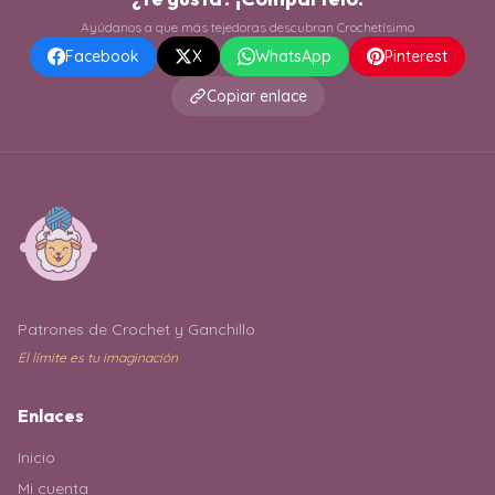
Ayúdanos a que más tejedoras descubran Crochetísimo
Facebook
X
WhatsApp
Pinterest
Copiar enlace
Patrones de Crochet y Ganchillo
El límite es tu imaginación
Enlaces
Inicio
Mi cuenta