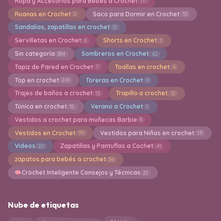
Ropa y Accesorios para Bebes a Crochet
111
Ruanas en Crochet
Saco para Dormir en Crochet
2
10
Sandalias, zapatillas en crochet
31
Servilletas en Crochet
Shorts en Crochet
6
1
Sin categoría
Sombreros en Crochet
384
62
Tapiz de Pared en Crochet
Toallas en crochet
7
6
Top en crochet
Toreras en Crochet
241
6
Trajes de baños a crochet
Trapillo a crochet
13
12
Túnica en crochet
Verano a Crochet
15
1
Vestidos a crochet para muñecas Barbie
8
Vestidos en Crochet
Vestidos para Niñas en crochet
99
19
Videos
Zapatillas y Pantuflas a Cochet
20
41
zapatos para bebés a crochet
36
Crochet Inteligente Consejos y Técnicas
21
Nube de etiquetas