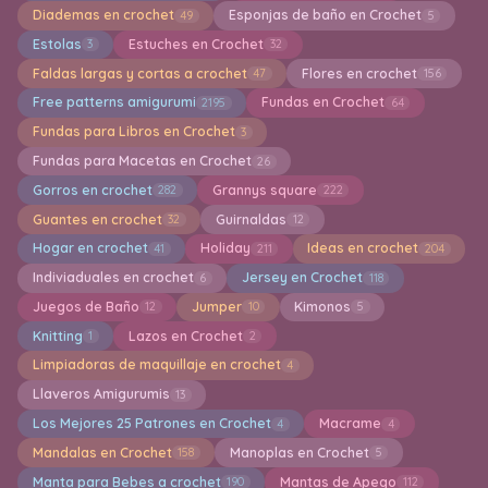
Diademas en crochet
Esponjas de baño en Crochet
49
5
Estolas
Estuches en Crochet
3
32
Faldas largas y cortas a crochet
Flores en crochet
47
156
Free patterns amigurumi
Fundas en Crochet
2195
64
Fundas para Libros en Crochet
3
Fundas para Macetas en Crochet
26
Gorros en crochet
Grannys square
282
222
Guantes en crochet
Guirnaldas
32
12
Hogar en crochet
Holiday
Ideas en crochet
41
211
204
Indiviaduales en crochet
Jersey en Crochet
6
118
Juegos de Baño
Jumper
Kimonos
12
10
5
Knitting
Lazos en Crochet
1
2
Limpiadoras de maquillaje en crochet
4
Llaveros Amigurumis
13
Los Mejores 25 Patrones en Crochet
Macrame
4
4
Mandalas en Crochet
Manoplas en Crochet
158
5
Manta para Bebes a crochet
Mantas de Apego
190
112