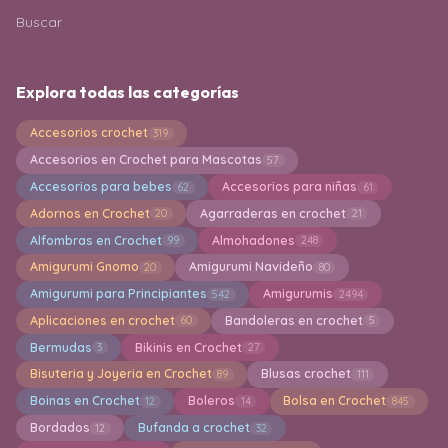
Buscar
Explora todas las categorías
Accesorios crochet
319
Accesorios en Crochet para Mascotas
57
Accesorios para bebes
Accesorios para niñas
62
61
Adornos en Crochet
Agarraderas en crochet
20
21
Alfombras en Crochet
Almohadones
99
248
Amigurumi Gnomo
Amigurumi Navideño
20
80
Amigurumi para Principiantes
Amigurumis
542
2494
Aplicaciones en crochet
Bandoleras en crochet
60
5
Bermudas
Bikinis en Crochet
3
27
Bisuteria y Joyeria en Crochet
Blusas crochet
89
111
Boinas en Crochet
Boleros
Bolsa en Crochet
12
14
845
Bordados
Bufanda a crochet
12
32