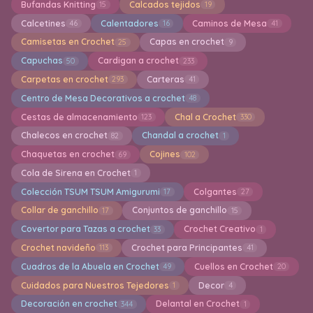
Bufandas Knitting
Calcados tejidos
15
19
Calcetines
Calentadores
Caminos de Mesa
46
16
41
Camisetas en Crochet
Capas en crochet
25
9
Capuchas
Cardigan a crochet
50
233
Carpetas en crochet
Carteras
293
41
Centro de Mesa Decorativos a crochet
48
Cestas de almacenamiento
Chal a Crochet
123
330
Chalecos en crochet
Chandal a crochet
82
1
Chaquetas en crochet
Cojines
69
102
Cola de Sirena en Crochet
1
Colección TSUM TSUM Amigurumi
Colgantes
17
27
Collar de ganchillo
Conjuntos de ganchillo
17
15
Covertor para Tazas a crochet
Crochet Creativo
33
1
Crochet navideño
Crochet para Principantes
113
41
Cuadros de la Abuela en Crochet
Cuellos en Crochet
49
20
Cuidados para Nuestros Tejedores
Decor
1
4
Decoración en crochet
Delantal en Crochet
344
1