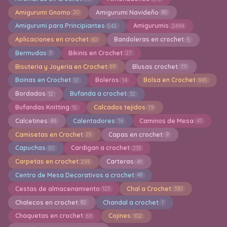
Amigurumi Gnomo
Amigurumi Navideño
20
80
Amigurumi para Principiantes
Amigurumis
542
2494
Aplicaciones en crochet
Bandoleras en crochet
60
5
Bermudas
Bikinis en Crochet
3
27
Bisuteria y Joyeria en Crochet
Blusas crochet
89
111
Boinas en Crochet
Boleros
Bolsa en Crochet
12
14
845
Bordados
Bufanda a crochet
12
32
Bufandas Knitting
Calcados tejidos
15
19
Calcetines
Calentadores
Caminos de Mesa
46
16
41
Camisetas en Crochet
Capas en crochet
25
9
Capuchas
Cardigan a crochet
50
233
Carpetas en crochet
Carteras
293
41
Centro de Mesa Decorativos a crochet
48
Cestas de almacenamiento
Chal a Crochet
123
330
Chalecos en crochet
Chandal a crochet
82
1
Chaquetas en crochet
Cojines
69
102