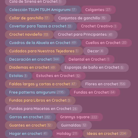
Cola de Sirena en Crochet
1
Colección TSUM TSUM Amigurumi
Colgantes
17
27
Collar de ganchillo
Conjuntos de ganchillo
17
15
Covertor para Tazas a crochet
Crochet Creativo
33
1
Crochet navideño
Crochet para Principantes
113
41
Cuadros de la Abuela en Crochet
Cuellos en Crochet
49
20
Cuidados para Nuestros Tejedores
Decor
1
4
Decoración en crochet
Delantal en Crochet
344
1
Diademas en crochet
Esponjas de baño en Crochet
49
5
Estolas
Estuches en Crochet
3
32
Faldas largas y cortas a crochet
Flores en crochet
47
156
Free patterns amigurumi
Fundas en Crochet
2195
64
Fundas para Libros en Crochet
3
Fundas para Macetas en Crochet
26
Gorros en crochet
Grannys square
282
222
Guantes en crochet
Guirnaldas
32
12
Hogar en crochet
Holiday
Ideas en crochet
41
211
204