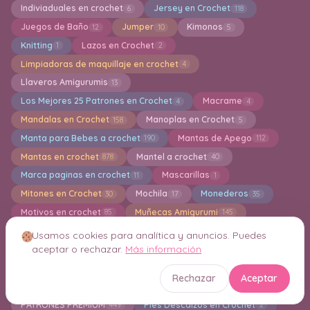
Indiviaduales en crochet
Jersey en Crochet
6
118
Juegos de Baño
Jumper
Kimonos
12
10
5
Knitting
Lazos en Crochet
1
2
Limpiadoras de maquillaje en crochet
4
Llaveros Amigurumis
13
Los Mejores 25 Patrones en Crochet
Macrame
4
4
Mandalas en Crochet
Manoplas en Crochet
158
5
Manta para Bebes a crochet
Mantas de Apego
190
112
Mantas en crochet
Mantel a crochet
878
40
Marca paginas en crochet
Mascarillas
11
1
Mitones en Crochet
Mochila
Monederos
30
17
35
Motivos en crochet
Muñecas Amigurumi
85
145
Muñecas de tela
Navidad
Otoño en Cochet
2
112
1
Usamos cookies para analítica y anuncios. Puedes
aceptar o rechazar.
Más información
Paños de Cocina
Pantalones
pantuflas
78
9
28
Pañuelos para el Cabello en Crochet
8
Rechazar
Aceptar
Pasadores/Ganchos en Crochet
1
PATRONES PREMIUM
Pies Descalzos en Crochet
449
2