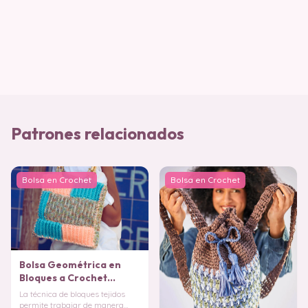
Patrones relacionados
Bolsa en Crochet
Bolsa en Crochet
Bolsa Geométrica en
Bloques a Crochet
PATRON GRATIS
La técnica de bloques tejidos
permite trabajar de manera