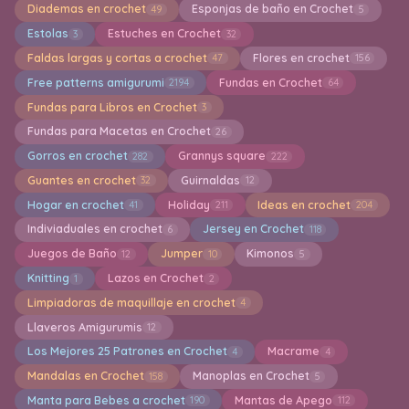
Diademas en crochet
Esponjas de baño en Crochet
49
5
Estolas
Estuches en Crochet
3
32
Faldas largas y cortas a crochet
Flores en crochet
47
156
Free patterns amigurumi
Fundas en Crochet
2194
64
Fundas para Libros en Crochet
3
Fundas para Macetas en Crochet
26
Gorros en crochet
Grannys square
282
222
Guantes en crochet
Guirnaldas
32
12
Hogar en crochet
Holiday
Ideas en crochet
41
211
204
Indiviaduales en crochet
Jersey en Crochet
6
118
Juegos de Baño
Jumper
Kimonos
12
10
5
Knitting
Lazos en Crochet
1
2
Limpiadoras de maquillaje en crochet
4
Llaveros Amigurumis
12
Los Mejores 25 Patrones en Crochet
Macrame
4
4
Mandalas en Crochet
Manoplas en Crochet
158
5
Manta para Bebes a crochet
Mantas de Apego
190
112