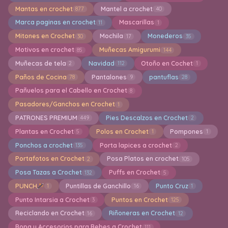
Mantas en crochet
Mantel a crochet
877
40
Marca paginas en crochet
Mascarillas
11
1
Mitones en Crochet
Mochila
Monederos
30
17
35
Motivos en crochet
Muñecas Amigurumi
85
144
Muñecas de tela
Navidad
Otoño en Cochet
2
112
1
Paños de Cocina
Pantalones
pantuflas
78
9
28
Pañuelos para el Cabello en Crochet
8
Pasadores/Ganchos en Crochet
1
PATRONES PREMIUM
Pies Descalzos en Crochet
449
2
Plantas en Crochet
Polos en Crochet
Pompones
5
1
1
Ponchos a crochet
Porta lapices a crochet
135
2
Portafotos en Crochet
Posa Platos en crochet
2
105
Posa Tazas a Crochet
Puffs en Crochet
132
5
PUNCH
Puntillas de Ganchillo
Punto Cruz
1
16
1
Punto Intarsia a Crochet
Puntos en Crochet
3
125
Reciclando en Crochet
Riñoneras en Crochet
16
12
Ropa y Accesorios para Bebes a Crochet
111