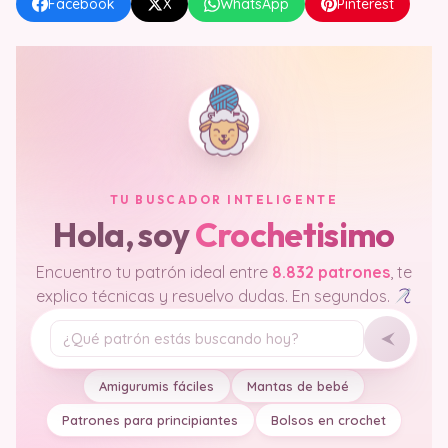
Facebook
X
WhatsApp
Pinterest
TU BUSCADOR INTELIGENTE
Hola, soy
Crochetisimo
Encuentro tu patrón ideal entre
8.832 patrones
, te
explico técnicas y resuelvo dudas. En segundos.
Tu pregunta
Amigurumis fáciles
Mantas de bebé
Patrones para principiantes
Bolsos en crochet