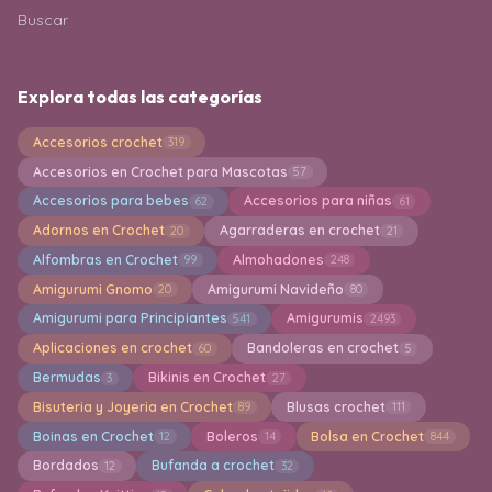
Buscar
Explora todas las categorías
Accesorios crochet
319
Accesorios en Crochet para Mascotas
57
Accesorios para bebes
Accesorios para niñas
62
61
Adornos en Crochet
Agarraderas en crochet
20
21
Alfombras en Crochet
Almohadones
99
248
Amigurumi Gnomo
Amigurumi Navideño
20
80
Amigurumi para Principiantes
Amigurumis
541
2493
Aplicaciones en crochet
Bandoleras en crochet
60
5
Bermudas
Bikinis en Crochet
3
27
Bisuteria y Joyeria en Crochet
Blusas crochet
89
111
Boinas en Crochet
Boleros
Bolsa en Crochet
12
14
844
Bordados
Bufanda a crochet
12
32