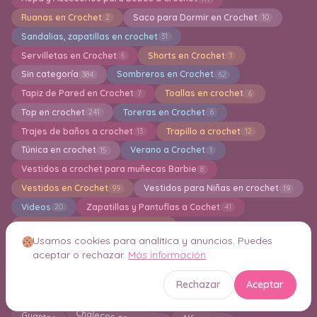
Ruanas en Crochet
Saco para Dormir en Crochet
2
10
Sandalias, zapatillas en crochet
31
Servilletas en Crochet
Shorts en Crochet
6
1
Sin categoría
Sombreros en Crochet
384
62
Tapiz de Pared en Crochet
Toallas en crochet
7
6
Top en crochet
Toreras en Crochet
241
6
Trajes de baños a crochet
Trapillo a crochet
13
12
Túnica en crochet
Verano a Crochet
15
1
Vestidos a crochet para muñecas Barbie
8
Vestidos en Crochet
Vestidos para Niñas en crochet
99
19
Videos
Zapatillas y Pantuflas a Cochet
20
41
zapatos para bebés a crochet
36
Usamos cookies para analítica y anuncios. Puedes
Crochet Inteligente Consejos y Técnicas
21
aceptar o rechazar.
Más información
Rechazar
Aceptar
Nube de etiquetas