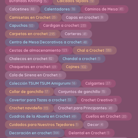
Bufandas Knitting
Calcados tejidos
15
19
Calcetines
Calentadores
Caminos de Mesa
46
16
41
Camisetas en Crochet
Capas en crochet
25
9
Capuchas
Cardigan a crochet
50
233
Carpetas en crochet
Carteras
293
41
Centro de Mesa Decorativos a crochet
48
Cestas de almacenamiento
Chal a Crochet
123
330
Chalecos en crochet
Chandal a crochet
82
1
Chaquetas en crochet
Cojines
69
102
Cola de Sirena en Crochet
1
Colección TSUM TSUM Amigurumi
Colgantes
16
27
Collar de ganchillo
Conjuntos de ganchillo
17
15
Covertor para Tazas a crochet
Crochet Creativo
33
1
Crochet navideño
Crochet para Principantes
113
41
Cuadros de la Abuela en Crochet
Cuellos en Crochet
49
20
Cuidados para Nuestros Tejedores
Decor
1
4
Decoración en crochet
Delantal en Crochet
344
1