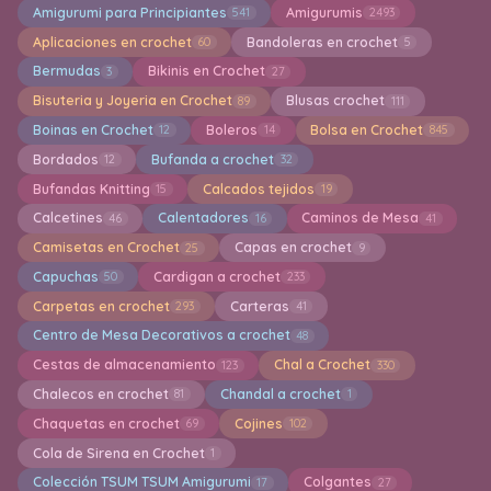
Amigurumi para Principiantes
Amigurumis
541
2493
Aplicaciones en crochet
Bandoleras en crochet
60
5
Bermudas
Bikinis en Crochet
3
27
Bisuteria y Joyeria en Crochet
Blusas crochet
89
111
Boinas en Crochet
Boleros
Bolsa en Crochet
12
14
845
Bordados
Bufanda a crochet
12
32
Bufandas Knitting
Calcados tejidos
15
19
Calcetines
Calentadores
Caminos de Mesa
46
16
41
Camisetas en Crochet
Capas en crochet
25
9
Capuchas
Cardigan a crochet
50
233
Carpetas en crochet
Carteras
293
41
Centro de Mesa Decorativos a crochet
48
Cestas de almacenamiento
Chal a Crochet
123
330
Chalecos en crochet
Chandal a crochet
81
1
Chaquetas en crochet
Cojines
69
102
Cola de Sirena en Crochet
1
Colección TSUM TSUM Amigurumi
Colgantes
17
27