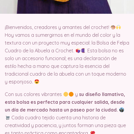
¡Bienvenidos, creadores y amantes del crochet!
Hoy vamos a sumergirnos en el mundo del color y la
textura con un proyecto muy especial: la Bolsa de Felpa
Cuadro de la Abuela a Crochet.
Esta bolsa no es
solo un accesorio funcional; es una declaración de
estilo hecha a mano que captura la esencia del
tradicional cuadro de la abuela con un toque moderno
y esponjoso.
Con sus colores vibrantes
y
su diseño llamativo,
esta bolsa es perfecta para cualquier salida, desde
un día de mercado hasta un paseo por la ciudad.
Cada cuadro tejido cuenta una historia de
creatividad y paciencia, y juntos forman una pieza que
es tanto práctica como encantadora.