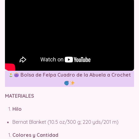
Bolsa de Felpa Cuadro de la Abuela a Crochet
MATERIALES
Hilo
Bernat Blanket (10.5 oz/300 g; 220 yds/201 m)
Colores y Cantidad