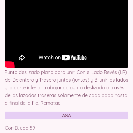
Punto deslizado plano para unir: Con el Lado Revés (LR)
del Delantero y Trasero juntos (juntos) y B, unir los lados
y la parte inferior trabajando punto deslizado a través
de las lazadas traseras solamente de cada papp hasta
el final de la fila. Rematar.
ASA
Con B, cad 59.