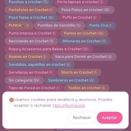
Ponchos a crochet
Porta lapices a crochet
135
2
Portafotos en Crochet
Posa Platos en crochet
2
105
Posa Tazas a Crochet
Puffs en Crochet
132
5
PUNCH
Puntillas de Ganchillo
Punto Cruz
1
16
1
Punto Intarsia a Crochet
Puntos en Crochet
3
125
Reciclando en Crochet
Riñoneras en Crochet
16
12
Ropa y Accesorios para Bebes a Crochet
110
Ruanas en Crochet
Saco para Dormir en Crochet
2
10
Sandalias, zapatillas en crochet
31
Servilletas en Crochet
Shorts en Crochet
6
1
Sin categoría
Sombreros en Crochet
384
62
Tapiz de Pared en Crochet
Toallas en crochet
7
6
Top en crochet
Toreras en Crochet
241
6
Usamos cookies para analítica y anuncios. Puedes
Trajes de baños a crochet
Trapillo a crochet
13
12
aceptar o rechazar.
Más información
Túnica en crochet
Verano a Crochet
15
1
Rechazar
Aceptar
Vestidos a crochet para muñecas Barbie
8
Vestidos en Crochet
Vestidos para Niñas en crochet
99
19