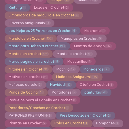
Knitting
Lazos en Crochet
1
2
Limpiadoras de maquillaje en crochet
4
Llaveros Amigurumis
13
Los Mejores 25 Patrones en Crochet
Macrame
4
4
Mandalas en Crochet
Manoplas en Crochet
158
5
Manta para Bebes a crochet
Mantas de Apego
190
112
Mantas en crochet
Mantel a crochet
878
40
Marca paginas en crochet
Mascarillas
11
1
Mitones en Crochet
Mochila
Monederos
30
17
35
Motivos en crochet
Muñecas Amigurumi
85
145
Muñecas de tela
Navidad
Otoño en Cochet
2
112
1
Paños de Cocina
Pantalones
pantuflas
78
9
28
Pañuelos para el Cabello en Crochet
8
Pasadores/Ganchos en Crochet
1
PATRONES PREMIUM
Pies Descalzos en Crochet
449
2
Plantas en Crochet
Polos en Crochet
Pompones
5
1
1