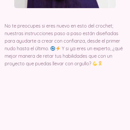
No te preocupes si eres nuevo en esto del crochet;
nuestras instrucciones paso a paso están diseñadas
para ayudarte a crear con confianza, desde el primer
nudo hasta el último.
Y si ya eres un experto, ¿qué
mejor manera de retar tus habilidades que con un
proyecto que puedas llevar con orgullo?