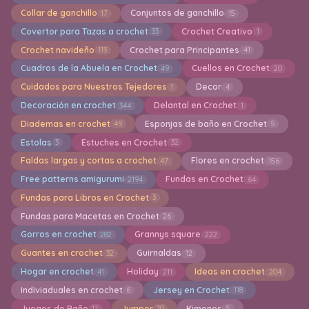
Collar de ganchillo
Conjuntos de ganchillo
17
15
Covertor para Tazas a crochet
Crochet Creativo
33
1
Crochet navideño
Crochet para Principantes
113
41
Cuadros de la Abuela en Crochet
Cuellos en Crochet
49
20
Cuidados para Nuestros Tejedores
Decor
1
4
Decoración en crochet
Delantal en Crochet
344
1
Diademas en crochet
Esponjas de baño en Crochet
49
5
Estolas
Estuches en Crochet
3
32
Faldas largas y cortas a crochet
Flores en crochet
47
156
Free patterns amigurumi
Fundas en Crochet
2194
64
Fundas para Libros en Crochet
3
Fundas para Macetas en Crochet
26
Gorros en crochet
Grannys square
282
222
Guantes en crochet
Guirnaldas
32
12
Hogar en crochet
Holiday
Ideas en crochet
41
211
204
Indiviaduales en crochet
Jersey en Crochet
6
118
Juegos de Baño
Jumper
Kimonos
12
10
5