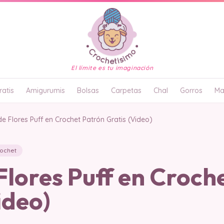
El límite es tu imaginación
atis
Amigurumis
Bolsas
Carpetas
Chal
Gorros
Ma
de Flores Puff en Crochet Patrón Gratis (Video)
rochet
Flores Puff en Croch
ideo)