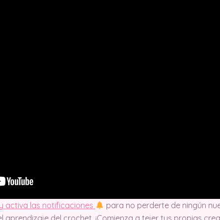
y activa las notificaciones
para no perderte de ningún nu
l aprendizaje del crochet. ¡Comienza a tejer tus propias cr