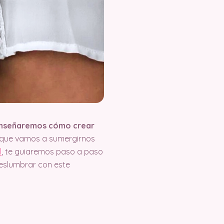
 enseñaremos cómo crear
orque vamos a sumergirnos
l
, te guiaremos paso a paso
deslumbrar con este