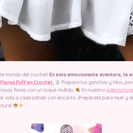
nte mundo del crochet!
En esta emocionante aventura, te
e
Flores Puff en Crochet.
Prepara tus ganchos y hilos, p
mosas flores con un toque mullido.
En nuestro
videotutoria
ar vida a cada pétalo con encanto. ¡Prepárate para tejer y 
xtura!