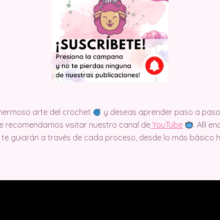
e hermoso arte del crochet
y deseas aprender paso a paso 
, te recomendamos visitar nuestro canal de
Y
ouTube
. Allí 
te guiarán a través de cada proceso, desde lo más básico