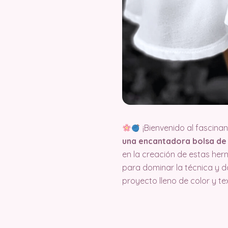
¡Bienvenido al fascina
una encantadora bolsa d
en la creación de estas her
para dominar la técnica y d
proyecto lleno de color y te