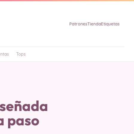
Patrones
Tienda
Etiquetas
ntas
Tops
iseñada
a paso