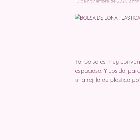
13 de noviembre de 2020
·
2 min
Tal bolso es muy conveni
espacioso. Y cosido, par
una rejilla de plástico po