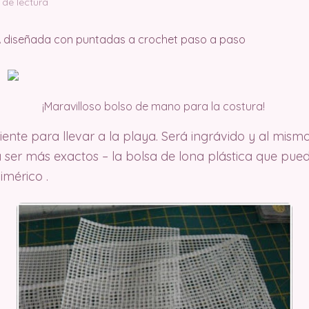
 de lectura
¡Maravilloso bolso de mano para la costura!
ente para llevar a la playa. Será ingrávido y al mis
a ser más exactos – la bolsa de lona plástica que pu
limérico .